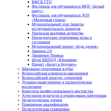
ВФСК ГТО
Фестиваль для обучающихся МОУ «Белый
парус»
Фестиваль для обучающихся ДОУ
«Маленькая страна»
Муниципальный этап Защиты
исследовательских проектов
Уральская академия лидерства
Президентские спортивные игры и
состязания
Муниципальный проект «Будь здоров»
Зарница 2.0
Движение Первых
Штаб ВВПОД «Юнармия»
Проект «Билет в будущее»
Школьные спортивные клубы
Всероссийская олимпиада школьников
Всероссийский конкурс сочинений
Духовно-нравственное и патриотическое
воспитание
Конкурсы профессионального мастерства
Аттестация педагогов и руководящих работников
Педагогические чтения
Повышение квалификации
Педагогическая стажировка