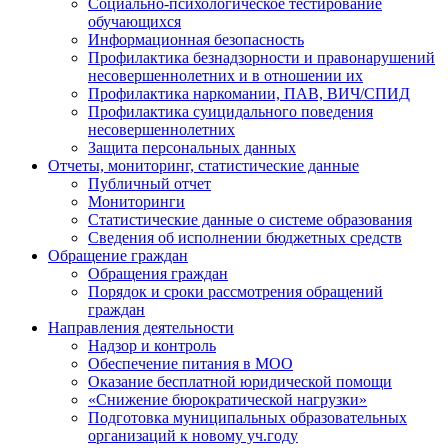
Социально-психологическое тестирование
обучающихся
Информационная безопасность
Профилактика безнадзорности и правонарушений
несовершеннолетних и в отношении их
Профилактика наркомании, ПАВ, ВИЧ/СПИД
Профилактика суицидального поведения
несовершеннолетних
Защита персональных данных
Отчеты, мониторинг, статистические данные
Публичный отчет
Мониторинги
Статистические данные о системе образования
Сведения об исполнении бюджетных средств
Обращение граждан
Обращения граждан
Порядок и сроки рассмотрения обращений
граждан
Направления деятельности
Надзор и контроль
Обеспечение питания в МОО
Оказание бесплатной юридической помощи
«Снижение бюрократической нагрузки»
Подготовка муниципальных образовательных
организаций к новому уч.году