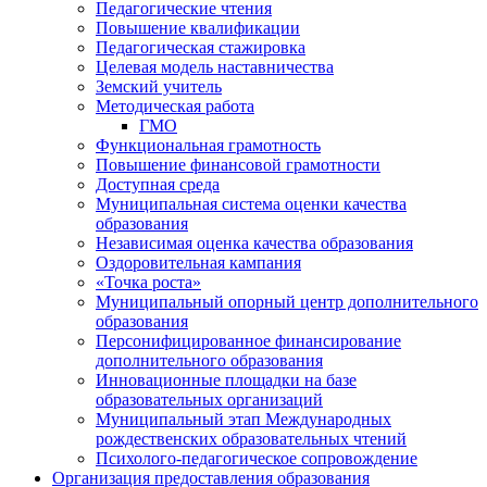
Педагогические чтения
Повышение квалификации
Педагогическая стажировка
Целевая модель наставничества
Земский учитель
Методическая работа
ГМО
Функциональная грамотность
Повышение финансовой грамотности
Доступная среда
Муниципальная система оценки качества
образования
Независимая оценка качества образования
Оздоровительная кампания
«Точка роста»
Муниципальный опорный центр дополнительного
образования
Персонифицированное финансирование
дополнительного образования
Инновационные площадки на базе
образовательных организаций
Муниципальный этап Международных
рождественских образовательных чтений
Психолого-педагогическое сопровождение
Организация предоставления образования