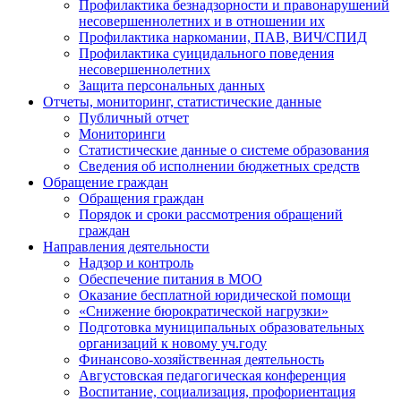
Профилактика безнадзорности и правонарушений
несовершеннолетних и в отношении их
Профилактика наркомании, ПАВ, ВИЧ/СПИД
Профилактика суицидального поведения
несовершеннолетних
Защита персональных данных
Отчеты, мониторинг, статистические данные
Публичный отчет
Мониторинги
Статистические данные о системе образования
Сведения об исполнении бюджетных средств
Обращение граждан
Обращения граждан
Порядок и сроки рассмотрения обращений
граждан
Направления деятельности
Надзор и контроль
Обеспечение питания в МОО
Оказание бесплатной юридической помощи
«Снижение бюрократической нагрузки»
Подготовка муниципальных образовательных
организаций к новому уч.году
Финансово-хозяйственная деятельность
Августовская педагогическая конференция
Воспитание, социализация, профориентация