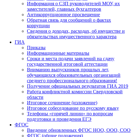
Информация о СЗП руководителей МОУ, их
заместителей, главных бухгалтеров
Антикоррупционное просвещение
Обратная связь для сообщений о фактах
коррупции
Сведения о доходах, расходах, об имуществе и
обязательствах имущественного характера
ГИА
Приказы
Информационные материалы
Сроки и места подачи заявлений на сдачу
государственной итоговой аттестации
Вниманию выпускников прошлых лет,
обучающихся образовательных организаций
среднего профессионального образования!
Получение официальных результатов ГИА 2019
Работа конфликтной комиссии Свердловской
области
Итоговое сочинение (изложение)
Итоговое собеседование по русскому языку
Телефоны «горячей линии» по вопросам
подготовки и проведения ЕГЭ
ФГОС
Введение обновленных ФГОС НОО, ООО, СОО
ФГОС (общие положения)