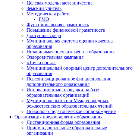
Целевая модель наставничества
Земский учитель
Методическая работа
ГМО
Функциональная грамотность
Повышение финансовой грамотности
Доступная среда
Муниципальная система оценки качества
образования
Независимая оценка качества образования
Оздоровительная кампания
«Точка роста»
Муниципальный опорный центр дополнительного
образования
Персонифицированное финансирование
дополнительного образования
Инновационные площадки на базе
образовательных организаций
Муниципальный этап Международных
рождественских образовательных чтений
Психолого-педагогическое сопровождение
Организация предоставления образования
Дистанционная форма образования
Прием в дошкольные образовательные
организации