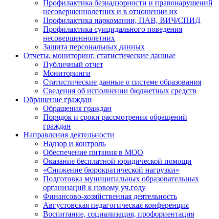
Профилактика безнадзорности и правонарушений
несовершеннолетних и в отношении их
Профилактика наркомании, ПАВ, ВИЧ/СПИД
Профилактика суицидального поведения
несовершеннолетних
Защита персональных данных
Отчеты, мониторинг, статистические данные
Публичный отчет
Мониторинги
Статистические данные о системе образования
Сведения об исполнении бюджетных средств
Обращение граждан
Обращения граждан
Порядок и сроки рассмотрения обращений
граждан
Направления деятельности
Надзор и контроль
Обеспечение питания в МОО
Оказание бесплатной юридической помощи
«Снижение бюрократической нагрузки»
Подготовка муниципальных образовательных
организаций к новому уч.году
Финансово-хозяйственная деятельность
Августовская педагогическая конференция
Воспитание, социализация, профориентация