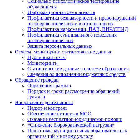
Социально-психологическое тестирование
обучающихся
Информационная безопасность
Профилактика безнадзорности и правонарушений
несовершеннолетних и в отношении их
Профилактика наркомании, ПАВ, ВИЧ/СПИД
Профилактика суицидального поведения
несовершеннолетних
Защита персональных данных
Отчеты, мониторинг, статистические данные
Публичный отчет
Мониторинги
Статистические данные о системе образования
Сведения об исполнении бюджетных средств
Обращение граждан
Обращения граждан
Порядок и сроки рассмотрения обращений
граждан
Направления деятельности
Надзор и контроль
Обеспечение питания в МОО
Оказание бесплатной юридической помощи
«Снижение бюрократической нагрузки»
Подготовка муниципальных образовательных
организаций к новому уч.году