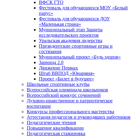
ВФСК ГТО
Фестиваль для обучающихся МОУ «Белый
парус»
Фестиваль для обучающихся ДОУ
«Маленькая страна»
Муниципальный этап Защиты
исследовательских проектов
Уральская академия лидерства
Президентские спортивные игры и
состязания
Муниципальный проект «Будь здоров»
Зарница 2.0
Движение Первых
Штаб ВВПОД «Юнармия»
Проект «Билет в будущее»
Школьные спортивные клубы
Всероссийская олимпиада школьников
Всероссийский конкурс сочинений
Духовно-нравственное и патриотическое
воспитание
Конкурсы профессионального мастерства
Аттестация педагогов и руководящих работников
Педагогические чтения
Повышение квалификации
Педагогическая стажировка