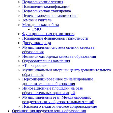
Педагогические чтения
Повышение квалификации
Педагогическая стажировка
Целевая модель наставничества
Земский учитель
Методическая работа
ГМО
Функциональная грамотность
Повышение финансовой грамотности
Доступная среда
Муниципальная система оценки качества
образования
Независимая оценка качества образования
Оздоровительная кампания
«Точка роста»
Муниципальный опорный центр дополнительного
образования
Персонифицированное финансирование
дополнительного образования
Инновационные площадки на базе
образовательных организаций
Муниципальный этап Международных
рождественских образовательных чтений
Психолого-педагогическое сопровождение
Организация предоставления образования