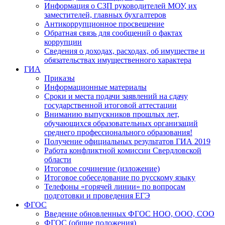
Информация о СЗП руководителей МОУ, их
заместителей, главных бухгалтеров
Антикоррупционное просвещение
Обратная связь для сообщений о фактах
коррупции
Сведения о доходах, расходах, об имуществе и
обязательствах имущественного характера
ГИА
Приказы
Информационные материалы
Сроки и места подачи заявлений на сдачу
государственной итоговой аттестации
Вниманию выпускников прошлых лет,
обучающихся образовательных организаций
среднего профессионального образования!
Получение официальных результатов ГИА 2019
Работа конфликтной комиссии Свердловской
области
Итоговое сочинение (изложение)
Итоговое собеседование по русскому языку
Телефоны «горячей линии» по вопросам
подготовки и проведения ЕГЭ
ФГОС
Введение обновленных ФГОС НОО, ООО, СОО
ФГОС (общие положения)