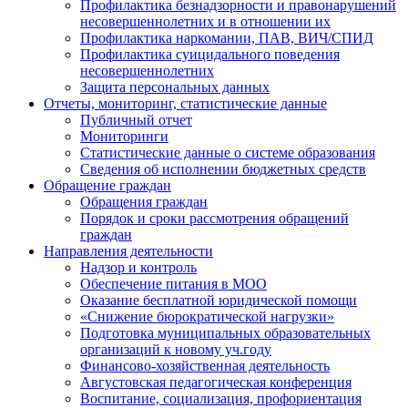
Профилактика безнадзорности и правонарушений
несовершеннолетних и в отношении их
Профилактика наркомании, ПАВ, ВИЧ/СПИД
Профилактика суицидального поведения
несовершеннолетних
Защита персональных данных
Отчеты, мониторинг, статистические данные
Публичный отчет
Мониторинги
Статистические данные о системе образования
Сведения об исполнении бюджетных средств
Обращение граждан
Обращения граждан
Порядок и сроки рассмотрения обращений
граждан
Направления деятельности
Надзор и контроль
Обеспечение питания в МОО
Оказание бесплатной юридической помощи
«Снижение бюрократической нагрузки»
Подготовка муниципальных образовательных
организаций к новому уч.году
Финансово-хозяйственная деятельность
Августовская педагогическая конференция
Воспитание, социализация, профориентация