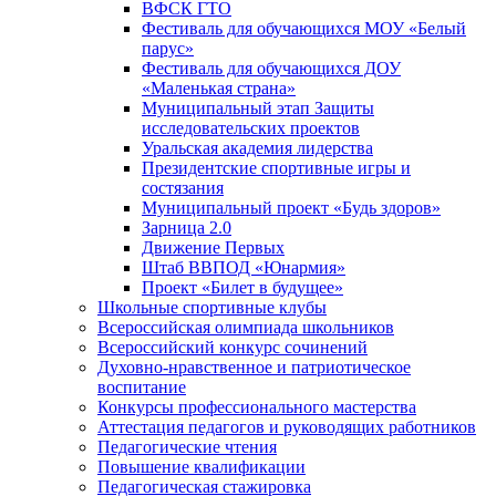
ВФСК ГТО
Фестиваль для обучающихся МОУ «Белый
парус»
Фестиваль для обучающихся ДОУ
«Маленькая страна»
Муниципальный этап Защиты
исследовательских проектов
Уральская академия лидерства
Президентские спортивные игры и
состязания
Муниципальный проект «Будь здоров»
Зарница 2.0
Движение Первых
Штаб ВВПОД «Юнармия»
Проект «Билет в будущее»
Школьные спортивные клубы
Всероссийская олимпиада школьников
Всероссийский конкурс сочинений
Духовно-нравственное и патриотическое
воспитание
Конкурсы профессионального мастерства
Аттестация педагогов и руководящих работников
Педагогические чтения
Повышение квалификации
Педагогическая стажировка