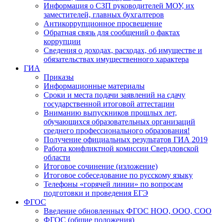
Информация о СЗП руководителей МОУ, их
заместителей, главных бухгалтеров
Антикоррупционное просвещение
Обратная связь для сообщений о фактах
коррупции
Сведения о доходах, расходах, об имуществе и
обязательствах имущественного характера
ГИА
Приказы
Информационные материалы
Сроки и места подачи заявлений на сдачу
государственной итоговой аттестации
Вниманию выпускников прошлых лет,
обучающихся образовательных организаций
среднего профессионального образования!
Получение официальных результатов ГИА 2019
Работа конфликтной комиссии Свердловской
области
Итоговое сочинение (изложение)
Итоговое собеседование по русскому языку
Телефоны «горячей линии» по вопросам
подготовки и проведения ЕГЭ
ФГОС
Введение обновленных ФГОС НОО, ООО, СОО
ФГОС (общие положения)