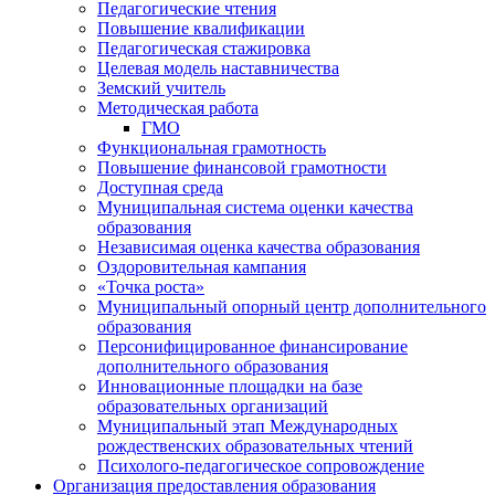
Педагогические чтения
Повышение квалификации
Педагогическая стажировка
Целевая модель наставничества
Земский учитель
Методическая работа
ГМО
Функциональная грамотность
Повышение финансовой грамотности
Доступная среда
Муниципальная система оценки качества
образования
Независимая оценка качества образования
Оздоровительная кампания
«Точка роста»
Муниципальный опорный центр дополнительного
образования
Персонифицированное финансирование
дополнительного образования
Инновационные площадки на базе
образовательных организаций
Муниципальный этап Международных
рождественских образовательных чтений
Психолого-педагогическое сопровождение
Организация предоставления образования