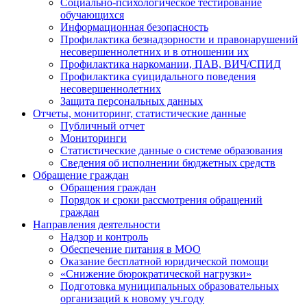
Социально-психологическое тестирование
обучающихся
Информационная безопасность
Профилактика безнадзорности и правонарушений
несовершеннолетних и в отношении их
Профилактика наркомании, ПАВ, ВИЧ/СПИД
Профилактика суицидального поведения
несовершеннолетних
Защита персональных данных
Отчеты, мониторинг, статистические данные
Публичный отчет
Мониторинги
Статистические данные о системе образования
Сведения об исполнении бюджетных средств
Обращение граждан
Обращения граждан
Порядок и сроки рассмотрения обращений
граждан
Направления деятельности
Надзор и контроль
Обеспечение питания в МОО
Оказание бесплатной юридической помощи
«Снижение бюрократической нагрузки»
Подготовка муниципальных образовательных
организаций к новому уч.году