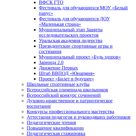
ВФСК ГТО
Фестиваль для обучающихся МОУ «Белый
парус»
Фестиваль для обучающихся ДОУ
«Маленькая страна»
Муниципальный этап Защиты
исследовательских проектов
Уральская академия лидерства
Президентские спортивные игры и
состязания
Муниципальный проект «Будь здоров»
Зарница 2.0
Движение Первых
Штаб ВВПОД «Юнармия»
Проект «Билет в будущее»
Школьные спортивные клубы
Всероссийская олимпиада школьников
Всероссийский конкурс сочинений
Духовно-нравственное и патриотическое
воспитание
Конкурсы профессионального мастерства
Аттестация педагогов и руководящих работников
Педагогические чтения
Повышение квалификации
Педагогическая стажировка