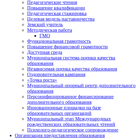
Педагогические чтения
Повышение квалификации
Педагогическая стажировка
Целевая модель наставничества
Земский учитель
Методическая работа
ГМО
Функциональная грамотность
Повышение финансовой грамотности
Доступная среда
Муниципальная система оценки качества
образования
Независимая оценка качества образования
Оздоровительная кампания
«Точка роста»
Муниципальный опорный центр дополнительного
образования
Персонифицированное финансирование
дополнительного образования
Инновационные площадки на базе
образовательных организаций
Муниципальный этап Международных
рождественских образовательных чтений
Психолого-педагогическое сопровождение
Организация предоставления образования