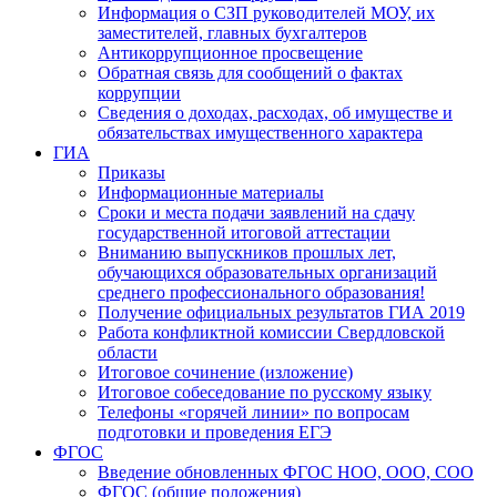
Информация о СЗП руководителей МОУ, их
заместителей, главных бухгалтеров
Антикоррупционное просвещение
Обратная связь для сообщений о фактах
коррупции
Сведения о доходах, расходах, об имуществе и
обязательствах имущественного характера
ГИА
Приказы
Информационные материалы
Сроки и места подачи заявлений на сдачу
государственной итоговой аттестации
Вниманию выпускников прошлых лет,
обучающихся образовательных организаций
среднего профессионального образования!
Получение официальных результатов ГИА 2019
Работа конфликтной комиссии Свердловской
области
Итоговое сочинение (изложение)
Итоговое собеседование по русскому языку
Телефоны «горячей линии» по вопросам
подготовки и проведения ЕГЭ
ФГОС
Введение обновленных ФГОС НОО, ООО, СОО
ФГОС (общие положения)