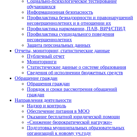
Социально-психологическое тестирование
обучающихся
Информационная безопасность
Профилактика безнадзорности и правонарушений
несовершеннолетних и в отношении их
Профилактика наркомании, ПАВ, ВИЧ/СПИД
Профилактика суицидального поведения
несовершеннолетних
Защита персональных данных
Отчеты, мониторинг, статистические данные
Публичный отчет
Мониторинги
Статистические данные о системе образования
Сведения об исполнении бюджетных средств
Обращение граждан
Обращения граждан
Порядок и сроки рассмотрения обращений
граждан
Направления деятельности
Надзор и контроль
Обеспечение питания в МОО
Оказание бесплатной юридической помощи
«Снижение бюрократической нагрузки»
Подготовка муниципальных образовательных
организаций к новому уч.году