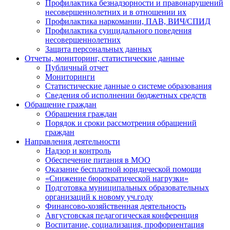
Профилактика безнадзорности и правонарушений
несовершеннолетних и в отношении их
Профилактика наркомании, ПАВ, ВИЧ/СПИД
Профилактика суицидального поведения
несовершеннолетних
Защита персональных данных
Отчеты, мониторинг, статистические данные
Публичный отчет
Мониторинги
Статистические данные о системе образования
Сведения об исполнении бюджетных средств
Обращение граждан
Обращения граждан
Порядок и сроки рассмотрения обращений
граждан
Направления деятельности
Надзор и контроль
Обеспечение питания в МОО
Оказание бесплатной юридической помощи
«Снижение бюрократической нагрузки»
Подготовка муниципальных образовательных
организаций к новому уч.году
Финансово-хозяйственная деятельность
Августовская педагогическая конференция
Воспитание, социализация, профориентация