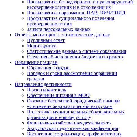
Профилактика безнадзорности и правонарушений
несовершеннолетних и в отношении их
Профилактика наркомании, ПАВ, ВИЧ/СПИД
Профилактика суицидального поведения
несовершеннолетних
Защита персональных данных
Отчеты, мониторинг, статистические данные
Публичный отчет
Мониторинги
Статистические данные о системе образования
Сведения об исполнении бюджетных средств
Обращение граждан
Обращения граждан
Порядок и сроки рассмотрения обращений
граждан
Направления деятельности
Надзор и контроль
Обеспечение питания в МОО
Оказание бесплатной юридической помощи
«Снижение бюрократической нагрузки»
Подготовка муниципальных образовательных
организаций к новому уч.году
Финансово-хозяйственная деятельность
Августовская педагогическая конференция
Воспитание, социализация, профориентация