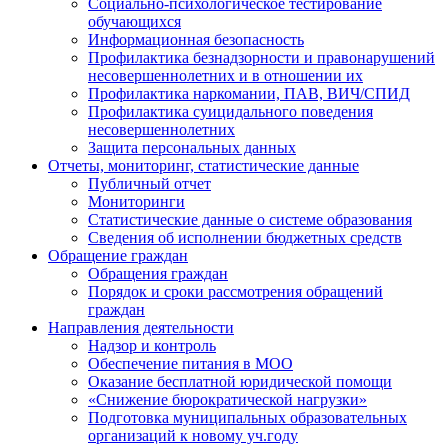
Социально-психологическое тестирование
обучающихся
Информационная безопасность
Профилактика безнадзорности и правонарушений
несовершеннолетних и в отношении их
Профилактика наркомании, ПАВ, ВИЧ/СПИД
Профилактика суицидального поведения
несовершеннолетних
Защита персональных данных
Отчеты, мониторинг, статистические данные
Публичный отчет
Мониторинги
Статистические данные о системе образования
Сведения об исполнении бюджетных средств
Обращение граждан
Обращения граждан
Порядок и сроки рассмотрения обращений
граждан
Направления деятельности
Надзор и контроль
Обеспечение питания в МОО
Оказание бесплатной юридической помощи
«Снижение бюрократической нагрузки»
Подготовка муниципальных образовательных
организаций к новому уч.году