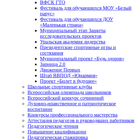
ВФСК ГТО
Фестиваль для обучающихся МОУ «Белый
парус»
Фестиваль для обучающихся ДОУ
«Маленькая страна»
Муниципальный этап Защиты
исследовательских проектов
Уральская академия лидерства
Президентские спортивные игры и
состязания
Муниципальный проект «Будь здоров»
Зарница 2.0
Движение Первых
Штаб ВВПОД «Юнармия»
Проект «Билет в будущее»
Школьные спортивные клубы
Всероссийская олимпиада школьников
Всероссийский конкурс сочинений
Духовно-нравственное и патриотическое
воспитание
Конкурсы профессионального мастерства
Аттестация педагогов и руководящих работников
Педагогические чтения
Повышение квалификации
Педагогическая стажировка