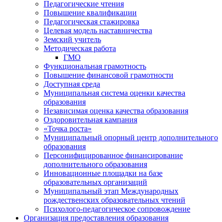
Педагогические чтения
Повышение квалификации
Педагогическая стажировка
Целевая модель наставничества
Земский учитель
Методическая работа
ГМО
Функциональная грамотность
Повышение финансовой грамотности
Доступная среда
Муниципальная система оценки качества
образования
Независимая оценка качества образования
Оздоровительная кампания
«Точка роста»
Муниципальный опорный центр дополнительного
образования
Персонифицированное финансирование
дополнительного образования
Инновационные площадки на базе
образовательных организаций
Муниципальный этап Международных
рождественских образовательных чтений
Психолого-педагогическое сопровождение
Организация предоставления образования