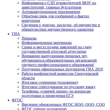
Информация о СЗП руководителей МОУ, их
заместителей, главных бухгалтеров
Антикоррупционное просвещение
Обратная связь для сообщений о фактах
коррупции
Сведения о доходах, расходах, об имуществе и
обязательствах имущественного характера
ГИА
Приказы
Информационные материалы
Сроки и места подачи заявлений на сдачу
государственной итоговой аттестации
Вниманию выпускников прошлых лет,
обучающихся образовательных организаций
среднего профессионального образования!
Получение официальных результатов ГИА 2019
Работа конфликтной комиссии Свердловской
области
Итоговое сочинение (изложение)
Итоговое собеседование по русскому языку
Телефоны «горячей линии» по вопросам
подготовки и проведения ЕГЭ
ФГОС
Введение обновленных ФГОС НОО, ООО, СОО
ФГОС (общие положения)