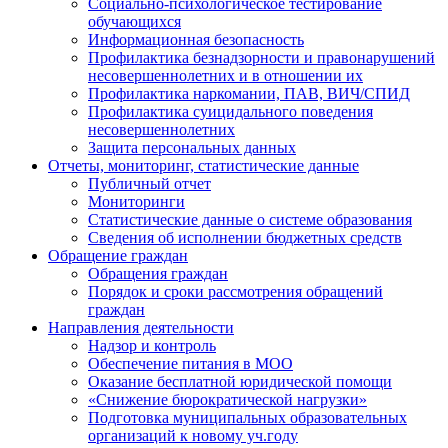
Социально-психологическое тестирование
обучающихся
Информационная безопасность
Профилактика безнадзорности и правонарушений
несовершеннолетних и в отношении их
Профилактика наркомании, ПАВ, ВИЧ/СПИД
Профилактика суицидального поведения
несовершеннолетних
Защита персональных данных
Отчеты, мониторинг, статистические данные
Публичный отчет
Мониторинги
Статистические данные о системе образования
Сведения об исполнении бюджетных средств
Обращение граждан
Обращения граждан
Порядок и сроки рассмотрения обращений
граждан
Направления деятельности
Надзор и контроль
Обеспечение питания в МОО
Оказание бесплатной юридической помощи
«Снижение бюрократической нагрузки»
Подготовка муниципальных образовательных
организаций к новому уч.году