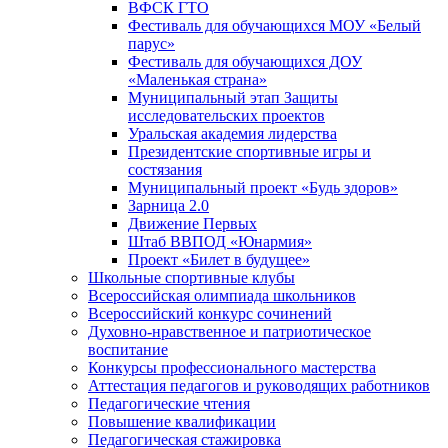
ВФСК ГТО
Фестиваль для обучающихся МОУ «Белый
парус»
Фестиваль для обучающихся ДОУ
«Маленькая страна»
Муниципальный этап Защиты
исследовательских проектов
Уральская академия лидерства
Президентские спортивные игры и
состязания
Муниципальный проект «Будь здоров»
Зарница 2.0
Движение Первых
Штаб ВВПОД «Юнармия»
Проект «Билет в будущее»
Школьные спортивные клубы
Всероссийская олимпиада школьников
Всероссийский конкурс сочинений
Духовно-нравственное и патриотическое
воспитание
Конкурсы профессионального мастерства
Аттестация педагогов и руководящих работников
Педагогические чтения
Повышение квалификации
Педагогическая стажировка