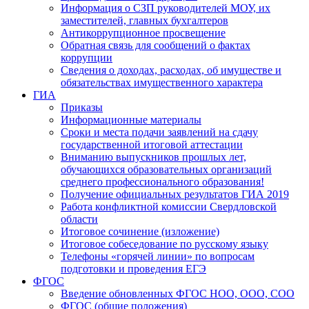
Информация о СЗП руководителей МОУ, их
заместителей, главных бухгалтеров
Антикоррупционное просвещение
Обратная связь для сообщений о фактах
коррупции
Сведения о доходах, расходах, об имуществе и
обязательствах имущественного характера
ГИА
Приказы
Информационные материалы
Сроки и места подачи заявлений на сдачу
государственной итоговой аттестации
Вниманию выпускников прошлых лет,
обучающихся образовательных организаций
среднего профессионального образования!
Получение официальных результатов ГИА 2019
Работа конфликтной комиссии Свердловской
области
Итоговое сочинение (изложение)
Итоговое собеседование по русскому языку
Телефоны «горячей линии» по вопросам
подготовки и проведения ЕГЭ
ФГОС
Введение обновленных ФГОС НОО, ООО, СОО
ФГОС (общие положения)