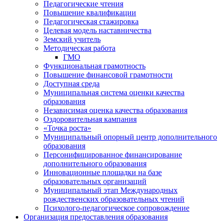
Педагогические чтения
Повышение квалификации
Педагогическая стажировка
Целевая модель наставничества
Земский учитель
Методическая работа
ГМО
Функциональная грамотность
Повышение финансовой грамотности
Доступная среда
Муниципальная система оценки качества
образования
Независимая оценка качества образования
Оздоровительная кампания
«Точка роста»
Муниципальный опорный центр дополнительного
образования
Персонифицированное финансирование
дополнительного образования
Инновационные площадки на базе
образовательных организаций
Муниципальный этап Международных
рождественских образовательных чтений
Психолого-педагогическое сопровождение
Организация предоставления образования