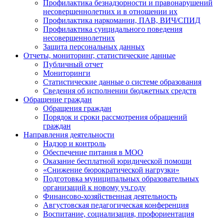
Профилактика безнадзорности и правонарушений
несовершеннолетних и в отношении их
Профилактика наркомании, ПАВ, ВИЧ/СПИД
Профилактика суицидального поведения
несовершеннолетних
Защита персональных данных
Отчеты, мониторинг, статистические данные
Публичный отчет
Мониторинги
Статистические данные о системе образования
Сведения об исполнении бюджетных средств
Обращение граждан
Обращения граждан
Порядок и сроки рассмотрения обращений
граждан
Направления деятельности
Надзор и контроль
Обеспечение питания в МОО
Оказание бесплатной юридической помощи
«Снижение бюрократической нагрузки»
Подготовка муниципальных образовательных
организаций к новому уч.году
Финансово-хозяйственная деятельность
Августовская педагогическая конференция
Воспитание, социализация, профориентация