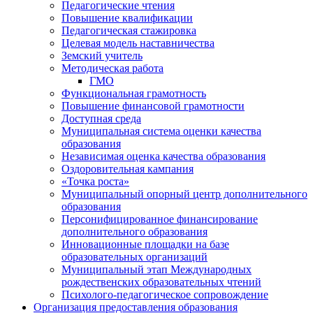
Педагогические чтения
Повышение квалификации
Педагогическая стажировка
Целевая модель наставничества
Земский учитель
Методическая работа
ГМО
Функциональная грамотность
Повышение финансовой грамотности
Доступная среда
Муниципальная система оценки качества
образования
Независимая оценка качества образования
Оздоровительная кампания
«Точка роста»
Муниципальный опорный центр дополнительного
образования
Персонифицированное финансирование
дополнительного образования
Инновационные площадки на базе
образовательных организаций
Муниципальный этап Международных
рождественских образовательных чтений
Психолого-педагогическое сопровождение
Организация предоставления образования