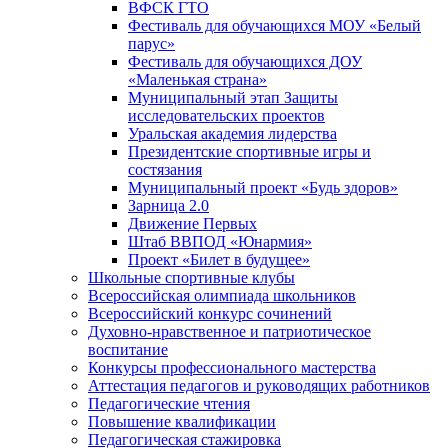
ВФСК ГТО
Фестиваль для обучающихся МОУ «Белый
парус»
Фестиваль для обучающихся ДОУ
«Маленькая страна»
Муниципальный этап Защиты
исследовательских проектов
Уральская академия лидерства
Президентские спортивные игры и
состязания
Муниципальный проект «Будь здоров»
Зарница 2.0
Движение Первых
Штаб ВВПОД «Юнармия»
Проект «Билет в будущее»
Школьные спортивные клубы
Всероссийская олимпиада школьников
Всероссийский конкурс сочинений
Духовно-нравственное и патриотическое
воспитание
Конкурсы профессионального мастерства
Аттестация педагогов и руководящих работников
Педагогические чтения
Повышение квалификации
Педагогическая стажировка