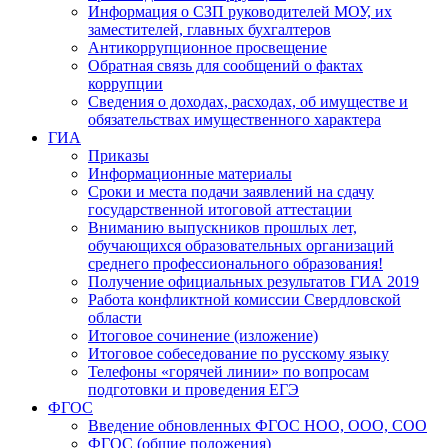
Информация о СЗП руководителей МОУ, их
заместителей, главных бухгалтеров
Антикоррупционное просвещение
Обратная связь для сообщений о фактах
коррупции
Сведения о доходах, расходах, об имуществе и
обязательствах имущественного характера
ГИА
Приказы
Информационные материалы
Сроки и места подачи заявлений на сдачу
государственной итоговой аттестации
Вниманию выпускников прошлых лет,
обучающихся образовательных организаций
среднего профессионального образования!
Получение официальных результатов ГИА 2019
Работа конфликтной комиссии Свердловской
области
Итоговое сочинение (изложение)
Итоговое собеседование по русскому языку
Телефоны «горячей линии» по вопросам
подготовки и проведения ЕГЭ
ФГОС
Введение обновленных ФГОС НОО, ООО, СОО
ФГОС (общие положения)