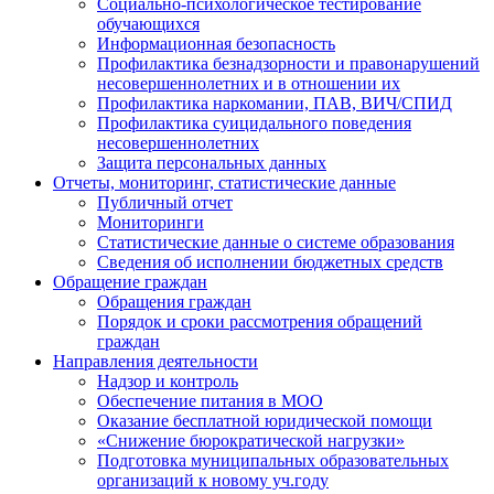
Социально-психологическое тестирование
обучающихся
Информационная безопасность
Профилактика безнадзорности и правонарушений
несовершеннолетних и в отношении их
Профилактика наркомании, ПАВ, ВИЧ/СПИД
Профилактика суицидального поведения
несовершеннолетних
Защита персональных данных
Отчеты, мониторинг, статистические данные
Публичный отчет
Мониторинги
Статистические данные о системе образования
Сведения об исполнении бюджетных средств
Обращение граждан
Обращения граждан
Порядок и сроки рассмотрения обращений
граждан
Направления деятельности
Надзор и контроль
Обеспечение питания в МОО
Оказание бесплатной юридической помощи
«Снижение бюрократической нагрузки»
Подготовка муниципальных образовательных
организаций к новому уч.году