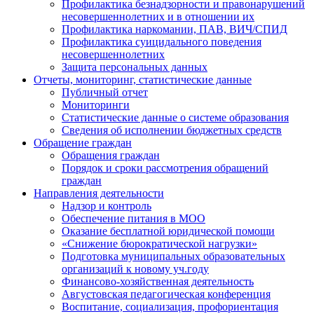
Профилактика безнадзорности и правонарушений
несовершеннолетних и в отношении их
Профилактика наркомании, ПАВ, ВИЧ/СПИД
Профилактика суицидального поведения
несовершеннолетних
Защита персональных данных
Отчеты, мониторинг, статистические данные
Публичный отчет
Мониторинги
Статистические данные о системе образования
Сведения об исполнении бюджетных средств
Обращение граждан
Обращения граждан
Порядок и сроки рассмотрения обращений
граждан
Направления деятельности
Надзор и контроль
Обеспечение питания в МОО
Оказание бесплатной юридической помощи
«Снижение бюрократической нагрузки»
Подготовка муниципальных образовательных
организаций к новому уч.году
Финансово-хозяйственная деятельность
Августовская педагогическая конференция
Воспитание, социализация, профориентация