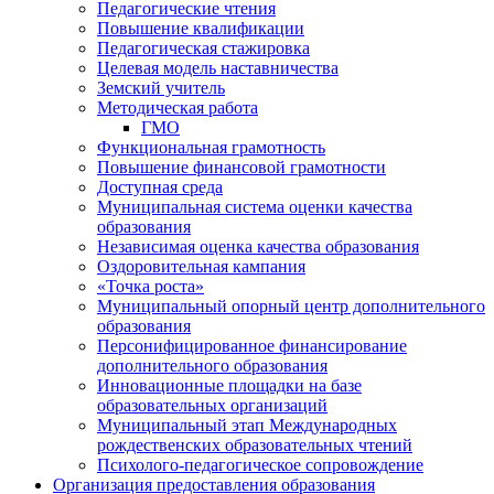
Педагогические чтения
Повышение квалификации
Педагогическая стажировка
Целевая модель наставничества
Земский учитель
Методическая работа
ГМО
Функциональная грамотность
Повышение финансовой грамотности
Доступная среда
Муниципальная система оценки качества
образования
Независимая оценка качества образования
Оздоровительная кампания
«Точка роста»
Муниципальный опорный центр дополнительного
образования
Персонифицированное финансирование
дополнительного образования
Инновационные площадки на базе
образовательных организаций
Муниципальный этап Международных
рождественских образовательных чтений
Психолого-педагогическое сопровождение
Организация предоставления образования