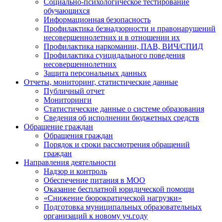
Социально-психологическое тестирование
обучающихся
Информационная безопасность
Профилактика безнадзорности и правонарушений
несовершеннолетних и в отношении их
Профилактика наркомании, ПАВ, ВИЧ/СПИД
Профилактика суицидального поведения
несовершеннолетних
Защита персональных данных
Отчеты, мониторинг, статистические данные
Публичный отчет
Мониторинги
Статистические данные о системе образования
Сведения об исполнении бюджетных средств
Обращение граждан
Обращения граждан
Порядок и сроки рассмотрения обращений
граждан
Направления деятельности
Надзор и контроль
Обеспечение питания в МОО
Оказание бесплатной юридической помощи
«Снижение бюрократической нагрузки»
Подготовка муниципальных образовательных
организаций к новому уч.году