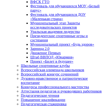
ВФСК ГТО
Фестиваль для обучающихся МОУ «Белый
парус»
Фестиваль для обучающихся ДОУ
«Маленькая страна»
Муниципальный этап Защиты
исследовательских проектов
Уральская академия лидерства
Президентские спортивные игры и
состязания
Муниципальный проект «Будь здоров»
Зарница 2.0
Движение Первых
Штаб ВВПОД «Юнармия»
Проект «Билет в будущее»
Школьные спортивные клубы
Всероссийская олимпиада школьников
Всероссийский конкурс сочинений
Духовно-нравственное и патриотическое
воспитание
Конкурсы профессионального мастерства
Аттестация педагогов и руководящих работников
Педагогические чтения
Повышение квалификации
Педагогическая стажировка