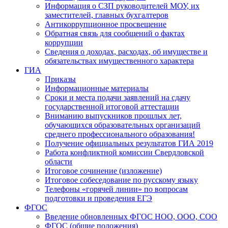
Информация о СЗП руководителей МОУ, их
заместителей, главных бухгалтеров
Антикоррупционное просвещение
Обратная связь для сообщений о фактах
коррупции
Сведения о доходах, расходах, об имуществе и
обязательствах имущественного характера
ГИА
Приказы
Информационные материалы
Сроки и места подачи заявлений на сдачу
государственной итоговой аттестации
Вниманию выпускников прошлых лет,
обучающихся образовательных организаций
среднего профессионального образования!
Получение официальных результатов ГИА 2019
Работа конфликтной комиссии Свердловской
области
Итоговое сочинение (изложение)
Итоговое собеседование по русскому языку
Телефоны «горячей линии» по вопросам
подготовки и проведения ЕГЭ
ФГОС
Введение обновленных ФГОС НОО, ООО, СОО
ФГОС (общие положения)