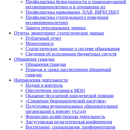
Профилактика безнадзорности и правонарушений
несовершеннолетних и в отношении их
Профилактика наркомании, ПАВ, ВИЧ/СПИД
Профилактика суицидального поведения
несовершеннолетних
Защита персональных данных
Отчеты, мониторинг, статистические данные
Публичный отчет
Мониторинги
Статистические данные о системе образования
Сведения об исполнении бюджетных средств
Обращение граждан
Обращения граждан
Порядок и сроки рассмотрения обращений
граждан
Направления деятельности
Надзор и контроль
Обеспечение питания в МОО
Оказание бесплатной юридической помощи
«Снижение бюрократической нагрузки»
Подготовка муниципальных образовательных
организаций к новому уч.году
Финансово-хозяйственная деятельность
Августовская педагогическая конференция
Воспитание, социализация, профориентация