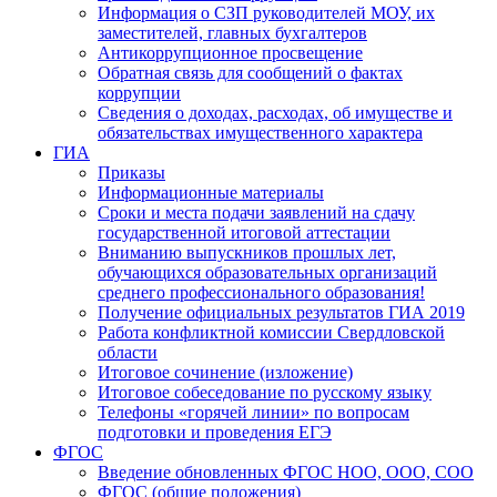
Информация о СЗП руководителей МОУ, их
заместителей, главных бухгалтеров
Антикоррупционное просвещение
Обратная связь для сообщений о фактах
коррупции
Сведения о доходах, расходах, об имуществе и
обязательствах имущественного характера
ГИА
Приказы
Информационные материалы
Сроки и места подачи заявлений на сдачу
государственной итоговой аттестации
Вниманию выпускников прошлых лет,
обучающихся образовательных организаций
среднего профессионального образования!
Получение официальных результатов ГИА 2019
Работа конфликтной комиссии Свердловской
области
Итоговое сочинение (изложение)
Итоговое собеседование по русскому языку
Телефоны «горячей линии» по вопросам
подготовки и проведения ЕГЭ
ФГОС
Введение обновленных ФГОС НОО, ООО, СОО
ФГОС (общие положения)