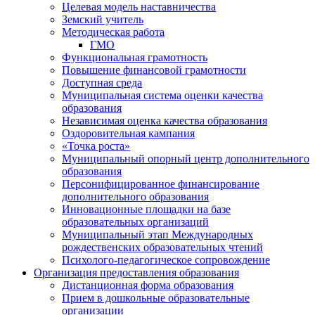
Целевая модель наставничества
Земский учитель
Методическая работа
ГМО
Функциональная грамотность
Повышение финансовой грамотности
Доступная среда
Муниципальная система оценки качества
образования
Независимая оценка качества образования
Оздоровительная кампания
«Точка роста»
Муниципальный опорный центр дополнительного
образования
Персонифицированное финансирование
дополнительного образования
Инновационные площадки на базе
образовательных организаций
Муниципальный этап Международных
рождественских образовательных чтений
Психолого-педагогическое сопровождение
Организация предоставления образования
Дистанционная форма образования
Прием в дошкольные образовательные
организации