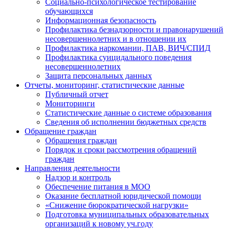
Социально-психологическое тестирование
обучающихся
Информационная безопасность
Профилактика безнадзорности и правонарушений
несовершеннолетних и в отношении их
Профилактика наркомании, ПАВ, ВИЧ/СПИД
Профилактика суицидального поведения
несовершеннолетних
Защита персональных данных
Отчеты, мониторинг, статистические данные
Публичный отчет
Мониторинги
Статистические данные о системе образования
Сведения об исполнении бюджетных средств
Обращение граждан
Обращения граждан
Порядок и сроки рассмотрения обращений
граждан
Направления деятельности
Надзор и контроль
Обеспечение питания в МОО
Оказание бесплатной юридической помощи
«Снижение бюрократической нагрузки»
Подготовка муниципальных образовательных
организаций к новому уч.году