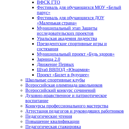
ВФСК ГТО
Фестиваль для обучающихся МОУ «Белый
парус»
Фестиваль для обучающихся ДОУ
«Маленькая страна»
Муниципальный этап Защиты
исследовательских проектов
Уральская академия лидерства
Президентские спортивные игры и
состязания
Муниципальный проект «Будь здоров»
Зарница 2.0
Движение Первых
Штаб ВВПОД «Юнармия»
Проект «Билет в будущее»
Школьные спортивные клубы
Всероссийская олимпиада школьников
Всероссийский конкурс сочинений
Духовно-нравственное и патриотическое
воспитание
Конкурсы профессионального мастерства
Аттестация педагогов и руководящих работников
Педагогические чтения
Повышение квалификации
Педагогическая стажировка