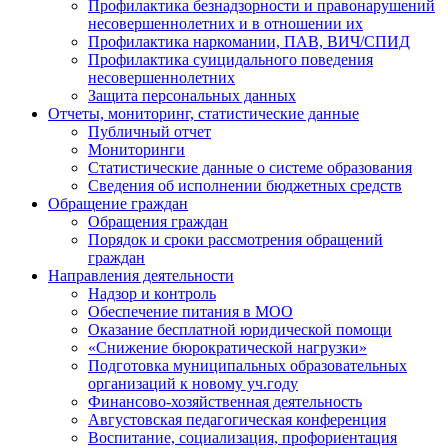
Профилактика безнадзорности и правонарушений
несовершеннолетних и в отношении их
Профилактика наркомании, ПАВ, ВИЧ/СПИД
Профилактика суицидального поведения
несовершеннолетних
Защита персональных данных
Отчеты, мониторинг, статистические данные
Публичный отчет
Мониторинги
Статистические данные о системе образования
Сведения об исполнении бюджетных средств
Обращение граждан
Обращения граждан
Порядок и сроки рассмотрения обращений
граждан
Направления деятельности
Надзор и контроль
Обеспечение питания в МОО
Оказание бесплатной юридической помощи
«Снижение бюрократической нагрузки»
Подготовка муниципальных образовательных
организаций к новому уч.году
Финансово-хозяйственная деятельность
Августовская педагогическая конференция
Воспитание, социализация, профориентация