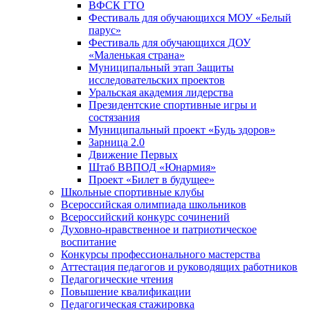
ВФСК ГТО
Фестиваль для обучающихся МОУ «Белый
парус»
Фестиваль для обучающихся ДОУ
«Маленькая страна»
Муниципальный этап Защиты
исследовательских проектов
Уральская академия лидерства
Президентские спортивные игры и
состязания
Муниципальный проект «Будь здоров»
Зарница 2.0
Движение Первых
Штаб ВВПОД «Юнармия»
Проект «Билет в будущее»
Школьные спортивные клубы
Всероссийская олимпиада школьников
Всероссийский конкурс сочинений
Духовно-нравственное и патриотическое
воспитание
Конкурсы профессионального мастерства
Аттестация педагогов и руководящих работников
Педагогические чтения
Повышение квалификации
Педагогическая стажировка