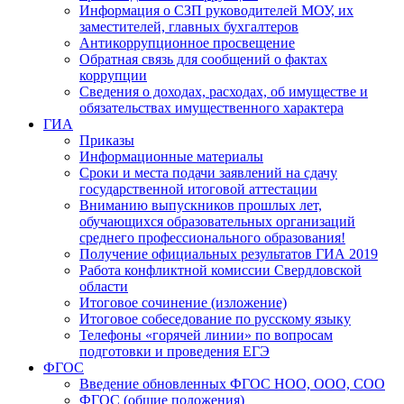
Информация о СЗП руководителей МОУ, их
заместителей, главных бухгалтеров
Антикоррупционное просвещение
Обратная связь для сообщений о фактах
коррупции
Сведения о доходах, расходах, об имуществе и
обязательствах имущественного характера
ГИА
Приказы
Информационные материалы
Сроки и места подачи заявлений на сдачу
государственной итоговой аттестации
Вниманию выпускников прошлых лет,
обучающихся образовательных организаций
среднего профессионального образования!
Получение официальных результатов ГИА 2019
Работа конфликтной комиссии Свердловской
области
Итоговое сочинение (изложение)
Итоговое собеседование по русскому языку
Телефоны «горячей линии» по вопросам
подготовки и проведения ЕГЭ
ФГОС
Введение обновленных ФГОС НОО, ООО, СОО
ФГОС (общие положения)