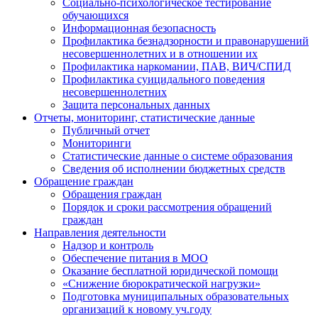
Социально-психологическое тестирование
обучающихся
Информационная безопасность
Профилактика безнадзорности и правонарушений
несовершеннолетних и в отношении их
Профилактика наркомании, ПАВ, ВИЧ/СПИД
Профилактика суицидального поведения
несовершеннолетних
Защита персональных данных
Отчеты, мониторинг, статистические данные
Публичный отчет
Мониторинги
Статистические данные о системе образования
Сведения об исполнении бюджетных средств
Обращение граждан
Обращения граждан
Порядок и сроки рассмотрения обращений
граждан
Направления деятельности
Надзор и контроль
Обеспечение питания в МОО
Оказание бесплатной юридической помощи
«Снижение бюрократической нагрузки»
Подготовка муниципальных образовательных
организаций к новому уч.году