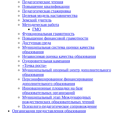
Педагогические чтения
Повышение квалификации
Педагогическая стажировка
Целевая модель наставничества
Земский учитель
Методическая работа
ГМО
Функциональная грамотность
Повышение финансовой грамотности
Доступная среда
Муниципальная система оценки качества
образования
Независимая оценка качества образования
Оздоровительная кампания
«Точка роста»
Муниципальный опорный центр дополнительного
образования
Персонифицированное финансирование
дополнительного образования
Инновационные площадки на базе
образовательных организаций
Муниципальный этап Международных
рождественских образовательных чтений
Психолого-педагогическое сопровождение
Организация предоставления образования