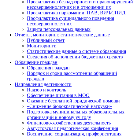
Профилактика безнадзорности и правонарушений
несовершеннолетних и в отношении их
Профилактика наркомании, ПАВ, ВИЧ/СПИД
Профилактика суицидального поведения
несовершеннолетних
Защита персональных данных
Отчеты, мониторинг, статистические данные
Публичный отчет
Мониторинги
Статистические данные о системе образования
Сведения об исполнении бюджетных средств
Обращение граждан
Обращения граждан
Порядок и сроки рассмотрения обращений
граждан
Направления деятельности
Надзор и контроль
Обеспечение питания в МОО
Оказание бесплатной юридической помощи
«Снижение бюрократической нагрузки»
Подготовка муниципальных образовательных
организаций к новому уч.году
Финансово-хозяйственная деятельность
Августовская педагогическая конференция
Воспитание, социализация, профориентация