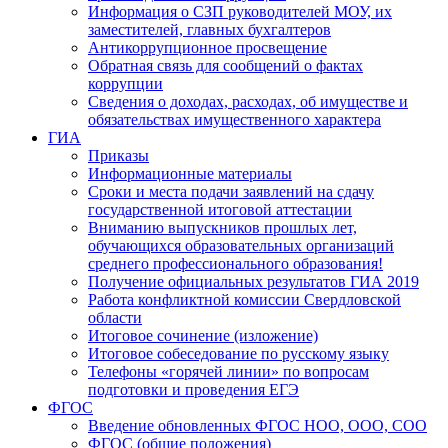
Информация о СЗП руководителей МОУ, их
заместителей, главных бухгалтеров
Антикоррупционное просвещение
Обратная связь для сообщений о фактах
коррупции
Сведения о доходах, расходах, об имуществе и
обязательствах имущественного характера
ГИА
Приказы
Информационные материалы
Сроки и места подачи заявлений на сдачу
государственной итоговой аттестации
Вниманию выпускников прошлых лет,
обучающихся образовательных организаций
среднего профессионального образования!
Получение официальных результатов ГИА 2019
Работа конфликтной комиссии Свердловской
области
Итоговое сочинение (изложение)
Итоговое собеседование по русскому языку
Телефоны «горячей линии» по вопросам
подготовки и проведения ЕГЭ
ФГОС
Введение обновленных ФГОС НОО, ООО, СОО
ФГОС (общие положения)