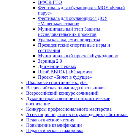
ВФСК ГТО
Фестиваль для обучающихся МОУ «Белый
парус»
Фестиваль для обучающихся ДОУ
«Маленькая страна»
Муниципальный этап Защиты
исследовательских проектов
Уральская академия лидерства
Президентские спортивные игры и
состязания
Муниципальный проект «Будь здоров»
Зарница 2.0
Движение Первых
Штаб ВВПОД «Юнармия»
Проект «Билет в будущее»
Школьные спортивные клубы
Всероссийская олимпиада школьников
Всероссийский конкурс сочинений
Духовно-нравственное и патриотическое
воспитание
Конкурсы профессионального мастерства
Аттестация педагогов и руководящих работников
Педагогические чтения
Повышение квалификации
Педагогическая стажировка