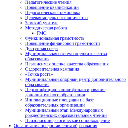
Педагогические чтения
Повышение квалификации
Педагогическая стажировка
Целевая модель наставничества
Земский учитель
Методическая работа
ГМО
Функциональная грамотность
Повышение финансовой грамотности
Доступная среда
Муниципальная система оценки качества
образования
Независимая оценка качества образования
Оздоровительная кампания
«Точка роста»
Муниципальный опорный центр дополнительного
образования
Персонифицированное финансирование
дополнительного образования
Инновационные площадки на базе
образовательных организаций
Муниципальный этап Международных
рождественских образовательных чтений
Психолого-педагогическое сопровождение
Организация предоставления образования