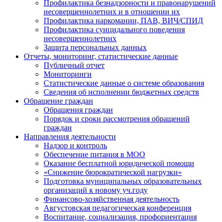
Профилактика безнадзорности и правонарушений
несовершеннолетних и в отношении их
Профилактика наркомании, ПАВ, ВИЧ/СПИД
Профилактика суицидального поведения
несовершеннолетних
Защита персональных данных
Отчеты, мониторинг, статистические данные
Публичный отчет
Мониторинги
Статистические данные о системе образования
Сведения об исполнении бюджетных средств
Обращение граждан
Обращения граждан
Порядок и сроки рассмотрения обращений
граждан
Направления деятельности
Надзор и контроль
Обеспечение питания в МОО
Оказание бесплатной юридической помощи
«Снижение бюрократической нагрузки»
Подготовка муниципальных образовательных
организаций к новому уч.году
Финансово-хозяйственная деятельность
Августовская педагогическая конференция
Воспитание, социализация, профориентация