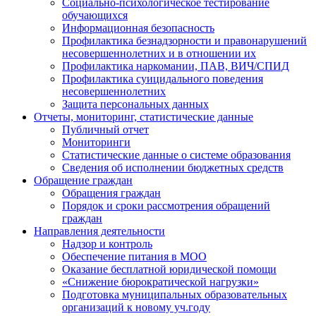
Социально-психологическое тестирование
обучающихся
Информационная безопасность
Профилактика безнадзорности и правонарушений
несовершеннолетних и в отношении их
Профилактика наркомании, ПАВ, ВИЧ/СПИД
Профилактика суицидального поведения
несовершеннолетних
Защита персональных данных
Отчеты, мониторинг, статистические данные
Публичный отчет
Мониторинги
Статистические данные о системе образования
Сведения об исполнении бюджетных средств
Обращение граждан
Обращения граждан
Порядок и сроки рассмотрения обращений
граждан
Направления деятельности
Надзор и контроль
Обеспечение питания в МОО
Оказание бесплатной юридической помощи
«Снижение бюрократической нагрузки»
Подготовка муниципальных образовательных
организаций к новому уч.году