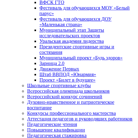
ВФСК ГТО
Фестиваль для обучающихся МОУ «Белый
парус»
Фестиваль для обучающихся ДОУ
«Маленькая страна»
Муниципальный этап Защиты
исследовательских проектов
Уральская академия лидерства
Президентские спортивные игры и
состязания
Муниципальный проект «Будь здоров»
Зарница 2.0
Движение Первых
Штаб ВВПОД «Юнармия»
Проект «Билет в будущее»
Школьные спортивные клубы
Всероссийская олимпиада школьников
Всероссийский конкурс сочинений
Духовно-нравственное и патриотическое
воспитание
Конкурсы профессионального мастерства
Аттестация педагогов и руководящих работников
Педагогические чтения
Повышение квалификации
Педагогическая стажировка