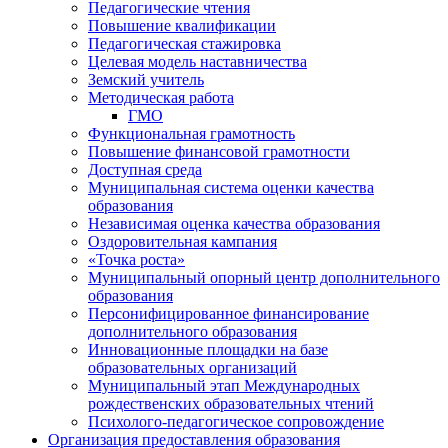
Педагогические чтения
Повышение квалификации
Педагогическая стажировка
Целевая модель наставничества
Земский учитель
Методическая работа
ГМО
Функциональная грамотность
Повышение финансовой грамотности
Доступная среда
Муниципальная система оценки качества
образования
Независимая оценка качества образования
Оздоровительная кампания
«Точка роста»
Муниципальный опорный центр дополнительного
образования
Персонифицированное финансирование
дополнительного образования
Инновационные площадки на базе
образовательных организаций
Муниципальный этап Международных
рождественских образовательных чтений
Психолого-педагогическое сопровождение
Организация предоставления образования