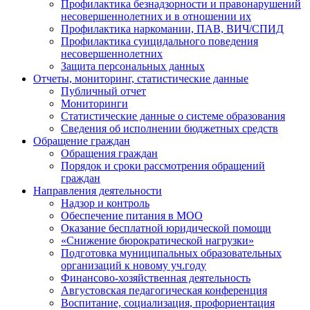
Профилактика безнадзорности и правонарушений
несовершеннолетних и в отношении их
Профилактика наркомании, ПАВ, ВИЧ/СПИД
Профилактика суицидального поведения
несовершеннолетних
Защита персональных данных
Отчеты, мониторинг, статистические данные
Публичный отчет
Мониторинги
Статистические данные о системе образования
Сведения об исполнении бюджетных средств
Обращение граждан
Обращения граждан
Порядок и сроки рассмотрения обращений
граждан
Направления деятельности
Надзор и контроль
Обеспечение питания в МОО
Оказание бесплатной юридической помощи
«Снижение бюрократической нагрузки»
Подготовка муниципальных образовательных
организаций к новому уч.году
Финансово-хозяйственная деятельность
Августовская педагогическая конференция
Воспитание, социализация, профориентация