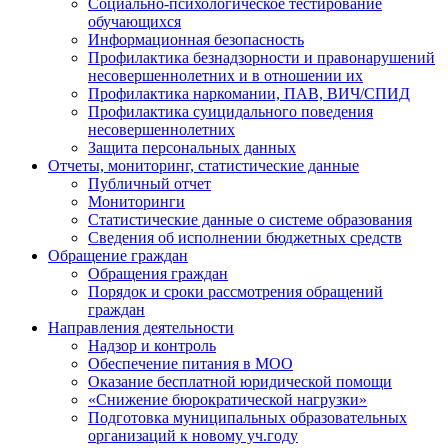
Социально-психологическое тестирование
обучающихся
Информационная безопасность
Профилактика безнадзорности и правонарушений
несовершеннолетних и в отношении их
Профилактика наркомании, ПАВ, ВИЧ/СПИД
Профилактика суицидального поведения
несовершеннолетних
Защита персональных данных
Отчеты, мониторинг, статистические данные
Публичный отчет
Мониторинги
Статистические данные о системе образования
Сведения об исполнении бюджетных средств
Обращение граждан
Обращения граждан
Порядок и сроки рассмотрения обращений
граждан
Направления деятельности
Надзор и контроль
Обеспечение питания в МОО
Оказание бесплатной юридической помощи
«Снижение бюрократической нагрузки»
Подготовка муниципальных образовательных
организаций к новому уч.году