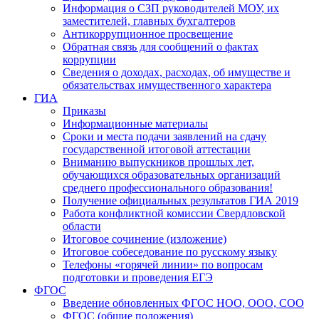
Информация о СЗП руководителей МОУ, их
заместителей, главных бухгалтеров
Антикоррупционное просвещение
Обратная связь для сообщений о фактах
коррупции
Сведения о доходах, расходах, об имуществе и
обязательствах имущественного характера
ГИА
Приказы
Информационные материалы
Сроки и места подачи заявлений на сдачу
государственной итоговой аттестации
Вниманию выпускников прошлых лет,
обучающихся образовательных организаций
среднего профессионального образования!
Получение официальных результатов ГИА 2019
Работа конфликтной комиссии Свердловской
области
Итоговое сочинение (изложение)
Итоговое собеседование по русскому языку
Телефоны «горячей линии» по вопросам
подготовки и проведения ЕГЭ
ФГОС
Введение обновленных ФГОС НОО, ООО, СОО
ФГОС (общие положения)