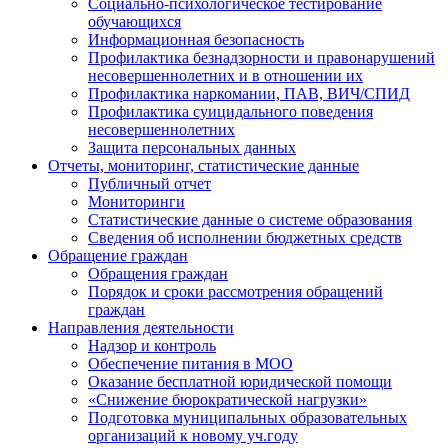
Социально-психологическое тестирование
обучающихся
Информационная безопасность
Профилактика безнадзорности и правонарушений
несовершеннолетних и в отношении их
Профилактика наркомании, ПАВ, ВИЧ/СПИД
Профилактика суицидального поведения
несовершеннолетних
Защита персональных данных
Отчеты, мониторинг, статистические данные
Публичный отчет
Мониторинги
Статистические данные о системе образования
Сведения об исполнении бюджетных средств
Обращение граждан
Обращения граждан
Порядок и сроки рассмотрения обращений
граждан
Направления деятельности
Надзор и контроль
Обеспечение питания в МОО
Оказание бесплатной юридической помощи
«Снижение бюрократической нагрузки»
Подготовка муниципальных образовательных
организаций к новому уч.году