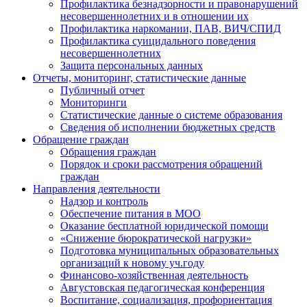
Профилактика безнадзорности и правонарушений
несовершеннолетних и в отношении их
Профилактика наркомании, ПАВ, ВИЧ/СПИД
Профилактика суицидального поведения
несовершеннолетних
Защита персональных данных
Отчеты, мониторинг, статистические данные
Публичный отчет
Мониторинги
Статистические данные о системе образования
Сведения об исполнении бюджетных средств
Обращение граждан
Обращения граждан
Порядок и сроки рассмотрения обращений
граждан
Направления деятельности
Надзор и контроль
Обеспечение питания в МОО
Оказание бесплатной юридической помощи
«Снижение бюрократической нагрузки»
Подготовка муниципальных образовательных
организаций к новому уч.году
Финансово-хозяйственная деятельность
Августовская педагогическая конференция
Воспитание, социализация, профориентация