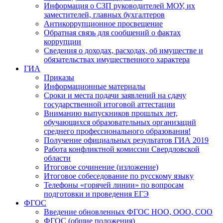
Информация о СЗП руководителей МОУ, их
заместителей, главных бухгалтеров
Антикоррупционное просвещение
Обратная связь для сообщений о фактах
коррупции
Сведения о доходах, расходах, об имуществе и
обязательствах имущественного характера
ГИА
Приказы
Информационные материалы
Сроки и места подачи заявлений на сдачу
государственной итоговой аттестации
Вниманию выпускников прошлых лет,
обучающихся образовательных организаций
среднего профессионального образования!
Получение официальных результатов ГИА 2019
Работа конфликтной комиссии Свердловской
области
Итоговое сочинение (изложение)
Итоговое собеседование по русскому языку
Телефоны «горячей линии» по вопросам
подготовки и проведения ЕГЭ
ФГОС
Введение обновленных ФГОС НОО, ООО, СОО
ФГОС (общие положения)