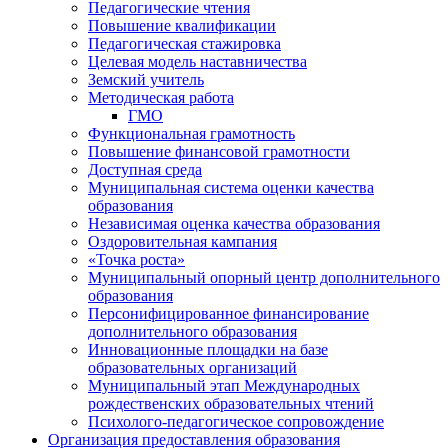
Педагогические чтения
Повышение квалификации
Педагогическая стажировка
Целевая модель наставничества
Земский учитель
Методическая работа
ГМО
Функциональная грамотность
Повышение финансовой грамотности
Доступная среда
Муниципальная система оценки качества
образования
Независимая оценка качества образования
Оздоровительная кампания
«Точка роста»
Муниципальный опорный центр дополнительного
образования
Персонифицированное финансирование
дополнительного образования
Инновационные площадки на базе
образовательных организаций
Муниципальный этап Международных
рождественских образовательных чтений
Психолого-педагогическое сопровождение
Организация предоставления образования