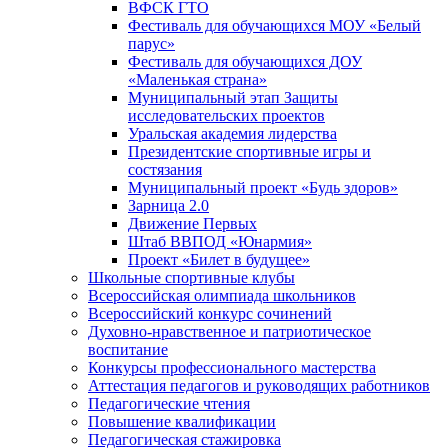
ВФСК ГТО
Фестиваль для обучающихся МОУ «Белый
парус»
Фестиваль для обучающихся ДОУ
«Маленькая страна»
Муниципальный этап Защиты
исследовательских проектов
Уральская академия лидерства
Президентские спортивные игры и
состязания
Муниципальный проект «Будь здоров»
Зарница 2.0
Движение Первых
Штаб ВВПОД «Юнармия»
Проект «Билет в будущее»
Школьные спортивные клубы
Всероссийская олимпиада школьников
Всероссийский конкурс сочинений
Духовно-нравственное и патриотическое
воспитание
Конкурсы профессионального мастерства
Аттестация педагогов и руководящих работников
Педагогические чтения
Повышение квалификации
Педагогическая стажировка