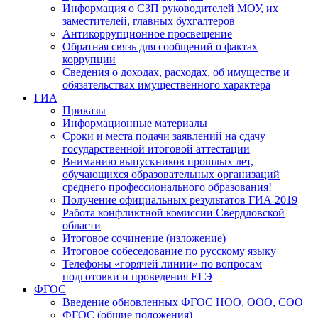
Информация о СЗП руководителей МОУ, их
заместителей, главных бухгалтеров
Антикоррупционное просвещение
Обратная связь для сообщений о фактах
коррупции
Сведения о доходах, расходах, об имуществе и
обязательствах имущественного характера
ГИА
Приказы
Информационные материалы
Сроки и места подачи заявлений на сдачу
государственной итоговой аттестации
Вниманию выпускников прошлых лет,
обучающихся образовательных организаций
среднего профессионального образования!
Получение официальных результатов ГИА 2019
Работа конфликтной комиссии Свердловской
области
Итоговое сочинение (изложение)
Итоговое собеседование по русскому языку
Телефоны «горячей линии» по вопросам
подготовки и проведения ЕГЭ
ФГОС
Введение обновленных ФГОС НОО, ООО, СОО
ФГОС (общие положения)