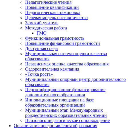
Педагогические чтения
Повышение квалификации
Педагогическая стажировка
Целевая модель наставничества
Земский учитель
Методическая работа
ГМО
Функциональная грамотность
Повышение финансовой грамотности
Доступная среда
Муниципальная система оценки качества
образования
Независимая оценка качества образования
Оздоровительная кампания
«Точка роста»
Муниципальный опорный центр дополнительного
образования
Персонифицированное финансирование
дополнительного образования
Инновационные площадки на базе
образовательных организаций
Муниципальный этап Международных
рождественских образовательных чтений
Психолого-педагогическое сопровождение
Организация предоставления образования