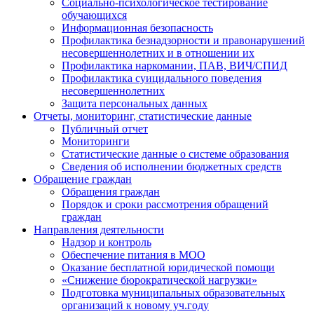
Социально-психологическое тестирование
обучающихся
Информационная безопасность
Профилактика безнадзорности и правонарушений
несовершеннолетних и в отношении их
Профилактика наркомании, ПАВ, ВИЧ/СПИД
Профилактика суицидального поведения
несовершеннолетних
Защита персональных данных
Отчеты, мониторинг, статистические данные
Публичный отчет
Мониторинги
Статистические данные о системе образования
Сведения об исполнении бюджетных средств
Обращение граждан
Обращения граждан
Порядок и сроки рассмотрения обращений
граждан
Направления деятельности
Надзор и контроль
Обеспечение питания в МОО
Оказание бесплатной юридической помощи
«Снижение бюрократической нагрузки»
Подготовка муниципальных образовательных
организаций к новому уч.году