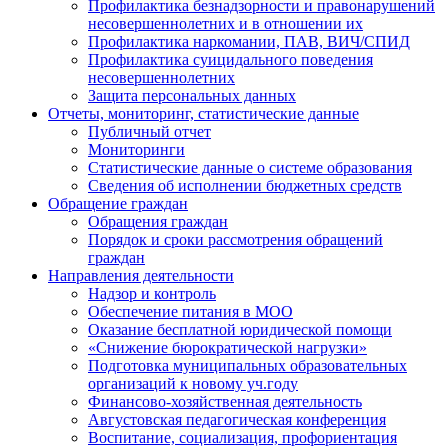
Профилактика безнадзорности и правонарушений
несовершеннолетних и в отношении их
Профилактика наркомании, ПАВ, ВИЧ/СПИД
Профилактика суицидального поведения
несовершеннолетних
Защита персональных данных
Отчеты, мониторинг, статистические данные
Публичный отчет
Мониторинги
Статистические данные о системе образования
Сведения об исполнении бюджетных средств
Обращение граждан
Обращения граждан
Порядок и сроки рассмотрения обращений
граждан
Направления деятельности
Надзор и контроль
Обеспечение питания в МОО
Оказание бесплатной юридической помощи
«Снижение бюрократической нагрузки»
Подготовка муниципальных образовательных
организаций к новому уч.году
Финансово-хозяйственная деятельность
Августовская педагогическая конференция
Воспитание, социализация, профориентация