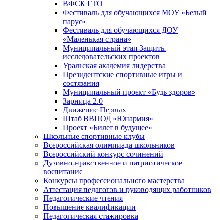
ВФСК ГТО
Фестиваль для обучающихся МОУ «Белый
парус»
Фестиваль для обучающихся ДОУ
«Маленькая страна»
Муниципальный этап Защиты
исследовательских проектов
Уральская академия лидерства
Президентские спортивные игры и
состязания
Муниципальный проект «Будь здоров»
Зарница 2.0
Движение Первых
Штаб ВВПОД «Юнармия»
Проект «Билет в будущее»
Школьные спортивные клубы
Всероссийская олимпиада школьников
Всероссийский конкурс сочинений
Духовно-нравственное и патриотическое
воспитание
Конкурсы профессионального мастерства
Аттестация педагогов и руководящих работников
Педагогические чтения
Повышение квалификации
Педагогическая стажировка