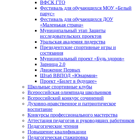
ВФСК ГТО
Фестиваль для обучающихся МОУ «Белый
парус»
Фестиваль для обучающихся ДОУ
«Маленькая страна»
Муниципальный этап Защиты
исследовательских проектов
Уральская академия лидерства
Президентские спортивные игры и
состязания
Муниципальный проект «Будь здоров»
Зарница 2.0
Движение Первых
Штаб ВВПОД «Юнармия»
Проект «Билет в будущее»
Школьные спортивные клубы
Всероссийская олимпиада школьников
Всероссийский конкурс сочинений
Духовно-нравственное и патриотическое
воспитание
Конкурсы профессионального мастерства
Аттестация педагогов и руководящих работников
Педагогические чтения
Повышение квалификации
Педагогическая стажировка