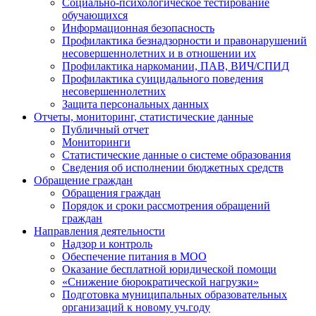
Социально-психологическое тестирование
обучающихся
Информационная безопасность
Профилактика безнадзорности и правонарушений
несовершеннолетних и в отношении их
Профилактика наркомании, ПАВ, ВИЧ/СПИД
Профилактика суицидального поведения
несовершеннолетних
Защита персональных данных
Отчеты, мониторинг, статистические данные
Публичный отчет
Мониторинги
Статистические данные о системе образования
Сведения об исполнении бюджетных средств
Обращение граждан
Обращения граждан
Порядок и сроки рассмотрения обращений
граждан
Направления деятельности
Надзор и контроль
Обеспечение питания в МОО
Оказание бесплатной юридической помощи
«Снижение бюрократической нагрузки»
Подготовка муниципальных образовательных
организаций к новому уч.году