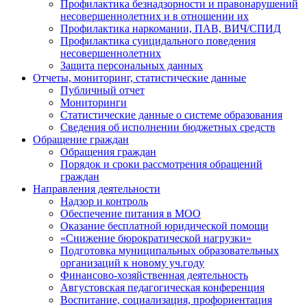
Профилактика безнадзорности и правонарушений
несовершеннолетних и в отношении их
Профилактика наркомании, ПАВ, ВИЧ/СПИД
Профилактика суицидального поведения
несовершеннолетних
Защита персональных данных
Отчеты, мониторинг, статистические данные
Публичный отчет
Мониторинги
Статистические данные о системе образования
Сведения об исполнении бюджетных средств
Обращение граждан
Обращения граждан
Порядок и сроки рассмотрения обращений
граждан
Направления деятельности
Надзор и контроль
Обеспечение питания в МОО
Оказание бесплатной юридической помощи
«Снижение бюрократической нагрузки»
Подготовка муниципальных образовательных
организаций к новому уч.году
Финансово-хозяйственная деятельность
Августовская педагогическая конференция
Воспитание, социализация, профориентация