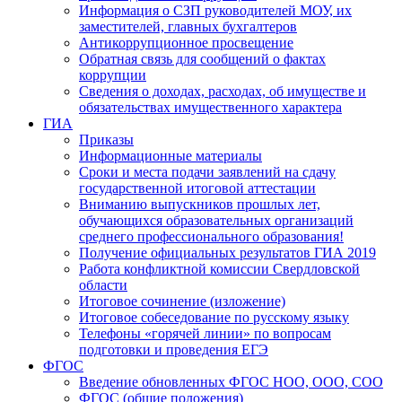
Информация о СЗП руководителей МОУ, их
заместителей, главных бухгалтеров
Антикоррупционное просвещение
Обратная связь для сообщений о фактах
коррупции
Сведения о доходах, расходах, об имуществе и
обязательствах имущественного характера
ГИА
Приказы
Информационные материалы
Сроки и места подачи заявлений на сдачу
государственной итоговой аттестации
Вниманию выпускников прошлых лет,
обучающихся образовательных организаций
среднего профессионального образования!
Получение официальных результатов ГИА 2019
Работа конфликтной комиссии Свердловской
области
Итоговое сочинение (изложение)
Итоговое собеседование по русскому языку
Телефоны «горячей линии» по вопросам
подготовки и проведения ЕГЭ
ФГОС
Введение обновленных ФГОС НОО, ООО, СОО
ФГОС (общие положения)