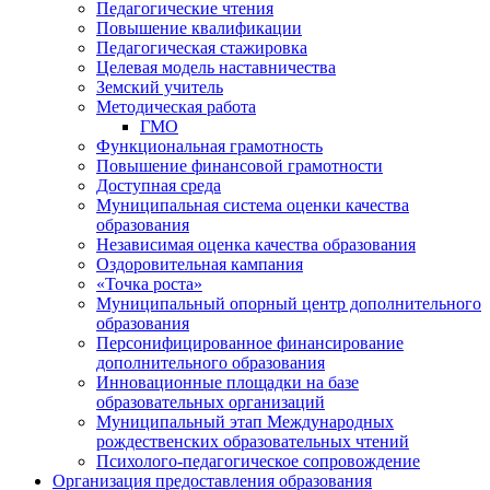
Педагогические чтения
Повышение квалификации
Педагогическая стажировка
Целевая модель наставничества
Земский учитель
Методическая работа
ГМО
Функциональная грамотность
Повышение финансовой грамотности
Доступная среда
Муниципальная система оценки качества
образования
Независимая оценка качества образования
Оздоровительная кампания
«Точка роста»
Муниципальный опорный центр дополнительного
образования
Персонифицированное финансирование
дополнительного образования
Инновационные площадки на базе
образовательных организаций
Муниципальный этап Международных
рождественских образовательных чтений
Психолого-педагогическое сопровождение
Организация предоставления образования