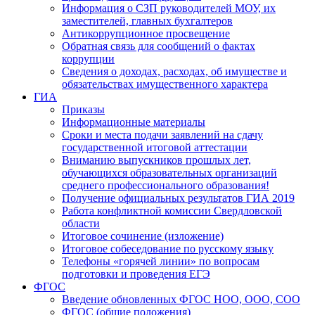
Информация о СЗП руководителей МОУ, их
заместителей, главных бухгалтеров
Антикоррупционное просвещение
Обратная связь для сообщений о фактах
коррупции
Сведения о доходах, расходах, об имуществе и
обязательствах имущественного характера
ГИА
Приказы
Информационные материалы
Сроки и места подачи заявлений на сдачу
государственной итоговой аттестации
Вниманию выпускников прошлых лет,
обучающихся образовательных организаций
среднего профессионального образования!
Получение официальных результатов ГИА 2019
Работа конфликтной комиссии Свердловской
области
Итоговое сочинение (изложение)
Итоговое собеседование по русскому языку
Телефоны «горячей линии» по вопросам
подготовки и проведения ЕГЭ
ФГОС
Введение обновленных ФГОС НОО, ООО, СОО
ФГОС (общие положения)