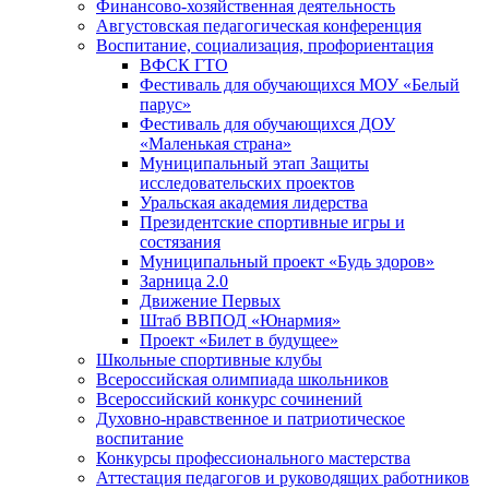
Финансово-хозяйственная деятельность
Августовская педагогическая конференция
Воспитание, социализация, профориентация
ВФСК ГТО
Фестиваль для обучающихся МОУ «Белый
парус»
Фестиваль для обучающихся ДОУ
«Маленькая страна»
Муниципальный этап Защиты
исследовательских проектов
Уральская академия лидерства
Президентские спортивные игры и
состязания
Муниципальный проект «Будь здоров»
Зарница 2.0
Движение Первых
Штаб ВВПОД «Юнармия»
Проект «Билет в будущее»
Школьные спортивные клубы
Всероссийская олимпиада школьников
Всероссийский конкурс сочинений
Духовно-нравственное и патриотическое
воспитание
Конкурсы профессионального мастерства
Аттестация педагогов и руководящих работников