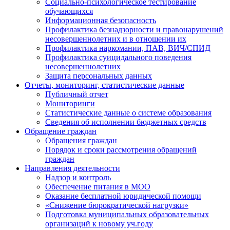
Социально-психологическое тестирование
обучающихся
Информационная безопасность
Профилактика безнадзорности и правонарушений
несовершеннолетних и в отношении их
Профилактика наркомании, ПАВ, ВИЧ/СПИД
Профилактика суицидального поведения
несовершеннолетних
Защита персональных данных
Отчеты, мониторинг, статистические данные
Публичный отчет
Мониторинги
Статистические данные о системе образования
Сведения об исполнении бюджетных средств
Обращение граждан
Обращения граждан
Порядок и сроки рассмотрения обращений
граждан
Направления деятельности
Надзор и контроль
Обеспечение питания в МОО
Оказание бесплатной юридической помощи
«Снижение бюрократической нагрузки»
Подготовка муниципальных образовательных
организаций к новому уч.году