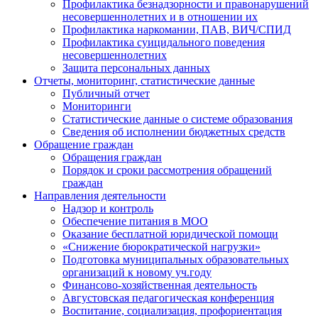
Профилактика безнадзорности и правонарушений
несовершеннолетних и в отношении их
Профилактика наркомании, ПАВ, ВИЧ/СПИД
Профилактика суицидального поведения
несовершеннолетних
Защита персональных данных
Отчеты, мониторинг, статистические данные
Публичный отчет
Мониторинги
Статистические данные о системе образования
Сведения об исполнении бюджетных средств
Обращение граждан
Обращения граждан
Порядок и сроки рассмотрения обращений
граждан
Направления деятельности
Надзор и контроль
Обеспечение питания в МОО
Оказание бесплатной юридической помощи
«Снижение бюрократической нагрузки»
Подготовка муниципальных образовательных
организаций к новому уч.году
Финансово-хозяйственная деятельность
Августовская педагогическая конференция
Воспитание, социализация, профориентация