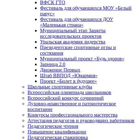
ВФСК ГТО
Фестиваль для обучающихся МОУ «Белый
парус»
Фестиваль для обучающихся ДОУ
«Маленькая страна»
Муниципальный этап Защиты
исследовательских проектов
Уральская академия лидерства
Президентские спортивные игры и
состязания
Муниципальный проект «Будь здоров»
Зарница 2.0
Движение Первых
Штаб ВВПОД «Юнармия»
Проект «Билет в будущее»
Школьные спортивные клубы
Всероссийская олимпиада школьников
Всероссийский конкурс сочинений
Духовно-нравственное и патриотическое
воспитание
Конкурсы профессионального мастерства
Аттестация педагогов и руководящих работников
Педагогические чтения
Повышение квалификации
Педагогическая стажировка