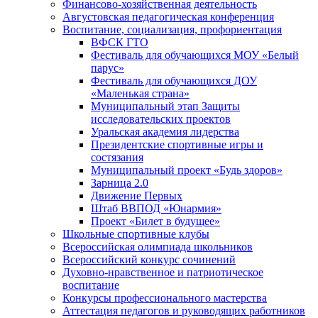
Финансово-хозяйственная деятельность
Августовская педагогическая конференция
Воспитание, социализация, профориентация
ВФСК ГТО
Фестиваль для обучающихся МОУ «Белый
парус»
Фестиваль для обучающихся ДОУ
«Маленькая страна»
Муниципальный этап Защиты
исследовательских проектов
Уральская академия лидерства
Президентские спортивные игры и
состязания
Муниципальный проект «Будь здоров»
Зарница 2.0
Движение Первых
Штаб ВВПОД «Юнармия»
Проект «Билет в будущее»
Школьные спортивные клубы
Всероссийская олимпиада школьников
Всероссийский конкурс сочинений
Духовно-нравственное и патриотическое
воспитание
Конкурсы профессионального мастерства
Аттестация педагогов и руководящих работников