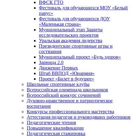
ВФСК ГТО
Фестиваль для обучающихся МОУ «Белый
парус»
Фестиваль для обучающихся ДОУ
«Маленькая страна»
Муниципальный этап Защиты
исследовательских проектов
Уральская академия лидерства
Президентские спортивные игры и
состязания
Муниципальный проект «Будь здоров»
Зарница 2.0
Движение Первых
Штаб ВВПОД «Юнармия»
Проект «Билет в будущее»
Школьные спортивные клубы
Всероссийская олимпиада школьников
Всероссийский конкурс сочинений
Духовно-нравственное и патриотическое
воспитание
Конкурсы профессионального мастерства
Аттестация педагогов и руководящих работников
Педагогические чтения
Повышение квалификации
Педагогическая стажировка