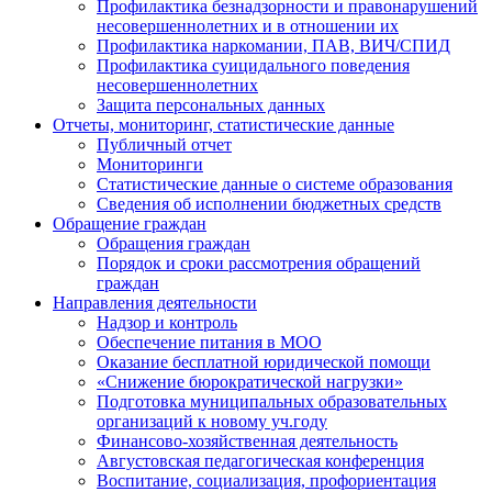
Профилактика безнадзорности и правонарушений
несовершеннолетних и в отношении их
Профилактика наркомании, ПАВ, ВИЧ/СПИД
Профилактика суицидального поведения
несовершеннолетних
Защита персональных данных
Отчеты, мониторинг, статистические данные
Публичный отчет
Мониторинги
Статистические данные о системе образования
Сведения об исполнении бюджетных средств
Обращение граждан
Обращения граждан
Порядок и сроки рассмотрения обращений
граждан
Направления деятельности
Надзор и контроль
Обеспечение питания в МОО
Оказание бесплатной юридической помощи
«Снижение бюрократической нагрузки»
Подготовка муниципальных образовательных
организаций к новому уч.году
Финансово-хозяйственная деятельность
Августовская педагогическая конференция
Воспитание, социализация, профориентация