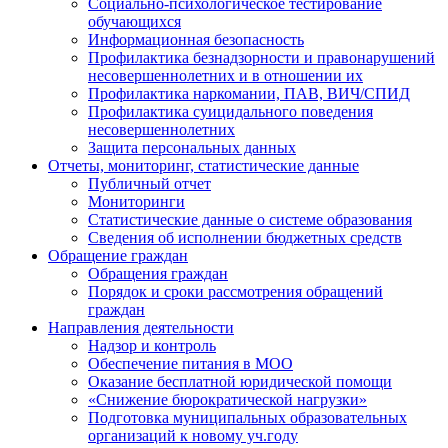
Социально-психологическое тестирование
обучающихся
Информационная безопасность
Профилактика безнадзорности и правонарушений
несовершеннолетних и в отношении их
Профилактика наркомании, ПАВ, ВИЧ/СПИД
Профилактика суицидального поведения
несовершеннолетних
Защита персональных данных
Отчеты, мониторинг, статистические данные
Публичный отчет
Мониторинги
Статистические данные о системе образования
Сведения об исполнении бюджетных средств
Обращение граждан
Обращения граждан
Порядок и сроки рассмотрения обращений
граждан
Направления деятельности
Надзор и контроль
Обеспечение питания в МОО
Оказание бесплатной юридической помощи
«Снижение бюрократической нагрузки»
Подготовка муниципальных образовательных
организаций к новому уч.году