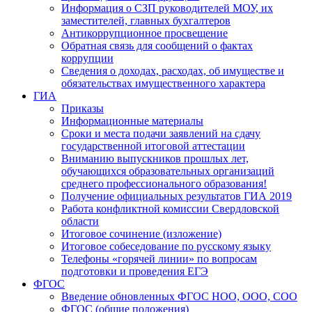
Информация о СЗП руководителей МОУ, их
заместителей, главных бухгалтеров
Антикоррупционное просвещение
Обратная связь для сообщений о фактах
коррупции
Сведения о доходах, расходах, об имуществе и
обязательствах имущественного характера
ГИА
Приказы
Информационные материалы
Сроки и места подачи заявлений на сдачу
государственной итоговой аттестации
Вниманию выпускников прошлых лет,
обучающихся образовательных организаций
среднего профессионального образования!
Получение официальных результатов ГИА 2019
Работа конфликтной комиссии Свердловской
области
Итоговое сочинение (изложение)
Итоговое собеседование по русскому языку
Телефоны «горячей линии» по вопросам
подготовки и проведения ЕГЭ
ФГОС
Введение обновленных ФГОС НОО, ООО, СОО
ФГОС (общие положения)