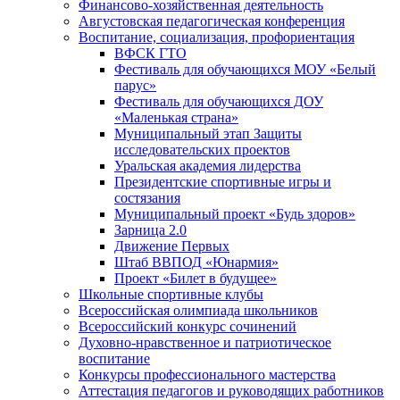
Финансово-хозяйственная деятельность
Августовская педагогическая конференция
Воспитание, социализация, профориентация
ВФСК ГТО
Фестиваль для обучающихся МОУ «Белый
парус»
Фестиваль для обучающихся ДОУ
«Маленькая страна»
Муниципальный этап Защиты
исследовательских проектов
Уральская академия лидерства
Президентские спортивные игры и
состязания
Муниципальный проект «Будь здоров»
Зарница 2.0
Движение Первых
Штаб ВВПОД «Юнармия»
Проект «Билет в будущее»
Школьные спортивные клубы
Всероссийская олимпиада школьников
Всероссийский конкурс сочинений
Духовно-нравственное и патриотическое
воспитание
Конкурсы профессионального мастерства
Аттестация педагогов и руководящих работников