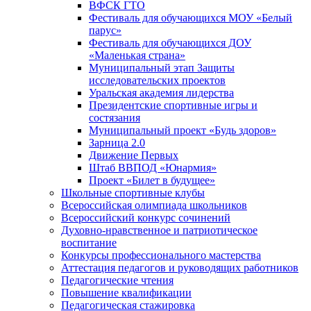
ВФСК ГТО
Фестиваль для обучающихся МОУ «Белый
парус»
Фестиваль для обучающихся ДОУ
«Маленькая страна»
Муниципальный этап Защиты
исследовательских проектов
Уральская академия лидерства
Президентские спортивные игры и
состязания
Муниципальный проект «Будь здоров»
Зарница 2.0
Движение Первых
Штаб ВВПОД «Юнармия»
Проект «Билет в будущее»
Школьные спортивные клубы
Всероссийская олимпиада школьников
Всероссийский конкурс сочинений
Духовно-нравственное и патриотическое
воспитание
Конкурсы профессионального мастерства
Аттестация педагогов и руководящих работников
Педагогические чтения
Повышение квалификации
Педагогическая стажировка