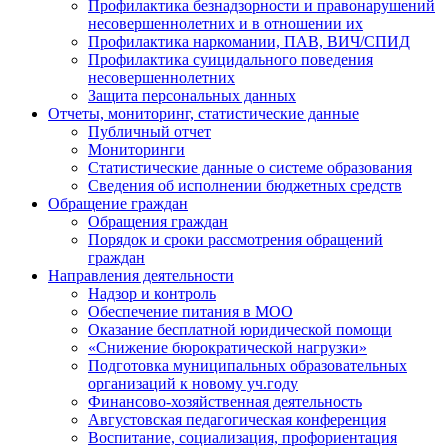
Профилактика безнадзорности и правонарушений
несовершеннолетних и в отношении их
Профилактика наркомании, ПАВ, ВИЧ/СПИД
Профилактика суицидального поведения
несовершеннолетних
Защита персональных данных
Отчеты, мониторинг, статистические данные
Публичный отчет
Мониторинги
Статистические данные о системе образования
Сведения об исполнении бюджетных средств
Обращение граждан
Обращения граждан
Порядок и сроки рассмотрения обращений
граждан
Направления деятельности
Надзор и контроль
Обеспечение питания в МОО
Оказание бесплатной юридической помощи
«Снижение бюрократической нагрузки»
Подготовка муниципальных образовательных
организаций к новому уч.году
Финансово-хозяйственная деятельность
Августовская педагогическая конференция
Воспитание, социализация, профориентация