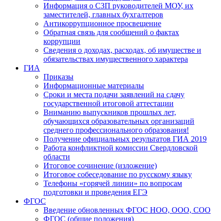
Информация о СЗП руководителей МОУ, их
заместителей, главных бухгалтеров
Антикоррупционное просвещение
Обратная связь для сообщений о фактах
коррупции
Сведения о доходах, расходах, об имуществе и
обязательствах имущественного характера
ГИА
Приказы
Информационные материалы
Сроки и места подачи заявлений на сдачу
государственной итоговой аттестации
Вниманию выпускников прошлых лет,
обучающихся образовательных организаций
среднего профессионального образования!
Получение официальных результатов ГИА 2019
Работа конфликтной комиссии Свердловской
области
Итоговое сочинение (изложение)
Итоговое собеседование по русскому языку
Телефоны «горячей линии» по вопросам
подготовки и проведения ЕГЭ
ФГОС
Введение обновленных ФГОС НОО, ООО, СОО
ФГОС (общие положения)