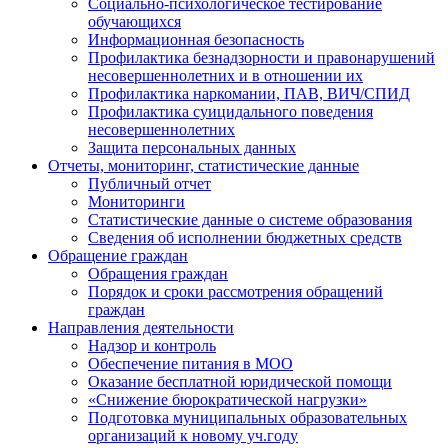
Социально-психологическое тестирование
обучающихся
Информационная безопасность
Профилактика безнадзорности и правонарушений
несовершеннолетних и в отношении их
Профилактика наркомании, ПАВ, ВИЧ/СПИД
Профилактика суицидального поведения
несовершеннолетних
Защита персональных данных
Отчеты, мониторинг, статистические данные
Публичный отчет
Мониторинги
Статистические данные о системе образования
Сведения об исполнении бюджетных средств
Обращение граждан
Обращения граждан
Порядок и сроки рассмотрения обращений
граждан
Направления деятельности
Надзор и контроль
Обеспечение питания в МОО
Оказание бесплатной юридической помощи
«Снижение бюрократической нагрузки»
Подготовка муниципальных образовательных
организаций к новому уч.году