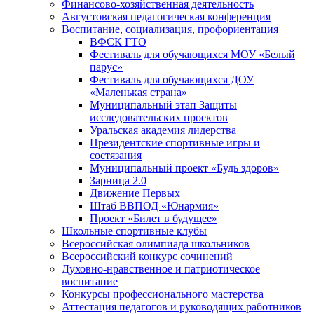
Финансово-хозяйственная деятельность
Августовская педагогическая конференция
Воспитание, социализация, профориентация
ВФСК ГТО
Фестиваль для обучающихся МОУ «Белый
парус»
Фестиваль для обучающихся ДОУ
«Маленькая страна»
Муниципальный этап Защиты
исследовательских проектов
Уральская академия лидерства
Президентские спортивные игры и
состязания
Муниципальный проект «Будь здоров»
Зарница 2.0
Движение Первых
Штаб ВВПОД «Юнармия»
Проект «Билет в будущее»
Школьные спортивные клубы
Всероссийская олимпиада школьников
Всероссийский конкурс сочинений
Духовно-нравственное и патриотическое
воспитание
Конкурсы профессионального мастерства
Аттестация педагогов и руководящих работников