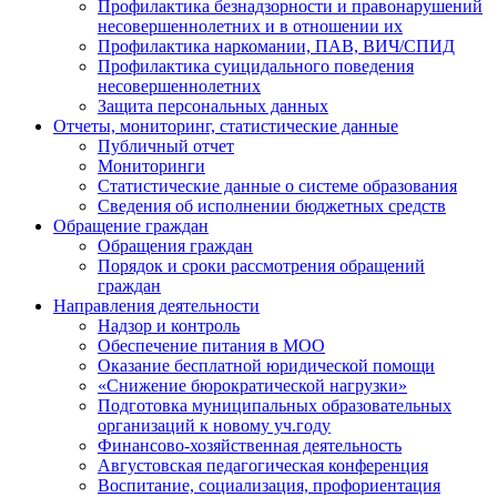
Профилактика безнадзорности и правонарушений
несовершеннолетних и в отношении их
Профилактика наркомании, ПАВ, ВИЧ/СПИД
Профилактика суицидального поведения
несовершеннолетних
Защита персональных данных
Отчеты, мониторинг, статистические данные
Публичный отчет
Мониторинги
Статистические данные о системе образования
Сведения об исполнении бюджетных средств
Обращение граждан
Обращения граждан
Порядок и сроки рассмотрения обращений
граждан
Направления деятельности
Надзор и контроль
Обеспечение питания в МОО
Оказание бесплатной юридической помощи
«Снижение бюрократической нагрузки»
Подготовка муниципальных образовательных
организаций к новому уч.году
Финансово-хозяйственная деятельность
Августовская педагогическая конференция
Воспитание, социализация, профориентация