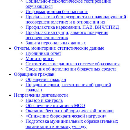
Социально-психологическое тестирование
обучающихся
Информационная безопасность
Профилактика безнадзорности и правонарушений
несовершеннолетних и в отношении их
Профилактика наркомании, ПАВ, ВИЧ/СПИД
Профилактика суицидального поведения
несовершеннолетних
Защита персональных данных
Отчеты, мониторинг, статистические данные
Публичный отчет
Мониторинги
Статистические данные о системе образования
Сведения об исполнении бюджетных средств
Обращение граждан
Обращения граждан
Порядок и сроки рассмотрения обращений
граждан
Направления деятельности
Надзор и контроль
Обеспечение питания в МОО
Оказание бесплатной юридической помощи
«Снижение бюрократической нагрузки»
Подготовка муниципальных образовательных
организаций к новому уч.году