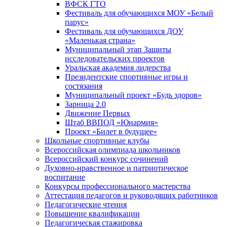
ВФСК ГТО
Фестиваль для обучающихся МОУ «Белый
парус»
Фестиваль для обучающихся ДОУ
«Маленькая страна»
Муниципальный этап Защиты
исследовательских проектов
Уральская академия лидерства
Президентские спортивные игры и
состязания
Муниципальный проект «Будь здоров»
Зарница 2.0
Движение Первых
Штаб ВВПОД «Юнармия»
Проект «Билет в будущее»
Школьные спортивные клубы
Всероссийская олимпиада школьников
Всероссийский конкурс сочинений
Духовно-нравственное и патриотическое
воспитание
Конкурсы профессионального мастерства
Аттестация педагогов и руководящих работников
Педагогические чтения
Повышение квалификации
Педагогическая стажировка