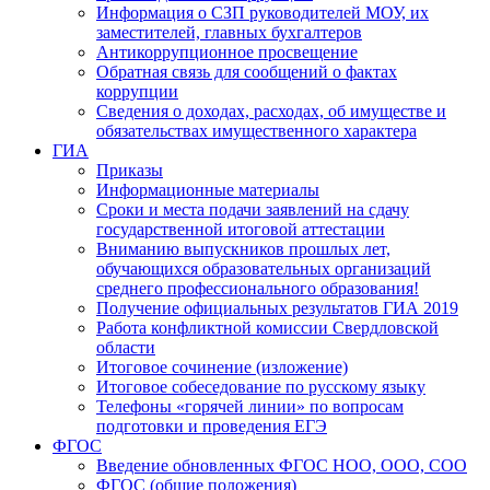
Информация о СЗП руководителей МОУ, их
заместителей, главных бухгалтеров
Антикоррупционное просвещение
Обратная связь для сообщений о фактах
коррупции
Сведения о доходах, расходах, об имуществе и
обязательствах имущественного характера
ГИА
Приказы
Информационные материалы
Сроки и места подачи заявлений на сдачу
государственной итоговой аттестации
Вниманию выпускников прошлых лет,
обучающихся образовательных организаций
среднего профессионального образования!
Получение официальных результатов ГИА 2019
Работа конфликтной комиссии Свердловской
области
Итоговое сочинение (изложение)
Итоговое собеседование по русскому языку
Телефоны «горячей линии» по вопросам
подготовки и проведения ЕГЭ
ФГОС
Введение обновленных ФГОС НОО, ООО, СОО
ФГОС (общие положения)