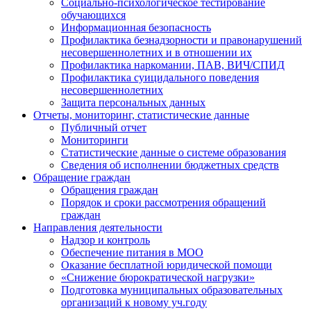
Социально-психологическое тестирование
обучающихся
Информационная безопасность
Профилактика безнадзорности и правонарушений
несовершеннолетних и в отношении их
Профилактика наркомании, ПАВ, ВИЧ/СПИД
Профилактика суицидального поведения
несовершеннолетних
Защита персональных данных
Отчеты, мониторинг, статистические данные
Публичный отчет
Мониторинги
Статистические данные о системе образования
Сведения об исполнении бюджетных средств
Обращение граждан
Обращения граждан
Порядок и сроки рассмотрения обращений
граждан
Направления деятельности
Надзор и контроль
Обеспечение питания в МОО
Оказание бесплатной юридической помощи
«Снижение бюрократической нагрузки»
Подготовка муниципальных образовательных
организаций к новому уч.году