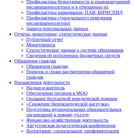
Профилактика безнадзорности и правонарушений
несовершеннолетних и в отношении их
Профилактика наркомании, ПАВ, ВИЧ/СПИД
Профилактика суицидального поведения
несовершеннолетних
Защита персональных данных
Отчеты, мониторинг, статистические данные
Публичный отчет
Мониторинги
Статистические данные о системе образования
Сведения об исполнении бюджетных средств
Обращение граждан
Обращения граждан
Порядок и сроки рассмотрения обращений
граждан
Направления деятельности
Надзор и контроль
Обеспечение питания в МОО
Оказание бесплатной юридической помощи
«Снижение бюрократической нагрузки»
Подготовка муниципальных образовательных
организаций к новому уч.году
Финансово-хозяйственная деятельность
Августовская педагогическая конференция
Воспитание, социализация, профориентация