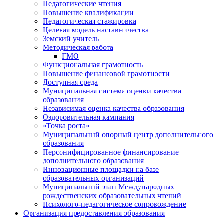
Педагогические чтения
Повышение квалификации
Педагогическая стажировка
Целевая модель наставничества
Земский учитель
Методическая работа
ГМО
Функциональная грамотность
Повышение финансовой грамотности
Доступная среда
Муниципальная система оценки качества
образования
Независимая оценка качества образования
Оздоровительная кампания
«Точка роста»
Муниципальный опорный центр дополнительного
образования
Персонифицированное финансирование
дополнительного образования
Инновационные площадки на базе
образовательных организаций
Муниципальный этап Международных
рождественских образовательных чтений
Психолого-педагогическое сопровождение
Организация предоставления образования