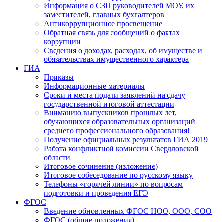
Информация о СЗП руководителей МОУ, их
заместителей, главных бухгалтеров
Антикоррупционное просвещение
Обратная связь для сообщений о фактах
коррупции
Сведения о доходах, расходах, об имуществе и
обязательствах имущественного характера
ГИА
Приказы
Информационные материалы
Сроки и места подачи заявлений на сдачу
государственной итоговой аттестации
Вниманию выпускников прошлых лет,
обучающихся образовательных организаций
среднего профессионального образования!
Получение официальных результатов ГИА 2019
Работа конфликтной комиссии Свердловской
области
Итоговое сочинение (изложение)
Итоговое собеседование по русскому языку
Телефоны «горячей линии» по вопросам
подготовки и проведения ЕГЭ
ФГОС
Введение обновленных ФГОС НОО, ООО, СОО
ФГОС (общие положения)