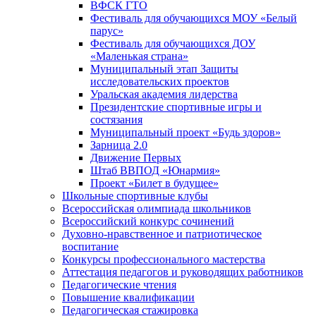
ВФСК ГТО
Фестиваль для обучающихся МОУ «Белый
парус»
Фестиваль для обучающихся ДОУ
«Маленькая страна»
Муниципальный этап Защиты
исследовательских проектов
Уральская академия лидерства
Президентские спортивные игры и
состязания
Муниципальный проект «Будь здоров»
Зарница 2.0
Движение Первых
Штаб ВВПОД «Юнармия»
Проект «Билет в будущее»
Школьные спортивные клубы
Всероссийская олимпиада школьников
Всероссийский конкурс сочинений
Духовно-нравственное и патриотическое
воспитание
Конкурсы профессионального мастерства
Аттестация педагогов и руководящих работников
Педагогические чтения
Повышение квалификации
Педагогическая стажировка