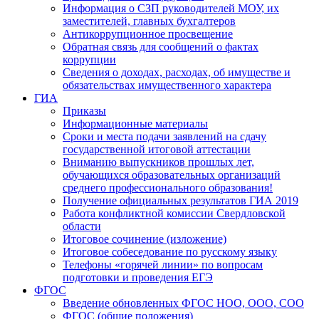
Информация о СЗП руководителей МОУ, их
заместителей, главных бухгалтеров
Антикоррупционное просвещение
Обратная связь для сообщений о фактах
коррупции
Сведения о доходах, расходах, об имуществе и
обязательствах имущественного характера
ГИА
Приказы
Информационные материалы
Сроки и места подачи заявлений на сдачу
государственной итоговой аттестации
Вниманию выпускников прошлых лет,
обучающихся образовательных организаций
среднего профессионального образования!
Получение официальных результатов ГИА 2019
Работа конфликтной комиссии Свердловской
области
Итоговое сочинение (изложение)
Итоговое собеседование по русскому языку
Телефоны «горячей линии» по вопросам
подготовки и проведения ЕГЭ
ФГОС
Введение обновленных ФГОС НОО, ООО, СОО
ФГОС (общие положения)