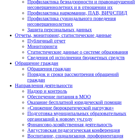
Профилактика безнадзорности и правонарушений
несовершеннолетних и в отношении их
Профилактика наркомании, ПАВ, ВИЧ/СПИД
Профилактика суицидального поведения
несовершеннолетних
Защита персональных данных
Отчеты, мониторинг, статистические данные
Публичный отчет
Мониторинги
Статистические данные о системе образования
Сведения об исполнении бюджетных средств
Обращение граждан
Обращения граждан
Порядок и сроки рассмотрения обращений
граждан
Направления деятельности
Надзор и контроль
Обеспечение питания в МОО
Оказание бесплатной юридической помощи
«Снижение бюрократической нагрузки»
Подготовка муниципальных образовательных
организаций к новому уч.году
Финансово-хозяйственная деятельность
Августовская педагогическая конференция
Воспитание, социализация, профориентация