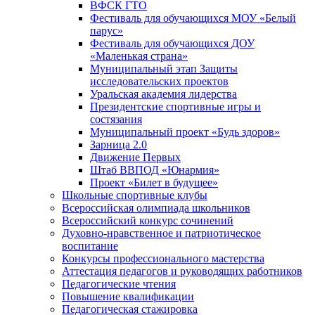
ВФСК ГТО
Фестиваль для обучающихся МОУ «Белый
парус»
Фестиваль для обучающихся ДОУ
«Маленькая страна»
Муниципальный этап Защиты
исследовательских проектов
Уральская академия лидерства
Президентские спортивные игры и
состязания
Муниципальный проект «Будь здоров»
Зарница 2.0
Движение Первых
Штаб ВВПОД «Юнармия»
Проект «Билет в будущее»
Школьные спортивные клубы
Всероссийская олимпиада школьников
Всероссийский конкурс сочинений
Духовно-нравственное и патриотическое
воспитание
Конкурсы профессионального мастерства
Аттестация педагогов и руководящих работников
Педагогические чтения
Повышение квалификации
Педагогическая стажировка