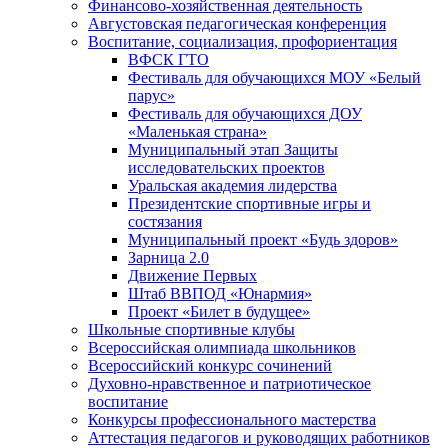
Финансово-хозяйственная деятельность
Августовская педагогическая конференция
Воспитание, социализация, профориентация
ВФСК ГТО
Фестиваль для обучающихся МОУ «Белый
парус»
Фестиваль для обучающихся ДОУ
«Маленькая страна»
Муниципальный этап Защиты
исследовательских проектов
Уральская академия лидерства
Президентские спортивные игры и
состязания
Муниципальный проект «Будь здоров»
Зарница 2.0
Движение Первых
Штаб ВВПОД «Юнармия»
Проект «Билет в будущее»
Школьные спортивные клубы
Всероссийская олимпиада школьников
Всероссийский конкурс сочинений
Духовно-нравственное и патриотическое
воспитание
Конкурсы профессионального мастерства
Аттестация педагогов и руководящих работников