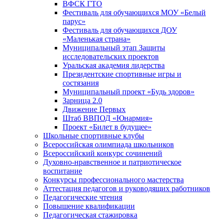
ВФСК ГТО
Фестиваль для обучающихся МОУ «Белый
парус»
Фестиваль для обучающихся ДОУ
«Маленькая страна»
Муниципальный этап Защиты
исследовательских проектов
Уральская академия лидерства
Президентские спортивные игры и
состязания
Муниципальный проект «Будь здоров»
Зарница 2.0
Движение Первых
Штаб ВВПОД «Юнармия»
Проект «Билет в будущее»
Школьные спортивные клубы
Всероссийская олимпиада школьников
Всероссийский конкурс сочинений
Духовно-нравственное и патриотическое
воспитание
Конкурсы профессионального мастерства
Аттестация педагогов и руководящих работников
Педагогические чтения
Повышение квалификации
Педагогическая стажировка