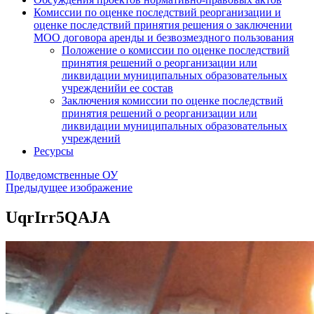
Комиссии по оценке последствий реорганизации и
оценке последствий принятия решения о заключении
МОО договора аренды и безвозмездного пользования
Положение о комиссии по оценке последствий
принятия решений о реорганизации или
ликвидации муниципальных образовательных
учрежденийи ее состав
Заключения комиссии по оценке последствий
принятия решений о реорганизации или
ликвидации муниципальных образовательных
учреждений
Ресурсы
Подведомственные ОУ
Предыдущее изображение
UqrIrr5QAJA