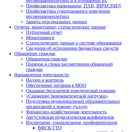
несовершеннолетних и в отношении их
Профилактика наркомании, ПАВ, ВИЧ/СПИД
Профилактика суицидального поведения
несовершеннолетних
Защита персональных данных
Отчеты, мониторинг, статистические данные
Публичный отчет
Мониторинги
Статистические данные о системе образования
Сведения об исполнении бюджетных средств
Обращение граждан
Обращения граждан
Порядок и сроки рассмотрения обращений
граждан
Направления деятельности
Надзор и контроль
Обеспечение питания в МОО
Оказание бесплатной юридической помощи
«Снижение бюрократической нагрузки»
Подготовка муниципальных образовательных
организаций к новому уч.году
Финансово-хозяйственная деятельность
Августовская педагогическая конференция
Воспитание, социализация, профориентация
ВФСК ГТО