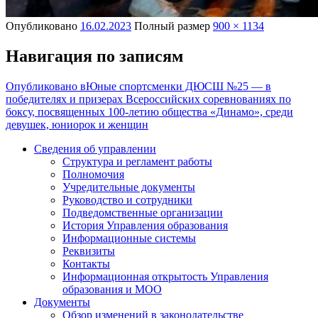
Опубликовано
16.02.2023
Полный размер
900 × 1134
Навигация по записям
Опубликовано в
Юные спортсменки ДЮСШ №25 — в
победителях и призерах Всероссийских соревнованиях по
боксу, посвященных 100-летию общества «Динамо», среди
девушек, юниорок и женщин
Сведения об управлении
Структура и регламент работы
Полномочия
Учредительные документы
Руководство и сотрудники
Подведомственные организации
История Управления образования
Информационные системы
Реквизиты
Контакты
Информационная открытость Управления
образования и МОО
Документы
Обзор изменений в законодательстве