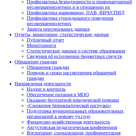
Профилактика безнадзорности и правонарушений
несовершеннолетних и в отношении их
Профилактика наркомании, ПАВ, ВИЧ/СПИД
Профилактика суицидального поведения
несовершеннолетних
Защита персональных данных
Отчеты, мониторинг, статистические данные
Публичный отчет
Мониторинги
Статистические данные о системе образования
Сведения об исполнении бюджетных средств
Обращение граждан
Обращения граждан
Порядок и сроки рассмотрения обращений
граждан
Направления деятельности
Надзор и контроль
Обеспечение питания в МОО
Оказание бесплатной юридической помощи
«Снижение бюрократической нагрузки»
Подготовка муниципальных образовательных
организаций к новому уч.году
Финансово-хозяйственная деятельность
Августовская педагогическая конференция
Воспитание, социализация, профориентация