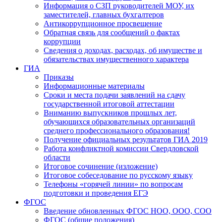
Информация о СЗП руководителей МОУ, их
заместителей, главных бухгалтеров
Антикоррупционное просвещение
Обратная связь для сообщений о фактах
коррупции
Сведения о доходах, расходах, об имуществе и
обязательствах имущественного характера
ГИА
Приказы
Информационные материалы
Сроки и места подачи заявлений на сдачу
государственной итоговой аттестации
Вниманию выпускников прошлых лет,
обучающихся образовательных организаций
среднего профессионального образования!
Получение официальных результатов ГИА 2019
Работа конфликтной комиссии Свердловской
области
Итоговое сочинение (изложение)
Итоговое собеседование по русскому языку
Телефоны «горячей линии» по вопросам
подготовки и проведения ЕГЭ
ФГОС
Введение обновленных ФГОС НОО, ООО, СОО
ФГОС (общие положения)