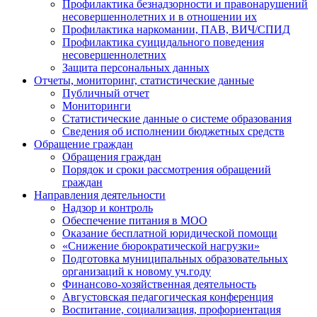
Профилактика безнадзорности и правонарушений
несовершеннолетних и в отношении их
Профилактика наркомании, ПАВ, ВИЧ/СПИД
Профилактика суицидального поведения
несовершеннолетних
Защита персональных данных
Отчеты, мониторинг, статистические данные
Публичный отчет
Мониторинги
Статистические данные о системе образования
Сведения об исполнении бюджетных средств
Обращение граждан
Обращения граждан
Порядок и сроки рассмотрения обращений
граждан
Направления деятельности
Надзор и контроль
Обеспечение питания в МОО
Оказание бесплатной юридической помощи
«Снижение бюрократической нагрузки»
Подготовка муниципальных образовательных
организаций к новому уч.году
Финансово-хозяйственная деятельность
Августовская педагогическая конференция
Воспитание, социализация, профориентация