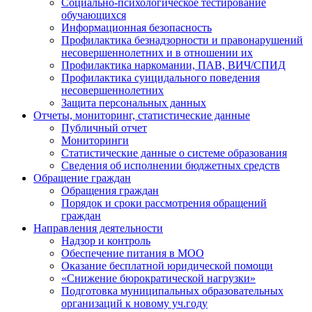
Социально-психологическое тестирование
обучающихся
Информационная безопасность
Профилактика безнадзорности и правонарушений
несовершеннолетних и в отношении их
Профилактика наркомании, ПАВ, ВИЧ/СПИД
Профилактика суицидального поведения
несовершеннолетних
Защита персональных данных
Отчеты, мониторинг, статистические данные
Публичный отчет
Мониторинги
Статистические данные о системе образования
Сведения об исполнении бюджетных средств
Обращение граждан
Обращения граждан
Порядок и сроки рассмотрения обращений
граждан
Направления деятельности
Надзор и контроль
Обеспечение питания в МОО
Оказание бесплатной юридической помощи
«Снижение бюрократической нагрузки»
Подготовка муниципальных образовательных
организаций к новому уч.году