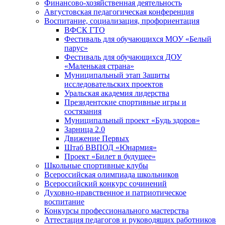
Финансово-хозяйственная деятельность
Августовская педагогическая конференция
Воспитание, социализация, профориентация
ВФСК ГТО
Фестиваль для обучающихся МОУ «Белый
парус»
Фестиваль для обучающихся ДОУ
«Маленькая страна»
Муниципальный этап Защиты
исследовательских проектов
Уральская академия лидерства
Президентские спортивные игры и
состязания
Муниципальный проект «Будь здоров»
Зарница 2.0
Движение Первых
Штаб ВВПОД «Юнармия»
Проект «Билет в будущее»
Школьные спортивные клубы
Всероссийская олимпиада школьников
Всероссийский конкурс сочинений
Духовно-нравственное и патриотическое
воспитание
Конкурсы профессионального мастерства
Аттестация педагогов и руководящих работников