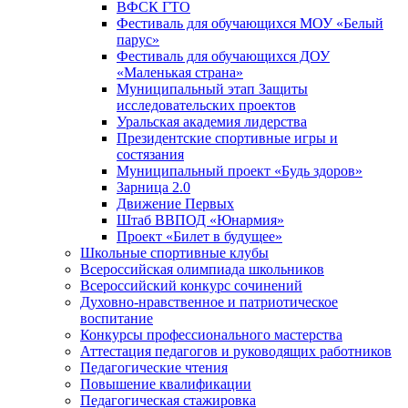
ВФСК ГТО
Фестиваль для обучающихся МОУ «Белый
парус»
Фестиваль для обучающихся ДОУ
«Маленькая страна»
Муниципальный этап Защиты
исследовательских проектов
Уральская академия лидерства
Президентские спортивные игры и
состязания
Муниципальный проект «Будь здоров»
Зарница 2.0
Движение Первых
Штаб ВВПОД «Юнармия»
Проект «Билет в будущее»
Школьные спортивные клубы
Всероссийская олимпиада школьников
Всероссийский конкурс сочинений
Духовно-нравственное и патриотическое
воспитание
Конкурсы профессионального мастерства
Аттестация педагогов и руководящих работников
Педагогические чтения
Повышение квалификации
Педагогическая стажировка