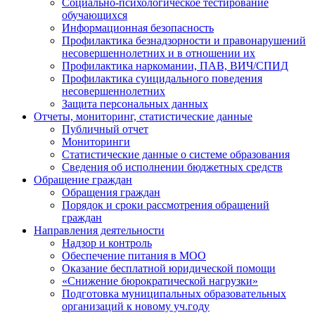
Социально-психологическое тестирование
обучающихся
Информационная безопасность
Профилактика безнадзорности и правонарушений
несовершеннолетних и в отношении их
Профилактика наркомании, ПАВ, ВИЧ/СПИД
Профилактика суицидального поведения
несовершеннолетних
Защита персональных данных
Отчеты, мониторинг, статистические данные
Публичный отчет
Мониторинги
Статистические данные о системе образования
Сведения об исполнении бюджетных средств
Обращение граждан
Обращения граждан
Порядок и сроки рассмотрения обращений
граждан
Направления деятельности
Надзор и контроль
Обеспечение питания в МОО
Оказание бесплатной юридической помощи
«Снижение бюрократической нагрузки»
Подготовка муниципальных образовательных
организаций к новому уч.году