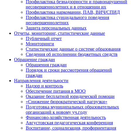
Профилактика безнадзорности и правонарушений
несовершеннолетних и в отношении их
Профилактика наркомании, ПАВ, ВИЧ/СПИД
Профилактика суицидального поведения
несовершеннолетних
Защита персональных данных
Отчеты, мониторинг, статистические данные
Публичный отчет
Мониторинги
Статистические данные о системе образования
Сведения об исполнении бюджетных средств
Обращение граждан
Обращения граждан
Порядок и сроки рассмотрения обращений
граждан
Направления деятельности
Надзор и контроль
Обеспечение питания в МОО
Оказание бесплатной юридической помощи
«Снижение бюрократической нагрузки»
Подготовка муниципальных образовательных
организаций к новому уч.году
Финансово-хозяйственная деятельность
Августовская педагогическая конференция
Воспитание, социализация, профориентация