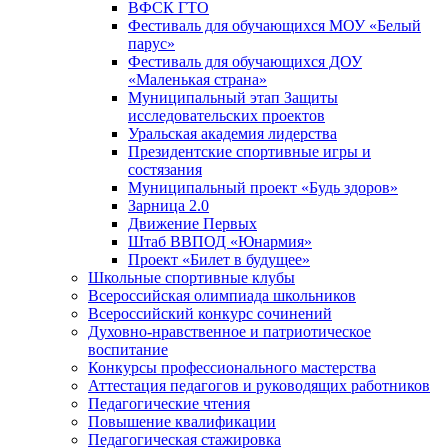
ВФСК ГТО
Фестиваль для обучающихся МОУ «Белый
парус»
Фестиваль для обучающихся ДОУ
«Маленькая страна»
Муниципальный этап Защиты
исследовательских проектов
Уральская академия лидерства
Президентские спортивные игры и
состязания
Муниципальный проект «Будь здоров»
Зарница 2.0
Движение Первых
Штаб ВВПОД «Юнармия»
Проект «Билет в будущее»
Школьные спортивные клубы
Всероссийская олимпиада школьников
Всероссийский конкурс сочинений
Духовно-нравственное и патриотическое
воспитание
Конкурсы профессионального мастерства
Аттестация педагогов и руководящих работников
Педагогические чтения
Повышение квалификации
Педагогическая стажировка