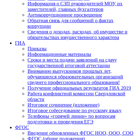
Информация о СЗП руководителей МОУ, их
заместителей, главных бухгалтеров
Антикоррупционное просвещение
Обратная связь для сообщений о фактах
коррупции
Сведения о доходах, расходах, об имуществе и
обязательствах имущественного характера
ГИА
Приказы
Информационные материалы
Сроки и места подачи заявлений на сдачу
государственной итоговой аттестации
Вниманию выпускников прошлых лет,
обучающихся образовательных организаций
среднего профессионального образования!
Получение официальных результатов ГИА 2019
Работа конфликтной комиссии Свердловской
области
Итоговое сочинение (изложение)
Итоговое собеседование по русскому языку
Телефоны «горячей линии» по вопросам
подготовки и проведения ЕГЭ
ФГОС
Введение обновленных ФГОС НОО, ООО, СОО
ФГОС (общие положения)