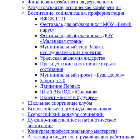
Финансово-хозяйственная деятельность
Августовская педагогическая конференция
Воспитание, социализация, профориентация
ВФСК ГТО
Фестиваль для обучающихся МОУ «Белый
парус»
Фестиваль для обучающихся ДОУ
«Маленькая страна»
Муниципальный этап Защиты
исследовательских проектов
Уральская академия лидерства
Президентские спортивные игры и
состязания
Муниципальный проект «Будь здоров»
Зарница 2.0
Движение Первых
Штаб ВВПОД «Юнармия»
Проект «Билет в будущее»
Школьные спортивные клубы
Всероссийская олимпиада школьников
Всероссийский конкурс сочинений
Духовно-нравственное и патриотическое
воспитание
Конкурсы профессионального мастерства
Аттестация педагогов и руководящих работников