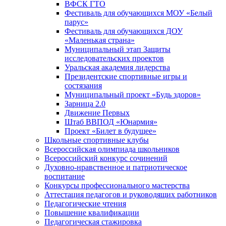
ВФСК ГТО
Фестиваль для обучающихся МОУ «Белый
парус»
Фестиваль для обучающихся ДОУ
«Маленькая страна»
Муниципальный этап Защиты
исследовательских проектов
Уральская академия лидерства
Президентские спортивные игры и
состязания
Муниципальный проект «Будь здоров»
Зарница 2.0
Движение Первых
Штаб ВВПОД «Юнармия»
Проект «Билет в будущее»
Школьные спортивные клубы
Всероссийская олимпиада школьников
Всероссийский конкурс сочинений
Духовно-нравственное и патриотическое
воспитание
Конкурсы профессионального мастерства
Аттестация педагогов и руководящих работников
Педагогические чтения
Повышение квалификации
Педагогическая стажировка