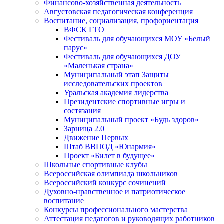
Финансово-хозяйственная деятельность
Августовская педагогическая конференция
Воспитание, социализация, профориентация
ВФСК ГТО
Фестиваль для обучающихся МОУ «Белый
парус»
Фестиваль для обучающихся ДОУ
«Маленькая страна»
Муниципальный этап Защиты
исследовательских проектов
Уральская академия лидерства
Президентские спортивные игры и
состязания
Муниципальный проект «Будь здоров»
Зарница 2.0
Движение Первых
Штаб ВВПОД «Юнармия»
Проект «Билет в будущее»
Школьные спортивные клубы
Всероссийская олимпиада школьников
Всероссийский конкурс сочинений
Духовно-нравственное и патриотическое
воспитание
Конкурсы профессионального мастерства
Аттестация педагогов и руководящих работников