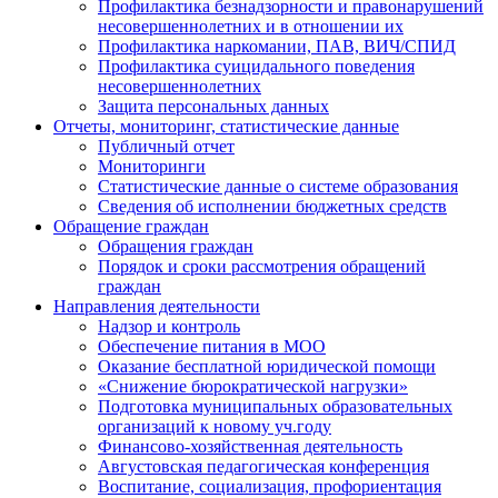
Профилактика безнадзорности и правонарушений
несовершеннолетних и в отношении их
Профилактика наркомании, ПАВ, ВИЧ/СПИД
Профилактика суицидального поведения
несовершеннолетних
Защита персональных данных
Отчеты, мониторинг, статистические данные
Публичный отчет
Мониторинги
Статистические данные о системе образования
Сведения об исполнении бюджетных средств
Обращение граждан
Обращения граждан
Порядок и сроки рассмотрения обращений
граждан
Направления деятельности
Надзор и контроль
Обеспечение питания в МОО
Оказание бесплатной юридической помощи
«Снижение бюрократической нагрузки»
Подготовка муниципальных образовательных
организаций к новому уч.году
Финансово-хозяйственная деятельность
Августовская педагогическая конференция
Воспитание, социализация, профориентация