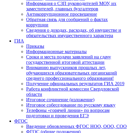
Информация о СЗП руководителей МОУ, их
заместителей, главных бухгалтеров
Антикоррупционное просвещение
Обратная связь для сообщений о фактах
коррупции
Сведения о доходах, расходах, об имуществе и
обязательствах имущественного характера
ГИА
Приказы
Информационные материалы
Сроки и места подачи заявлений на сдачу
государственной итоговой аттестации
Вниманию выпускников прошлых лет,
обучающихся образовательных организаций
среднего профессионального образования!
Получение официальных результатов ГИА 2019
Работа конфликтной комиссии Свердловской
области
Итоговое сочинение (изложение)
Итоговое собеседование по русскому языку
Телефоны «горячей линии» по вопросам
подготовки и проведения ЕГЭ
ФГОС
Введение обновленных ФГОС НОО, ООО, СОО
ФГОС (общие положения)