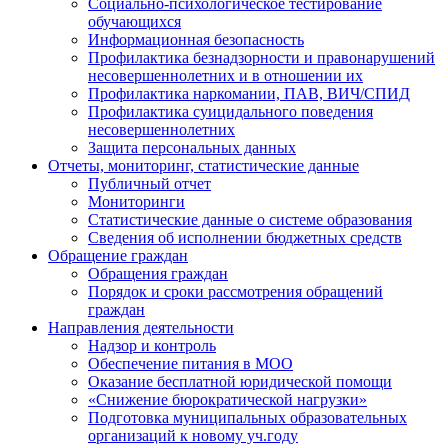
Социально-психологическое тестирование
обучающихся
Информационная безопасность
Профилактика безнадзорности и правонарушений
несовершеннолетних и в отношении их
Профилактика наркомании, ПАВ, ВИЧ/СПИД
Профилактика суицидального поведения
несовершеннолетних
Защита персональных данных
Отчеты, мониторинг, статистические данные
Публичный отчет
Мониторинги
Статистические данные о системе образования
Сведения об исполнении бюджетных средств
Обращение граждан
Обращения граждан
Порядок и сроки рассмотрения обращений
граждан
Направления деятельности
Надзор и контроль
Обеспечение питания в МОО
Оказание бесплатной юридической помощи
«Снижение бюрократической нагрузки»
Подготовка муниципальных образовательных
организаций к новому уч.году