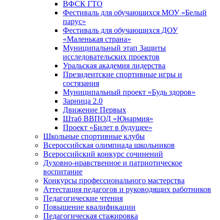
ВФСК ГТО
Фестиваль для обучающихся МОУ «Белый
парус»
Фестиваль для обучающихся ДОУ
«Маленькая страна»
Муниципальный этап Защиты
исследовательских проектов
Уральская академия лидерства
Президентские спортивные игры и
состязания
Муниципальный проект «Будь здоров»
Зарница 2.0
Движение Первых
Штаб ВВПОД «Юнармия»
Проект «Билет в будущее»
Школьные спортивные клубы
Всероссийская олимпиада школьников
Всероссийский конкурс сочинений
Духовно-нравственное и патриотическое
воспитание
Конкурсы профессионального мастерства
Аттестация педагогов и руководящих работников
Педагогические чтения
Повышение квалификации
Педагогическая стажировка