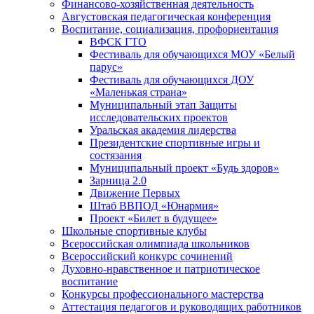
Финансово-хозяйственная деятельность
Августовская педагогическая конференция
Воспитание, социализация, профориентация
ВФСК ГТО
Фестиваль для обучающихся МОУ «Белый
парус»
Фестиваль для обучающихся ДОУ
«Маленькая страна»
Муниципальный этап Защиты
исследовательских проектов
Уральская академия лидерства
Президентские спортивные игры и
состязания
Муниципальный проект «Будь здоров»
Зарница 2.0
Движение Первых
Штаб ВВПОД «Юнармия»
Проект «Билет в будущее»
Школьные спортивные клубы
Всероссийская олимпиада школьников
Всероссийский конкурс сочинений
Духовно-нравственное и патриотическое
воспитание
Конкурсы профессионального мастерства
Аттестация педагогов и руководящих работников