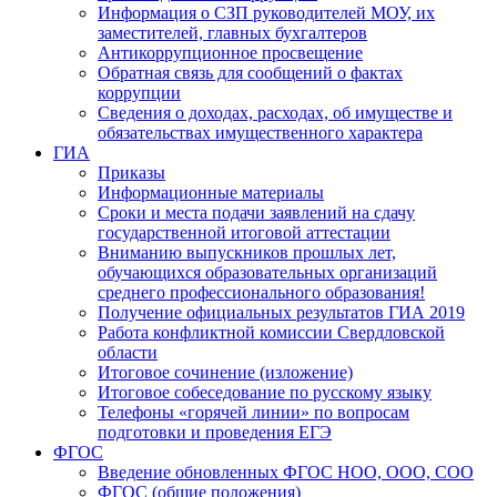
Информация о СЗП руководителей МОУ, их
заместителей, главных бухгалтеров
Антикоррупционное просвещение
Обратная связь для сообщений о фактах
коррупции
Сведения о доходах, расходах, об имуществе и
обязательствах имущественного характера
ГИА
Приказы
Информационные материалы
Сроки и места подачи заявлений на сдачу
государственной итоговой аттестации
Вниманию выпускников прошлых лет,
обучающихся образовательных организаций
среднего профессионального образования!
Получение официальных результатов ГИА 2019
Работа конфликтной комиссии Свердловской
области
Итоговое сочинение (изложение)
Итоговое собеседование по русскому языку
Телефоны «горячей линии» по вопросам
подготовки и проведения ЕГЭ
ФГОС
Введение обновленных ФГОС НОО, ООО, СОО
ФГОС (общие положения)