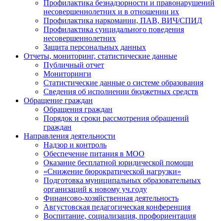
Профилактика безнадзорности и правонарушений
несовершеннолетних и в отношении их
Профилактика наркомании, ПАВ, ВИЧ/СПИД
Профилактика суицидального поведения
несовершеннолетних
Защита персональных данных
Отчеты, мониторинг, статистические данные
Публичный отчет
Мониторинги
Статистические данные о системе образования
Сведения об исполнении бюджетных средств
Обращение граждан
Обращения граждан
Порядок и сроки рассмотрения обращений
граждан
Направления деятельности
Надзор и контроль
Обеспечение питания в МОО
Оказание бесплатной юридической помощи
«Снижение бюрократической нагрузки»
Подготовка муниципальных образовательных
организаций к новому уч.году
Финансово-хозяйственная деятельность
Августовская педагогическая конференция
Воспитание, социализация, профориентация