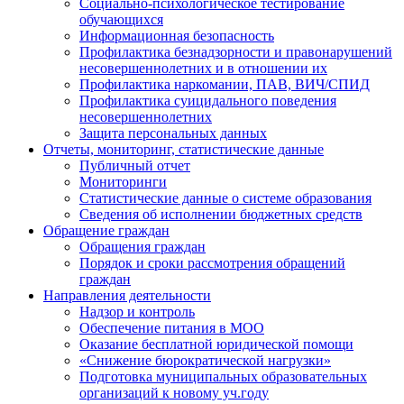
Социально-психологическое тестирование
обучающихся
Информационная безопасность
Профилактика безнадзорности и правонарушений
несовершеннолетних и в отношении их
Профилактика наркомании, ПАВ, ВИЧ/СПИД
Профилактика суицидального поведения
несовершеннолетних
Защита персональных данных
Отчеты, мониторинг, статистические данные
Публичный отчет
Мониторинги
Статистические данные о системе образования
Сведения об исполнении бюджетных средств
Обращение граждан
Обращения граждан
Порядок и сроки рассмотрения обращений
граждан
Направления деятельности
Надзор и контроль
Обеспечение питания в МОО
Оказание бесплатной юридической помощи
«Снижение бюрократической нагрузки»
Подготовка муниципальных образовательных
организаций к новому уч.году