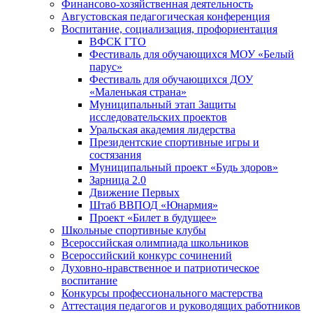
Финансово-хозяйственная деятельность
Августовская педагогическая конференция
Воспитание, социализация, профориентация
ВФСК ГТО
Фестиваль для обучающихся МОУ «Белый
парус»
Фестиваль для обучающихся ДОУ
«Маленькая страна»
Муниципальный этап Защиты
исследовательских проектов
Уральская академия лидерства
Президентские спортивные игры и
состязания
Муниципальный проект «Будь здоров»
Зарница 2.0
Движение Первых
Штаб ВВПОД «Юнармия»
Проект «Билет в будущее»
Школьные спортивные клубы
Всероссийская олимпиада школьников
Всероссийский конкурс сочинений
Духовно-нравственное и патриотическое
воспитание
Конкурсы профессионального мастерства
Аттестация педагогов и руководящих работников