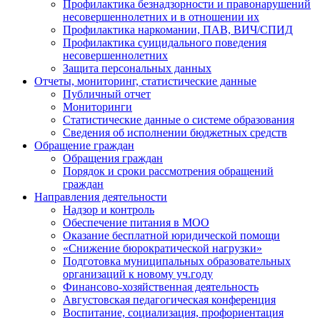
Профилактика безнадзорности и правонарушений
несовершеннолетних и в отношении их
Профилактика наркомании, ПАВ, ВИЧ/СПИД
Профилактика суицидального поведения
несовершеннолетних
Защита персональных данных
Отчеты, мониторинг, статистические данные
Публичный отчет
Мониторинги
Статистические данные о системе образования
Сведения об исполнении бюджетных средств
Обращение граждан
Обращения граждан
Порядок и сроки рассмотрения обращений
граждан
Направления деятельности
Надзор и контроль
Обеспечение питания в МОО
Оказание бесплатной юридической помощи
«Снижение бюрократической нагрузки»
Подготовка муниципальных образовательных
организаций к новому уч.году
Финансово-хозяйственная деятельность
Августовская педагогическая конференция
Воспитание, социализация, профориентация