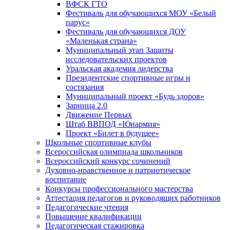
ВФСК ГТО
Фестиваль для обучающихся МОУ «Белый
парус»
Фестиваль для обучающихся ДОУ
«Маленькая страна»
Муниципальный этап Защиты
исследовательских проектов
Уральская академия лидерства
Президентские спортивные игры и
состязания
Муниципальный проект «Будь здоров»
Зарница 2.0
Движение Первых
Штаб ВВПОД «Юнармия»
Проект «Билет в будущее»
Школьные спортивные клубы
Всероссийская олимпиада школьников
Всероссийский конкурс сочинений
Духовно-нравственное и патриотическое
воспитание
Конкурсы профессионального мастерства
Аттестация педагогов и руководящих работников
Педагогические чтения
Повышение квалификации
Педагогическая стажировка