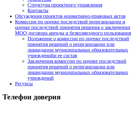
Структура проектного управления
Контакты
Обсуждения проектов нормативно-правовых актов
Комиссии по оценке последствий реорганизации и
оценке последствий принятия решения о заключении
МОО договора аренды и безвозмездного пользования
Положение о комиссии по оценке последствий
принятия решений о реорганизации или
ликвидации муниципальных образовательных
учрежденийи ее состав
Заключения комиссии по оценке последствий
принятия решений о реорганизации или
ликвидации муниципальных образовательных
учреждений
Ресурсы
Телефон доверия