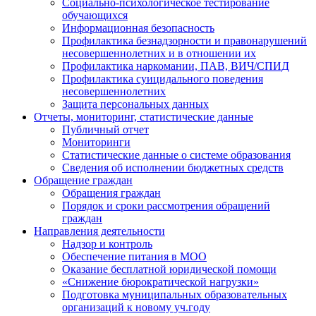
Социально-психологическое тестирование
обучающихся
Информационная безопасность
Профилактика безнадзорности и правонарушений
несовершеннолетних и в отношении их
Профилактика наркомании, ПАВ, ВИЧ/СПИД
Профилактика суицидального поведения
несовершеннолетних
Защита персональных данных
Отчеты, мониторинг, статистические данные
Публичный отчет
Мониторинги
Статистические данные о системе образования
Сведения об исполнении бюджетных средств
Обращение граждан
Обращения граждан
Порядок и сроки рассмотрения обращений
граждан
Направления деятельности
Надзор и контроль
Обеспечение питания в МОО
Оказание бесплатной юридической помощи
«Снижение бюрократической нагрузки»
Подготовка муниципальных образовательных
организаций к новому уч.году