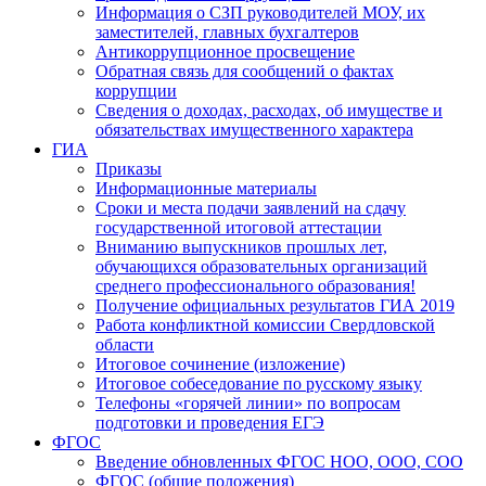
Информация о СЗП руководителей МОУ, их
заместителей, главных бухгалтеров
Антикоррупционное просвещение
Обратная связь для сообщений о фактах
коррупции
Сведения о доходах, расходах, об имуществе и
обязательствах имущественного характера
ГИА
Приказы
Информационные материалы
Сроки и места подачи заявлений на сдачу
государственной итоговой аттестации
Вниманию выпускников прошлых лет,
обучающихся образовательных организаций
среднего профессионального образования!
Получение официальных результатов ГИА 2019
Работа конфликтной комиссии Свердловской
области
Итоговое сочинение (изложение)
Итоговое собеседование по русскому языку
Телефоны «горячей линии» по вопросам
подготовки и проведения ЕГЭ
ФГОС
Введение обновленных ФГОС НОО, ООО, СОО
ФГОС (общие положения)