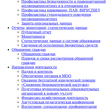
Профилактика безнадзорности и правонарушений
несовершеннолетних и в отношении их
Профилактика наркомании, ПАВ, ВИЧ/СПИД
Профилактика суицидального поведения
несовершеннолетних
Защита персональных данных
Отчеты, мониторинг, статистические данные
Публичный отчет
Мониторинги
Статистические данные о системе образования
Сведения об исполнении бюджетных средств
Обращение граждан
Обращения граждан
Порядок и сроки рассмотрения обращений
граждан
Направления деятельности
Надзор и контроль
Обеспечение питания в МОО
Оказание бесплатной юридической помощи
«Снижение бюрократической нагрузки»
Подготовка муниципальных образовательных
организаций к новому уч.году
Финансово-хозяйственная деятельность
Августовская педагогическая конференция
Воспитание, социализация, профориентация