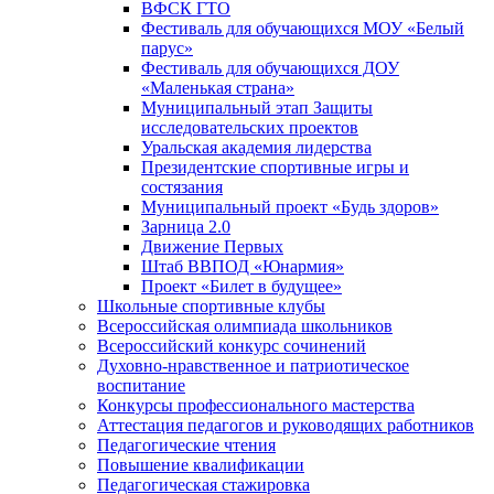
ВФСК ГТО
Фестиваль для обучающихся МОУ «Белый
парус»
Фестиваль для обучающихся ДОУ
«Маленькая страна»
Муниципальный этап Защиты
исследовательских проектов
Уральская академия лидерства
Президентские спортивные игры и
состязания
Муниципальный проект «Будь здоров»
Зарница 2.0
Движение Первых
Штаб ВВПОД «Юнармия»
Проект «Билет в будущее»
Школьные спортивные клубы
Всероссийская олимпиада школьников
Всероссийский конкурс сочинений
Духовно-нравственное и патриотическое
воспитание
Конкурсы профессионального мастерства
Аттестация педагогов и руководящих работников
Педагогические чтения
Повышение квалификации
Педагогическая стажировка