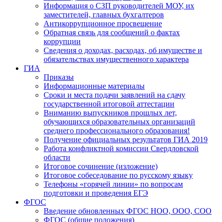
Информация о СЗП руководителей МОУ, их
заместителей, главных бухгалтеров
Антикоррупционное просвещение
Обратная связь для сообщений о фактах
коррупции
Сведения о доходах, расходах, об имуществе и
обязательствах имущественного характера
ГИА
Приказы
Информационные материалы
Сроки и места подачи заявлений на сдачу
государственной итоговой аттестации
Вниманию выпускников прошлых лет,
обучающихся образовательных организаций
среднего профессионального образования!
Получение официальных результатов ГИА 2019
Работа конфликтной комиссии Свердловской
области
Итоговое сочинение (изложение)
Итоговое собеседование по русскому языку
Телефоны «горячей линии» по вопросам
подготовки и проведения ЕГЭ
ФГОС
Введение обновленных ФГОС НОО, ООО, СОО
ФГОС (общие положения)