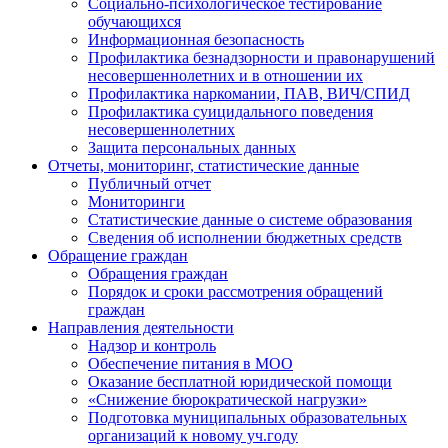
Социально-психологическое тестирование
обучающихся
Информационная безопасность
Профилактика безнадзорности и правонарушений
несовершеннолетних и в отношении их
Профилактика наркомании, ПАВ, ВИЧ/СПИД
Профилактика суицидального поведения
несовершеннолетних
Защита персональных данных
Отчеты, мониторинг, статистические данные
Публичный отчет
Мониторинги
Статистические данные о системе образования
Сведения об исполнении бюджетных средств
Обращение граждан
Обращения граждан
Порядок и сроки рассмотрения обращений
граждан
Направления деятельности
Надзор и контроль
Обеспечение питания в МОО
Оказание бесплатной юридической помощи
«Снижение бюрократической нагрузки»
Подготовка муниципальных образовательных
организаций к новому уч.году