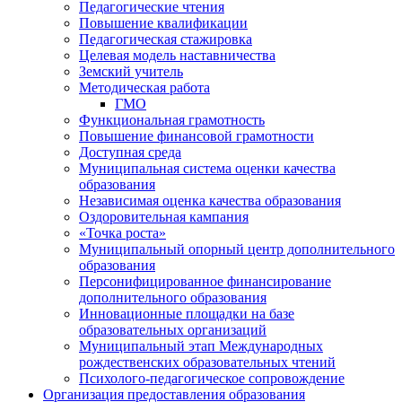
Педагогические чтения
Повышение квалификации
Педагогическая стажировка
Целевая модель наставничества
Земский учитель
Методическая работа
ГМО
Функциональная грамотность
Повышение финансовой грамотности
Доступная среда
Муниципальная система оценки качества
образования
Независимая оценка качества образования
Оздоровительная кампания
«Точка роста»
Муниципальный опорный центр дополнительного
образования
Персонифицированное финансирование
дополнительного образования
Инновационные площадки на базе
образовательных организаций
Муниципальный этап Международных
рождественских образовательных чтений
Психолого-педагогическое сопровождение
Организация предоставления образования