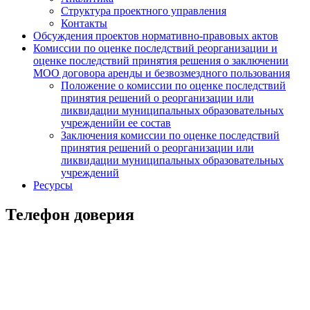
Структура проектного управления
Контакты
Обсуждения проектов нормативно-правовых актов
Комиссии по оценке последствий реорганизации и
оценке последствий принятия решения о заключении
МОО договора аренды и безвозмездного пользования
Положение о комиссии по оценке последствий
принятия решений о реорганизации или
ликвидации муниципальных образовательных
учрежденийи ее состав
Заключения комиссии по оценке последствий
принятия решений о реорганизации или
ликвидации муниципальных образовательных
учреждений
Ресурсы
Телефон доверия