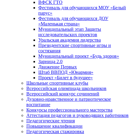
ВФСК ГТО
Фестиваль для обучающихся МОУ «Белый
парус»
Фестиваль для обучающихся ДОУ
«Маленькая страна»
Муниципальный этап Защиты
исследовательских проектов
Уральская академия лидерства
Президентские спортивные игры и
состязания
Муниципальный проект «Будь здоров»
Зарница 2.0
Движение Первых
Штаб ВВПОД «Юнармия»
Проект «Билет в будущее»
Школьные спортивные клубы
Всероссийская олимпиада школьников
Всероссийский конкурс сочинений
Духовно-нравственное и патриотическое
воспитание
Конкурсы профессионального мастерства
Аттестация педагогов и руководящих работников
Педагогические чтения
Повышение квалификации
Педагогическая стажировка