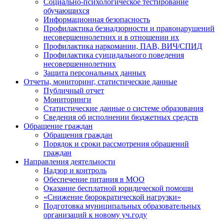
Социально-психологическое тестирование
обучающихся
Информационная безопасность
Профилактика безнадзорности и правонарушений
несовершеннолетних и в отношении их
Профилактика наркомании, ПАВ, ВИЧ/СПИД
Профилактика суицидального поведения
несовершеннолетних
Защита персональных данных
Отчеты, мониторинг, статистические данные
Публичный отчет
Мониторинги
Статистические данные о системе образования
Сведения об исполнении бюджетных средств
Обращение граждан
Обращения граждан
Порядок и сроки рассмотрения обращений
граждан
Направления деятельности
Надзор и контроль
Обеспечение питания в МОО
Оказание бесплатной юридической помощи
«Снижение бюрократической нагрузки»
Подготовка муниципальных образовательных
организаций к новому уч.году