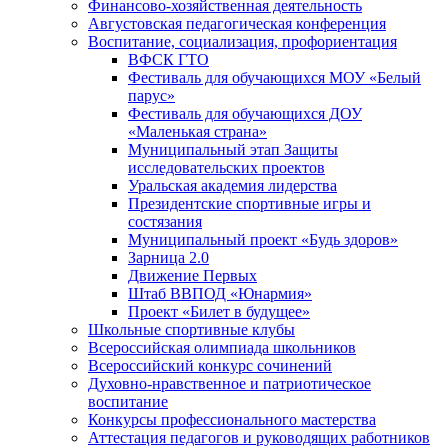
Финансово-хозяйственная деятельность
Августовская педагогическая конференция
Воспитание, социализация, профориентация
ВФСК ГТО
Фестиваль для обучающихся МОУ «Белый
парус»
Фестиваль для обучающихся ДОУ
«Маленькая страна»
Муниципальный этап Защиты
исследовательских проектов
Уральская академия лидерства
Президентские спортивные игры и
состязания
Муниципальный проект «Будь здоров»
Зарница 2.0
Движение Первых
Штаб ВВПОД «Юнармия»
Проект «Билет в будущее»
Школьные спортивные клубы
Всероссийская олимпиада школьников
Всероссийский конкурс сочинений
Духовно-нравственное и патриотическое
воспитание
Конкурсы профессионального мастерства
Аттестация педагогов и руководящих работников