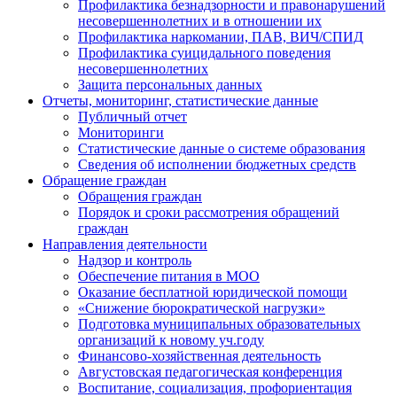
Профилактика безнадзорности и правонарушений
несовершеннолетних и в отношении их
Профилактика наркомании, ПАВ, ВИЧ/СПИД
Профилактика суицидального поведения
несовершеннолетних
Защита персональных данных
Отчеты, мониторинг, статистические данные
Публичный отчет
Мониторинги
Статистические данные о системе образования
Сведения об исполнении бюджетных средств
Обращение граждан
Обращения граждан
Порядок и сроки рассмотрения обращений
граждан
Направления деятельности
Надзор и контроль
Обеспечение питания в МОО
Оказание бесплатной юридической помощи
«Снижение бюрократической нагрузки»
Подготовка муниципальных образовательных
организаций к новому уч.году
Финансово-хозяйственная деятельность
Августовская педагогическая конференция
Воспитание, социализация, профориентация