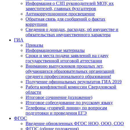
Информация о СЗП руководителей МОУ, их
заместителей, главных бухгалтеров
Антикоррупционное просвещение
Обратная связь для сообщений о фактах
коррупции
Сведения о доходах, расходах, об имуществе и
обязательствах имущественного характера
ГИА
Приказы
Информационные материалы
Сроки и места подачи заявлений на сдачу
государственной итоговой аттестации
Вниманию выпускников прошлых лет,
обучающихся образовательных организаций
среднего профессионального образования!
Получение официальных результатов ГИА 2019
Работа конфликтной комиссии Свердловской
области
Итоговое сочинение (изложение)
Итоговое собеседование по русскому языку
Телефоны «горячей линии» по вопросам
подготовки и проведения ЕГЭ
ФГОС
Введение обновленных ФГОС НОО, ООО, СОО
ФГОС (общие положения)