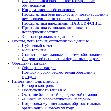
Социально-психологическое тестирование
обучающихся
Информационная безопасность
Профилактика безнадзорности и правонарушений
несовершеннолетних и в отношении их
Профилактика наркомании, ПАВ, ВИЧ/СПИД
Профилактика суицидального поведения
несовершеннолетних
Защита персональных данных
Отчеты, мониторинг, статистические данные
Публичный отчет
Мониторинги
Статистические данные о системе образования
Сведения об исполнении бюджетных средств
Обращение граждан
Обращения граждан
Порядок и сроки рассмотрения обращений
граждан
Направления деятельности
Надзор и контроль
Обеспечение питания в МОО
Оказание бесплатной юридической помощи
«Снижение бюрократической нагрузки»
Подготовка муниципальных образовательных
организаций к новому уч.году