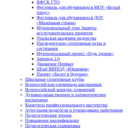
ВФСК ГТО
Фестиваль для обучающихся МОУ «Белый
парус»
Фестиваль для обучающихся ДОУ
«Маленькая страна»
Муниципальный этап Защиты
исследовательских проектов
Уральская академия лидерства
Президентские спортивные игры и
состязания
Муниципальный проект «Будь здоров»
Зарница 2.0
Движение Первых
Штаб ВВПОД «Юнармия»
Проект «Билет в будущее»
Школьные спортивные клубы
Всероссийская олимпиада школьников
Всероссийский конкурс сочинений
Духовно-нравственное и патриотическое
воспитание
Конкурсы профессионального мастерства
Аттестация педагогов и руководящих работников
Педагогические чтения
Повышение квалификации
Педагогическая стажировка