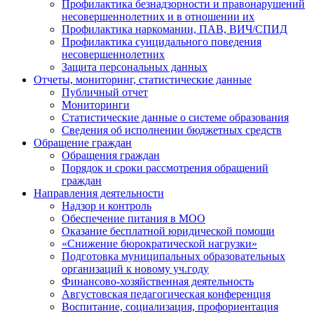
Профилактика безнадзорности и правонарушений
несовершеннолетних и в отношении их
Профилактика наркомании, ПАВ, ВИЧ/СПИД
Профилактика суицидального поведения
несовершеннолетних
Защита персональных данных
Отчеты, мониторинг, статистические данные
Публичный отчет
Мониторинги
Статистические данные о системе образования
Сведения об исполнении бюджетных средств
Обращение граждан
Обращения граждан
Порядок и сроки рассмотрения обращений
граждан
Направления деятельности
Надзор и контроль
Обеспечение питания в МОО
Оказание бесплатной юридической помощи
«Снижение бюрократической нагрузки»
Подготовка муниципальных образовательных
организаций к новому уч.году
Финансово-хозяйственная деятельность
Августовская педагогическая конференция
Воспитание, социализация, профориентация