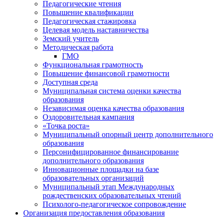
Педагогические чтения
Повышение квалификации
Педагогическая стажировка
Целевая модель наставничества
Земский учитель
Методическая работа
ГМО
Функциональная грамотность
Повышение финансовой грамотности
Доступная среда
Муниципальная система оценки качества
образования
Независимая оценка качества образования
Оздоровительная кампания
«Точка роста»
Муниципальный опорный центр дополнительного
образования
Персонифицированное финансирование
дополнительного образования
Инновационные площадки на базе
образовательных организаций
Муниципальный этап Международных
рождественских образовательных чтений
Психолого-педагогическое сопровождение
Организация предоставления образования