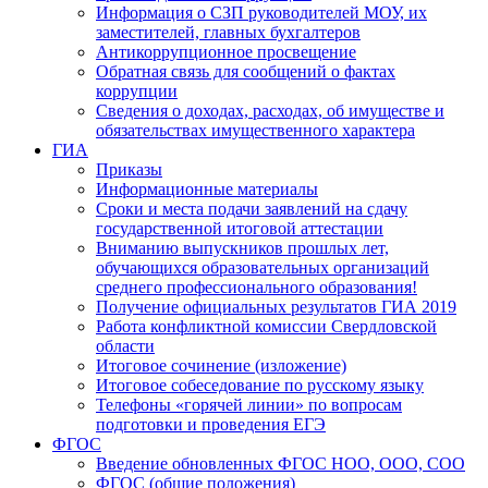
Информация о СЗП руководителей МОУ, их
заместителей, главных бухгалтеров
Антикоррупционное просвещение
Обратная связь для сообщений о фактах
коррупции
Сведения о доходах, расходах, об имуществе и
обязательствах имущественного характера
ГИА
Приказы
Информационные материалы
Сроки и места подачи заявлений на сдачу
государственной итоговой аттестации
Вниманию выпускников прошлых лет,
обучающихся образовательных организаций
среднего профессионального образования!
Получение официальных результатов ГИА 2019
Работа конфликтной комиссии Свердловской
области
Итоговое сочинение (изложение)
Итоговое собеседование по русскому языку
Телефоны «горячей линии» по вопросам
подготовки и проведения ЕГЭ
ФГОС
Введение обновленных ФГОС НОО, ООО, СОО
ФГОС (общие положения)