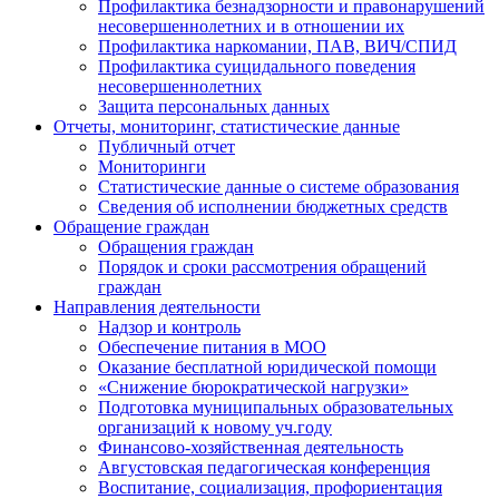
Профилактика безнадзорности и правонарушений
несовершеннолетних и в отношении их
Профилактика наркомании, ПАВ, ВИЧ/СПИД
Профилактика суицидального поведения
несовершеннолетних
Защита персональных данных
Отчеты, мониторинг, статистические данные
Публичный отчет
Мониторинги
Статистические данные о системе образования
Сведения об исполнении бюджетных средств
Обращение граждан
Обращения граждан
Порядок и сроки рассмотрения обращений
граждан
Направления деятельности
Надзор и контроль
Обеспечение питания в МОО
Оказание бесплатной юридической помощи
«Снижение бюрократической нагрузки»
Подготовка муниципальных образовательных
организаций к новому уч.году
Финансово-хозяйственная деятельность
Августовская педагогическая конференция
Воспитание, социализация, профориентация