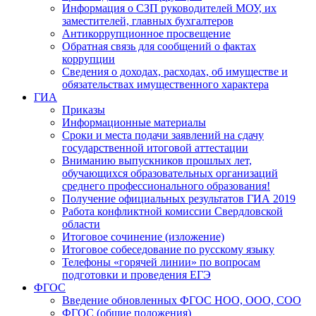
Информация о СЗП руководителей МОУ, их
заместителей, главных бухгалтеров
Антикоррупционное просвещение
Обратная связь для сообщений о фактах
коррупции
Сведения о доходах, расходах, об имуществе и
обязательствах имущественного характера
ГИА
Приказы
Информационные материалы
Сроки и места подачи заявлений на сдачу
государственной итоговой аттестации
Вниманию выпускников прошлых лет,
обучающихся образовательных организаций
среднего профессионального образования!
Получение официальных результатов ГИА 2019
Работа конфликтной комиссии Свердловской
области
Итоговое сочинение (изложение)
Итоговое собеседование по русскому языку
Телефоны «горячей линии» по вопросам
подготовки и проведения ЕГЭ
ФГОС
Введение обновленных ФГОС НОО, ООО, СОО
ФГОС (общие положения)