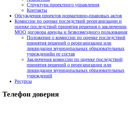
Структура проектного управления
Контакты
Обсуждения проектов нормативно-правовых актов
Комиссии по оценке последствий реорганизации и
оценке последствий принятия решения о заключении
МОО договора аренды и безвозмездного пользования
Положение о комиссии по оценке последствий
принятия решений о реорганизации или
ликвидации муниципальных образовательных
учрежденийи ее состав
Заключения комиссии по оценке последствий
принятия решений о реорганизации или
ликвидации муниципальных образовательных
учреждений
Ресурсы
Телефон доверия