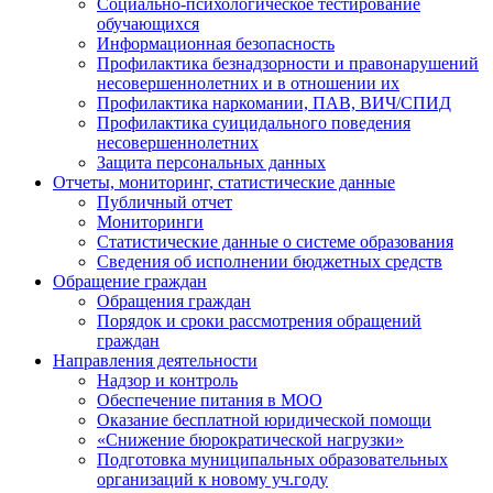
Социально-психологическое тестирование
обучающихся
Информационная безопасность
Профилактика безнадзорности и правонарушений
несовершеннолетних и в отношении их
Профилактика наркомании, ПАВ, ВИЧ/СПИД
Профилактика суицидального поведения
несовершеннолетних
Защита персональных данных
Отчеты, мониторинг, статистические данные
Публичный отчет
Мониторинги
Статистические данные о системе образования
Сведения об исполнении бюджетных средств
Обращение граждан
Обращения граждан
Порядок и сроки рассмотрения обращений
граждан
Направления деятельности
Надзор и контроль
Обеспечение питания в МОО
Оказание бесплатной юридической помощи
«Снижение бюрократической нагрузки»
Подготовка муниципальных образовательных
организаций к новому уч.году