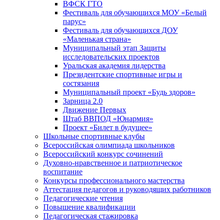
ВФСК ГТО
Фестиваль для обучающихся МОУ «Белый
парус»
Фестиваль для обучающихся ДОУ
«Маленькая страна»
Муниципальный этап Защиты
исследовательских проектов
Уральская академия лидерства
Президентские спортивные игры и
состязания
Муниципальный проект «Будь здоров»
Зарница 2.0
Движение Первых
Штаб ВВПОД «Юнармия»
Проект «Билет в будущее»
Школьные спортивные клубы
Всероссийская олимпиада школьников
Всероссийский конкурс сочинений
Духовно-нравственное и патриотическое
воспитание
Конкурсы профессионального мастерства
Аттестация педагогов и руководящих работников
Педагогические чтения
Повышение квалификации
Педагогическая стажировка