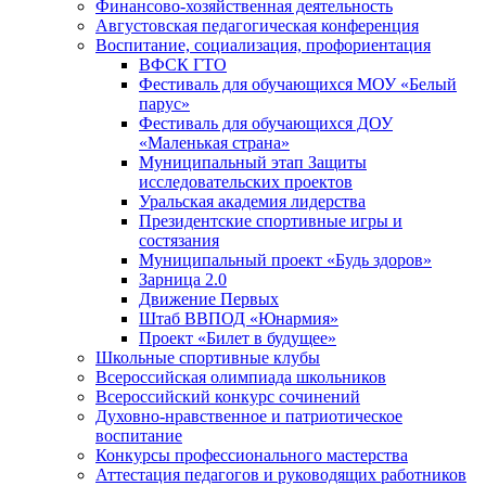
Финансово-хозяйственная деятельность
Августовская педагогическая конференция
Воспитание, социализация, профориентация
ВФСК ГТО
Фестиваль для обучающихся МОУ «Белый
парус»
Фестиваль для обучающихся ДОУ
«Маленькая страна»
Муниципальный этап Защиты
исследовательских проектов
Уральская академия лидерства
Президентские спортивные игры и
состязания
Муниципальный проект «Будь здоров»
Зарница 2.0
Движение Первых
Штаб ВВПОД «Юнармия»
Проект «Билет в будущее»
Школьные спортивные клубы
Всероссийская олимпиада школьников
Всероссийский конкурс сочинений
Духовно-нравственное и патриотическое
воспитание
Конкурсы профессионального мастерства
Аттестация педагогов и руководящих работников