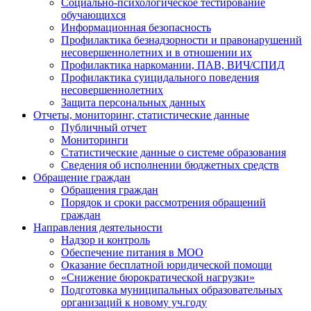
Социально-психологическое тестирование
обучающихся
Информационная безопасность
Профилактика безнадзорности и правонарушений
несовершеннолетних и в отношении их
Профилактика наркомании, ПАВ, ВИЧ/СПИД
Профилактика суицидального поведения
несовершеннолетних
Защита персональных данных
Отчеты, мониторинг, статистические данные
Публичный отчет
Мониторинги
Статистические данные о системе образования
Сведения об исполнении бюджетных средств
Обращение граждан
Обращения граждан
Порядок и сроки рассмотрения обращений
граждан
Направления деятельности
Надзор и контроль
Обеспечение питания в МОО
Оказание бесплатной юридической помощи
«Снижение бюрократической нагрузки»
Подготовка муниципальных образовательных
организаций к новому уч.году