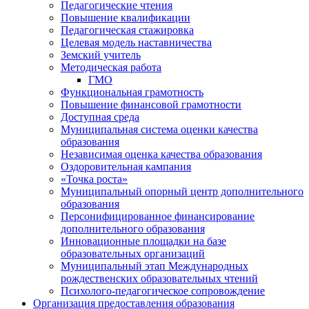
Педагогические чтения
Повышение квалификации
Педагогическая стажировка
Целевая модель наставничества
Земский учитель
Методическая работа
ГМО
Функциональная грамотность
Повышение финансовой грамотности
Доступная среда
Муниципальная система оценки качества
образования
Независимая оценка качества образования
Оздоровительная кампания
«Точка роста»
Муниципальный опорный центр дополнительного
образования
Персонифицированное финансирование
дополнительного образования
Инновационные площадки на базе
образовательных организаций
Муниципальный этап Международных
рождественских образовательных чтений
Психолого-педагогическое сопровождение
Организация предоставления образования