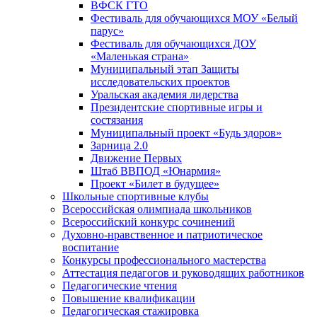
ВФСК ГТО
Фестиваль для обучающихся МОУ «Белый
парус»
Фестиваль для обучающихся ДОУ
«Маленькая страна»
Муниципальный этап Защиты
исследовательских проектов
Уральская академия лидерства
Президентские спортивные игры и
состязания
Муниципальный проект «Будь здоров»
Зарница 2.0
Движение Первых
Штаб ВВПОД «Юнармия»
Проект «Билет в будущее»
Школьные спортивные клубы
Всероссийская олимпиада школьников
Всероссийский конкурс сочинений
Духовно-нравственное и патриотическое
воспитание
Конкурсы профессионального мастерства
Аттестация педагогов и руководящих работников
Педагогические чтения
Повышение квалификации
Педагогическая стажировка