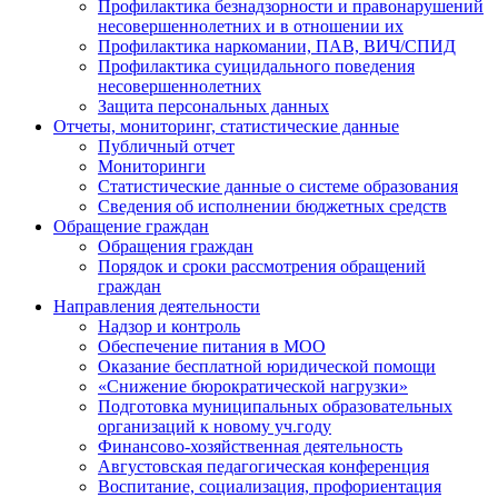
Профилактика безнадзорности и правонарушений
несовершеннолетних и в отношении их
Профилактика наркомании, ПАВ, ВИЧ/СПИД
Профилактика суицидального поведения
несовершеннолетних
Защита персональных данных
Отчеты, мониторинг, статистические данные
Публичный отчет
Мониторинги
Статистические данные о системе образования
Сведения об исполнении бюджетных средств
Обращение граждан
Обращения граждан
Порядок и сроки рассмотрения обращений
граждан
Направления деятельности
Надзор и контроль
Обеспечение питания в МОО
Оказание бесплатной юридической помощи
«Снижение бюрократической нагрузки»
Подготовка муниципальных образовательных
организаций к новому уч.году
Финансово-хозяйственная деятельность
Августовская педагогическая конференция
Воспитание, социализация, профориентация