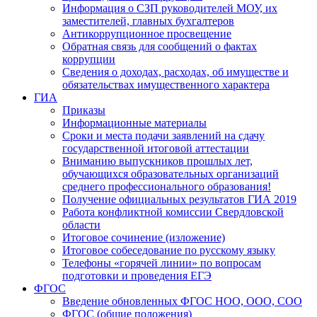
Информация о СЗП руководителей МОУ, их
заместителей, главных бухгалтеров
Антикоррупционное просвещение
Обратная связь для сообщений о фактах
коррупции
Сведения о доходах, расходах, об имуществе и
обязательствах имущественного характера
ГИА
Приказы
Информационные материалы
Сроки и места подачи заявлений на сдачу
государственной итоговой аттестации
Вниманию выпускников прошлых лет,
обучающихся образовательных организаций
среднего профессионального образования!
Получение официальных результатов ГИА 2019
Работа конфликтной комиссии Свердловской
области
Итоговое сочинение (изложение)
Итоговое собеседование по русскому языку
Телефоны «горячей линии» по вопросам
подготовки и проведения ЕГЭ
ФГОС
Введение обновленных ФГОС НОО, ООО, СОО
ФГОС (общие положения)