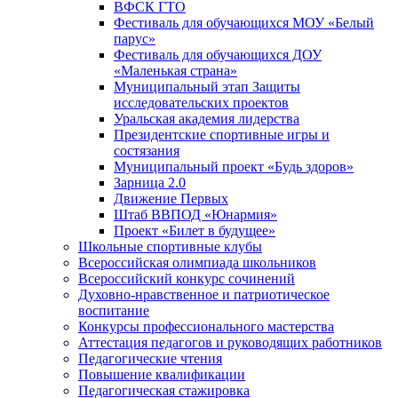
ВФСК ГТО
Фестиваль для обучающихся МОУ «Белый
парус»
Фестиваль для обучающихся ДОУ
«Маленькая страна»
Муниципальный этап Защиты
исследовательских проектов
Уральская академия лидерства
Президентские спортивные игры и
состязания
Муниципальный проект «Будь здоров»
Зарница 2.0
Движение Первых
Штаб ВВПОД «Юнармия»
Проект «Билет в будущее»
Школьные спортивные клубы
Всероссийская олимпиада школьников
Всероссийский конкурс сочинений
Духовно-нравственное и патриотическое
воспитание
Конкурсы профессионального мастерства
Аттестация педагогов и руководящих работников
Педагогические чтения
Повышение квалификации
Педагогическая стажировка