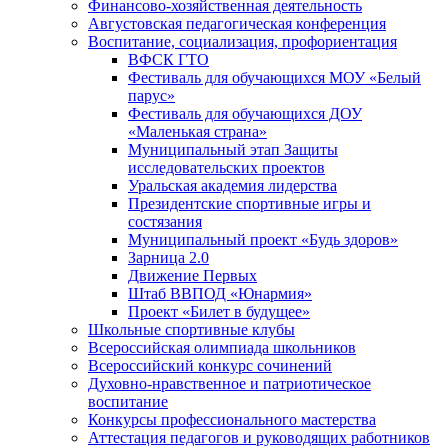
Финансово-хозяйственная деятельность
Августовская педагогическая конференция
Воспитание, социализация, профориентация
ВФСК ГТО
Фестиваль для обучающихся МОУ «Белый
парус»
Фестиваль для обучающихся ДОУ
«Маленькая страна»
Муниципальный этап Защиты
исследовательских проектов
Уральская академия лидерства
Президентские спортивные игры и
состязания
Муниципальный проект «Будь здоров»
Зарница 2.0
Движение Первых
Штаб ВВПОД «Юнармия»
Проект «Билет в будущее»
Школьные спортивные клубы
Всероссийская олимпиада школьников
Всероссийский конкурс сочинений
Духовно-нравственное и патриотическое
воспитание
Конкурсы профессионального мастерства
Аттестация педагогов и руководящих работников