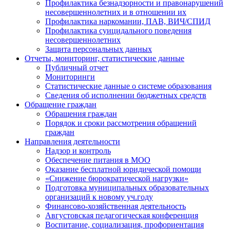
Профилактика безнадзорности и правонарушений
несовершеннолетних и в отношении их
Профилактика наркомании, ПАВ, ВИЧ/СПИД
Профилактика суицидального поведения
несовершеннолетних
Защита персональных данных
Отчеты, мониторинг, статистические данные
Публичный отчет
Мониторинги
Статистические данные о системе образования
Сведения об исполнении бюджетных средств
Обращение граждан
Обращения граждан
Порядок и сроки рассмотрения обращений
граждан
Направления деятельности
Надзор и контроль
Обеспечение питания в МОО
Оказание бесплатной юридической помощи
«Снижение бюрократической нагрузки»
Подготовка муниципальных образовательных
организаций к новому уч.году
Финансово-хозяйственная деятельность
Августовская педагогическая конференция
Воспитание, социализация, профориентация