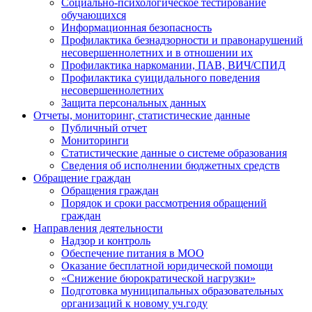
Социально-психологическое тестирование
обучающихся
Информационная безопасность
Профилактика безнадзорности и правонарушений
несовершеннолетних и в отношении их
Профилактика наркомании, ПАВ, ВИЧ/СПИД
Профилактика суицидального поведения
несовершеннолетних
Защита персональных данных
Отчеты, мониторинг, статистические данные
Публичный отчет
Мониторинги
Статистические данные о системе образования
Сведения об исполнении бюджетных средств
Обращение граждан
Обращения граждан
Порядок и сроки рассмотрения обращений
граждан
Направления деятельности
Надзор и контроль
Обеспечение питания в МОО
Оказание бесплатной юридической помощи
«Снижение бюрократической нагрузки»
Подготовка муниципальных образовательных
организаций к новому уч.году