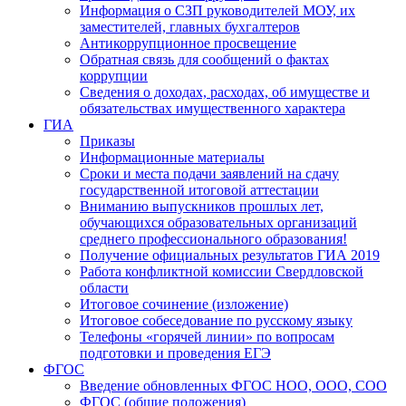
Информация о СЗП руководителей МОУ, их
заместителей, главных бухгалтеров
Антикоррупционное просвещение
Обратная связь для сообщений о фактах
коррупции
Сведения о доходах, расходах, об имуществе и
обязательствах имущественного характера
ГИА
Приказы
Информационные материалы
Сроки и места подачи заявлений на сдачу
государственной итоговой аттестации
Вниманию выпускников прошлых лет,
обучающихся образовательных организаций
среднего профессионального образования!
Получение официальных результатов ГИА 2019
Работа конфликтной комиссии Свердловской
области
Итоговое сочинение (изложение)
Итоговое собеседование по русскому языку
Телефоны «горячей линии» по вопросам
подготовки и проведения ЕГЭ
ФГОС
Введение обновленных ФГОС НОО, ООО, СОО
ФГОС (общие положения)