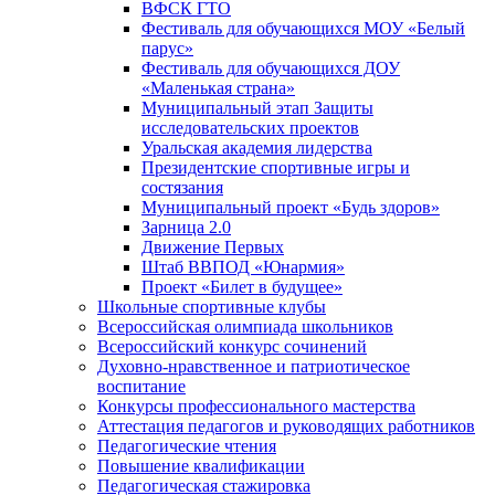
ВФСК ГТО
Фестиваль для обучающихся МОУ «Белый
парус»
Фестиваль для обучающихся ДОУ
«Маленькая страна»
Муниципальный этап Защиты
исследовательских проектов
Уральская академия лидерства
Президентские спортивные игры и
состязания
Муниципальный проект «Будь здоров»
Зарница 2.0
Движение Первых
Штаб ВВПОД «Юнармия»
Проект «Билет в будущее»
Школьные спортивные клубы
Всероссийская олимпиада школьников
Всероссийский конкурс сочинений
Духовно-нравственное и патриотическое
воспитание
Конкурсы профессионального мастерства
Аттестация педагогов и руководящих работников
Педагогические чтения
Повышение квалификации
Педагогическая стажировка