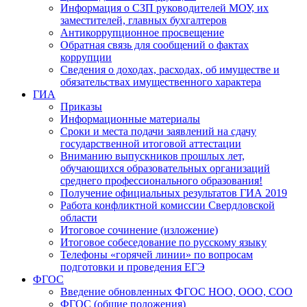
Информация о СЗП руководителей МОУ, их
заместителей, главных бухгалтеров
Антикоррупционное просвещение
Обратная связь для сообщений о фактах
коррупции
Сведения о доходах, расходах, об имуществе и
обязательствах имущественного характера
ГИА
Приказы
Информационные материалы
Сроки и места подачи заявлений на сдачу
государственной итоговой аттестации
Вниманию выпускников прошлых лет,
обучающихся образовательных организаций
среднего профессионального образования!
Получение официальных результатов ГИА 2019
Работа конфликтной комиссии Свердловской
области
Итоговое сочинение (изложение)
Итоговое собеседование по русскому языку
Телефоны «горячей линии» по вопросам
подготовки и проведения ЕГЭ
ФГОС
Введение обновленных ФГОС НОО, ООО, СОО
ФГОС (общие положения)