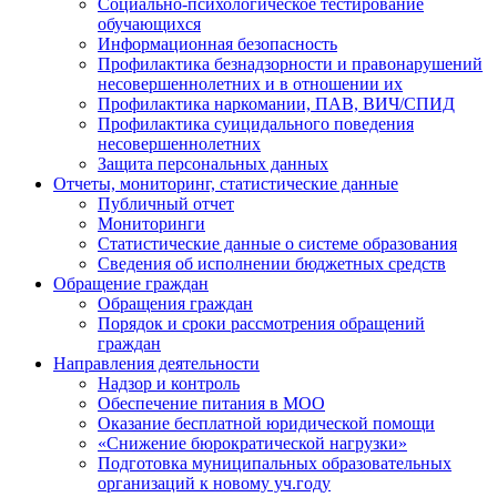
Социально-психологическое тестирование
обучающихся
Информационная безопасность
Профилактика безнадзорности и правонарушений
несовершеннолетних и в отношении их
Профилактика наркомании, ПАВ, ВИЧ/СПИД
Профилактика суицидального поведения
несовершеннолетних
Защита персональных данных
Отчеты, мониторинг, статистические данные
Публичный отчет
Мониторинги
Статистические данные о системе образования
Сведения об исполнении бюджетных средств
Обращение граждан
Обращения граждан
Порядок и сроки рассмотрения обращений
граждан
Направления деятельности
Надзор и контроль
Обеспечение питания в МОО
Оказание бесплатной юридической помощи
«Снижение бюрократической нагрузки»
Подготовка муниципальных образовательных
организаций к новому уч.году