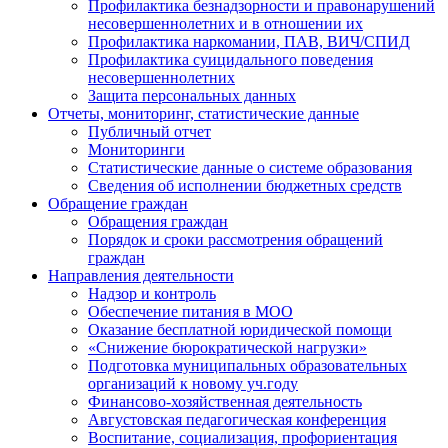
Профилактика безнадзорности и правонарушений
несовершеннолетних и в отношении их
Профилактика наркомании, ПАВ, ВИЧ/СПИД
Профилактика суицидального поведения
несовершеннолетних
Защита персональных данных
Отчеты, мониторинг, статистические данные
Публичный отчет
Мониторинги
Статистические данные о системе образования
Сведения об исполнении бюджетных средств
Обращение граждан
Обращения граждан
Порядок и сроки рассмотрения обращений
граждан
Направления деятельности
Надзор и контроль
Обеспечение питания в МОО
Оказание бесплатной юридической помощи
«Снижение бюрократической нагрузки»
Подготовка муниципальных образовательных
организаций к новому уч.году
Финансово-хозяйственная деятельность
Августовская педагогическая конференция
Воспитание, социализация, профориентация