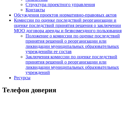
Структура проектного управления
Контакты
Обсуждения проектов нормативно-правовых актов
Комиссии по оценке последствий реорганизации и
оценке последствий принятия решения о заключении
МОО договора аренды и безвозмездного пользования
Положение о комиссии по оценке последствий
принятия решений о реорганизации или
ликвидации муниципальных образовательных
учрежденийи ее состав
Заключения комиссии по оценке последствий
принятия решений о реорганизации или
ликвидации муниципальных образовательных
учреждений
Ресурсы
Телефон доверия