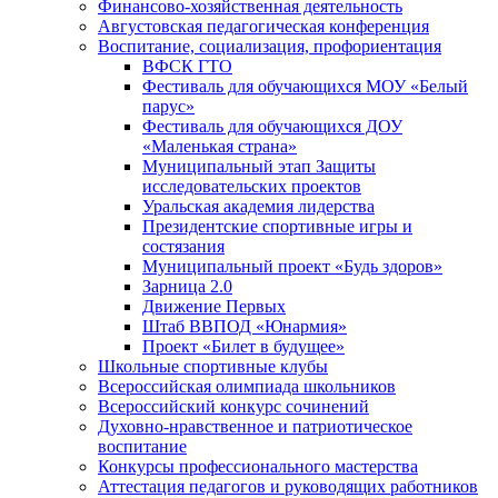
Финансово-хозяйственная деятельность
Августовская педагогическая конференция
Воспитание, социализация, профориентация
ВФСК ГТО
Фестиваль для обучающихся МОУ «Белый
парус»
Фестиваль для обучающихся ДОУ
«Маленькая страна»
Муниципальный этап Защиты
исследовательских проектов
Уральская академия лидерства
Президентские спортивные игры и
состязания
Муниципальный проект «Будь здоров»
Зарница 2.0
Движение Первых
Штаб ВВПОД «Юнармия»
Проект «Билет в будущее»
Школьные спортивные клубы
Всероссийская олимпиада школьников
Всероссийский конкурс сочинений
Духовно-нравственное и патриотическое
воспитание
Конкурсы профессионального мастерства
Аттестация педагогов и руководящих работников