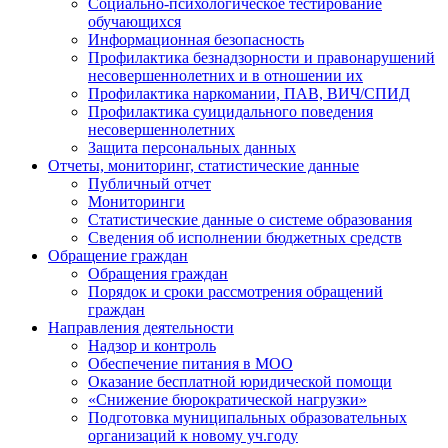
Социально-психологическое тестирование
обучающихся
Информационная безопасность
Профилактика безнадзорности и правонарушений
несовершеннолетних и в отношении их
Профилактика наркомании, ПАВ, ВИЧ/СПИД
Профилактика суицидального поведения
несовершеннолетних
Защита персональных данных
Отчеты, мониторинг, статистические данные
Публичный отчет
Мониторинги
Статистические данные о системе образования
Сведения об исполнении бюджетных средств
Обращение граждан
Обращения граждан
Порядок и сроки рассмотрения обращений
граждан
Направления деятельности
Надзор и контроль
Обеспечение питания в МОО
Оказание бесплатной юридической помощи
«Снижение бюрократической нагрузки»
Подготовка муниципальных образовательных
организаций к новому уч.году