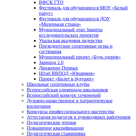
ВФСК ГТО
Фестиваль для обучающихся МОУ «Белый
парус»
Фестиваль для обучающихся ДОУ
«Маленькая страна»
Муниципальный этап Защиты
исследовательских проектов
Уральская академия лидерства
Президентские спортивные игры и
состязания
Муниципальный проект «Будь здоров»
Зарница 2.0
Движение Первых
Штаб ВВПОД «Юнармия»
Проект «Билет в будущее»
Школьные спортивные клубы
Всероссийская олимпиада школьников
Всероссийский конкурс сочинений
Духовно-нравственное и патриотическое
воспитание
Конкурсы профессионального мастерства
Аттестация педагогов и руководящих работников
Педагогические чтения
Повышение квалификации
Педагогическая стажировка