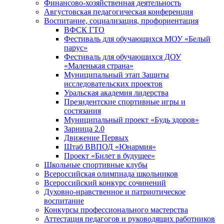
Финансово-хозяйственная деятельность
Августовская педагогическая конференция
Воспитание, социализация, профориентация
ВФСК ГТО
Фестиваль для обучающихся МОУ «Белый
парус»
Фестиваль для обучающихся ДОУ
«Маленькая страна»
Муниципальный этап Защиты
исследовательских проектов
Уральская академия лидерства
Президентские спортивные игры и
состязания
Муниципальный проект «Будь здоров»
Зарница 2.0
Движение Первых
Штаб ВВПОД «Юнармия»
Проект «Билет в будущее»
Школьные спортивные клубы
Всероссийская олимпиада школьников
Всероссийский конкурс сочинений
Духовно-нравственное и патриотическое
воспитание
Конкурсы профессионального мастерства
Аттестация педагогов и руководящих работников