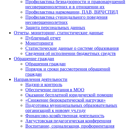
Профилактика безнадзорности и правонарушений
несовершеннолетних и в отношении их
Профилактика наркомании, ПАВ, ВИЧ/СПИД
Профилактика суицидального поведения
несовершеннолетних
Защита персональных данных
Отчеты, мониторинг, статистические данные
Публичный отчет
Мониторинги
Статистические данные о системе образования
Сведения об исполнении бюджетных средств
Обращение граждан
Обращения граждан
Порядок и сроки рассмотрения обращений
граждан
Направления деятельности
Надзор и контроль
Обеспечение питания в МОО
Оказание бесплатной юридической помощи
«Снижение бюрократической нагрузки»
Подготовка муниципальных образовательных
организаций к новому уч.году
Финансово-хозяйственная деятельность
Августовская педагогическая конференция
Воспитание, социализация, профориентация