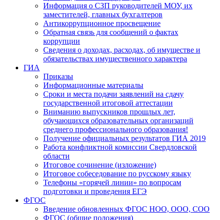
Информация о СЗП руководителей МОУ, их
заместителей, главных бухгалтеров
Антикоррупционное просвещение
Обратная связь для сообщений о фактах
коррупции
Сведения о доходах, расходах, об имуществе и
обязательствах имущественного характера
ГИА
Приказы
Информационные материалы
Сроки и места подачи заявлений на сдачу
государственной итоговой аттестации
Вниманию выпускников прошлых лет,
обучающихся образовательных организаций
среднего профессионального образования!
Получение официальных результатов ГИА 2019
Работа конфликтной комиссии Свердловской
области
Итоговое сочинение (изложение)
Итоговое собеседование по русскому языку
Телефоны «горячей линии» по вопросам
подготовки и проведения ЕГЭ
ФГОС
Введение обновленных ФГОС НОО, ООО, СОО
ФГОС (общие положения)