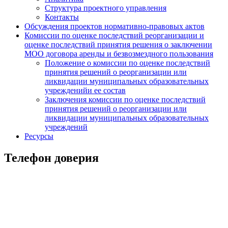
Структура проектного управления
Контакты
Обсуждения проектов нормативно-правовых актов
Комиссии по оценке последствий реорганизации и
оценке последствий принятия решения о заключении
МОО договора аренды и безвозмездного пользования
Положение о комиссии по оценке последствий
принятия решений о реорганизации или
ликвидации муниципальных образовательных
учрежденийи ее состав
Заключения комиссии по оценке последствий
принятия решений о реорганизации или
ликвидации муниципальных образовательных
учреждений
Ресурсы
Телефон доверия