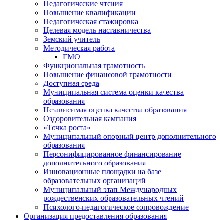
Педагогические чтения
Повышение квалификации
Педагогическая стажировка
Целевая модель наставничества
Земский учитель
Методическая работа
ГМО
Функциональная грамотность
Повышение финансовой грамотности
Доступная среда
Муниципальная система оценки качества
образования
Независимая оценка качества образования
Оздоровительная кампания
«Точка роста»
Муниципальный опорный центр дополнительного
образования
Персонифицированное финансирование
дополнительного образования
Инновационные площадки на базе
образовательных организаций
Муниципальный этап Международных
рождественских образовательных чтений
Психолого-педагогическое сопровождение
Организация предоставления образования