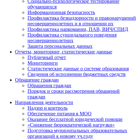
Социально-психологическое тестирование
обучающихся
Информационная безопасность
Профилактика безнадзорности и правонарушений
несовершеннолетних и в отношении их
Профилактика наркомании, ПАВ, ВИЧ/СПИД
Профилактика суицидального поведения
несовершеннолетних
Защита персональных данных
Отчеты, мониторинг, статистические данные
Публичный отчет
Мониторинги
Статистические данные о системе образования
Сведения об исполнении бюджетных средств
Обращение граждан
Обращения граждан
Порядок и сроки рассмотрения обращений
граждан
Направления деятельности
Надзор и контроль
Обеспечение питания в МОО
Оказание бесплатной юридической помощи
«Снижение бюрократической нагрузки»
Подготовка муниципальных образовательных
организаций к новому уч.году