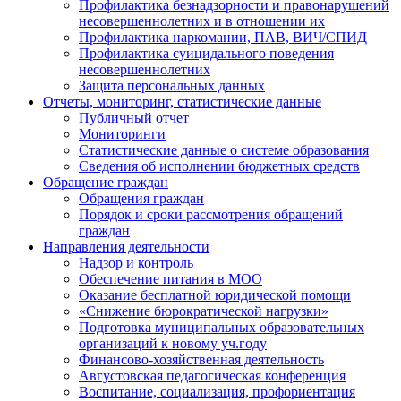
Профилактика безнадзорности и правонарушений
несовершеннолетних и в отношении их
Профилактика наркомании, ПАВ, ВИЧ/СПИД
Профилактика суицидального поведения
несовершеннолетних
Защита персональных данных
Отчеты, мониторинг, статистические данные
Публичный отчет
Мониторинги
Статистические данные о системе образования
Сведения об исполнении бюджетных средств
Обращение граждан
Обращения граждан
Порядок и сроки рассмотрения обращений
граждан
Направления деятельности
Надзор и контроль
Обеспечение питания в МОО
Оказание бесплатной юридической помощи
«Снижение бюрократической нагрузки»
Подготовка муниципальных образовательных
организаций к новому уч.году
Финансово-хозяйственная деятельность
Августовская педагогическая конференция
Воспитание, социализация, профориентация