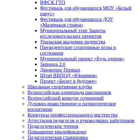
ВФСК ГТО
Фестиваль для обучающихся МОУ «Белый
парус»
Фестиваль для обучающихся ДОУ
«Маленькая страна»
Муниципальный этап Защиты
исследовательских проектов
Уральская академия лидерства
Президентские спортивные игры и
состязания
Муниципальный проект «Будь здоров»
Зарница 2.0
Движение Первых
Штаб ВВПОД «Юнармия»
Проект «Билет в будущее»
Школьные спортивные клубы
Всероссийская олимпиада школьников
Всероссийский конкурс сочинений
Духовно-нравственное и патриотическое
воспитание
Конкурсы профессионального мастерства
Аттестация педагогов и руководящих работников
Педагогические чтения
Повышение квалификации
Педагогическая стажировка