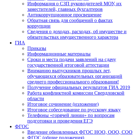
Информация о СЗП руководителей МОУ, их
заместителей, главных бухгалтеров
Антикоррупционное просвещение
Обратная связь для сообщений о фактах
коррупции
Сведения о доходах, расходах, об имуществе и
обязательствах имущественного характера
ГИА
Приказы
Информационные материалы
Сроки и места подачи заявлений на сдачу
государственной итоговой аттестации
Вниманию выпускников прошлых лет,
обучающихся образовательных организаций
среднего профессионального образования!
Получение официальных результатов ГИА 2019
Работа конфликтной комиссии Свердловской
области
Итоговое сочинение (изложение)
Итоговое собеседование по русскому языку
Телефоны «горячей линии» по вопросам
подготовки и проведения ЕГЭ
ФГОС
Введение обновленных ФГОС НОО, ООО, СОО
ФГОС (общие положения)