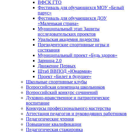
ВФСК ГТО
Фестиваль для обучающихся МОУ «Белый
парус»
Фестиваль для обучающихся ДОУ
«Маленькая страна»
Муниципальный этап Защиты
исследовательских проектов
Уральская академия лидерства
Президентские спортивные игры и
состязания
Муниципальный проект «Будь здоров»
Зарница 2.0
Движение Первых
Штаб ВВПОД «Юнармия»
Проект «Билет в будущее»
Школьные спортивные клубы
Всероссийская олимпиада школьников
Всероссийский конкурс сочинений
Духовно-нравственное и патриотическое
воспитание
Конкурсы профессионального мастерства
Аттестация педагогов и руководящих работников
Педагогические чтения
Повышение квалификации
Педагогическая стажировка