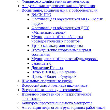
Финансово-хозяйственная деятельность
Августовская педагогическая конференция
Воспитание, социализация, профориентация
ВФСК ГТО
Фестиваль для обучающихся МОУ «Белый
парус»
Фестиваль для обучающихся ДОУ
«Маленькая страна»
Муниципальный этап Защиты
исследовательских проектов
Уральская академия лидерства
Президентские спортивные игры и
состязания
Муниципальный проект «Будь здоров»
Зарница 2.0
Движение Первых
Штаб ВВПОД «Юнармия»
Проект «Билет в будущее»
Школьные спортивные клубы
Всероссийская олимпиада школьников
Всероссийский конкурс сочинений
Духовно-нравственное и патриотическое
воспитание
Конкурсы профессионального мастерства
Аттестация педагогов и руководящих работников