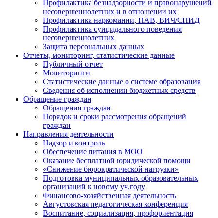
Профилактика безнадзорности и правонарушений
несовершеннолетних и в отношении их
Профилактика наркомании, ПАВ, ВИЧ/СПИД
Профилактика суицидального поведения
несовершеннолетних
Защита персональных данных
Отчеты, мониторинг, статистические данные
Публичный отчет
Мониторинги
Статистические данные о системе образования
Сведения об исполнении бюджетных средств
Обращение граждан
Обращения граждан
Порядок и сроки рассмотрения обращений
граждан
Направления деятельности
Надзор и контроль
Обеспечение питания в МОО
Оказание бесплатной юридической помощи
«Снижение бюрократической нагрузки»
Подготовка муниципальных образовательных
организаций к новому уч.году
Финансово-хозяйственная деятельность
Августовская педагогическая конференция
Воспитание, социализация, профориентация