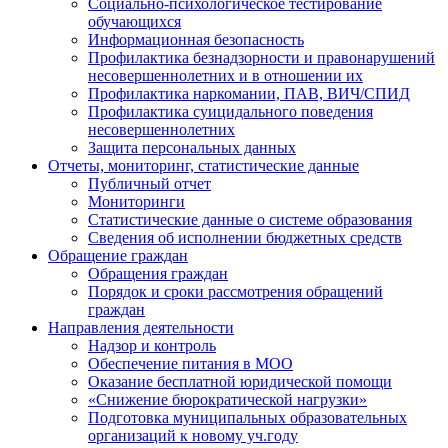
Социально-психологическое тестирование
обучающихся
Информационная безопасность
Профилактика безнадзорности и правонарушений
несовершеннолетних и в отношении их
Профилактика наркомании, ПАВ, ВИЧ/СПИД
Профилактика суицидального поведения
несовершеннолетних
Защита персональных данных
Отчеты, мониторинг, статистические данные
Публичный отчет
Мониторинги
Статистические данные о системе образования
Сведения об исполнении бюджетных средств
Обращение граждан
Обращения граждан
Порядок и сроки рассмотрения обращений
граждан
Направления деятельности
Надзор и контроль
Обеспечение питания в МОО
Оказание бесплатной юридической помощи
«Снижение бюрократической нагрузки»
Подготовка муниципальных образовательных
организаций к новому уч.году