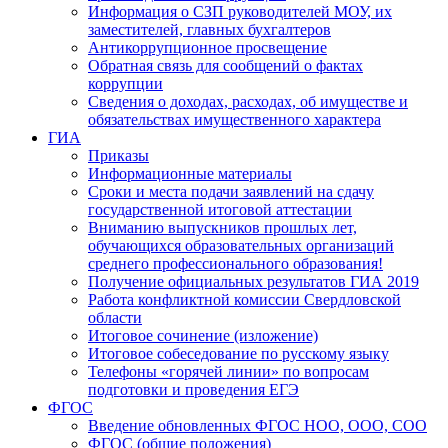
Информация о СЗП руководителей МОУ, их
заместителей, главных бухгалтеров
Антикоррупционное просвещение
Обратная связь для сообщений о фактах
коррупции
Сведения о доходах, расходах, об имуществе и
обязательствах имущественного характера
ГИА
Приказы
Информационные материалы
Сроки и места подачи заявлений на сдачу
государственной итоговой аттестации
Вниманию выпускников прошлых лет,
обучающихся образовательных организаций
среднего профессионального образования!
Получение официальных результатов ГИА 2019
Работа конфликтной комиссии Свердловской
области
Итоговое сочинение (изложение)
Итоговое собеседование по русскому языку
Телефоны «горячей линии» по вопросам
подготовки и проведения ЕГЭ
ФГОС
Введение обновленных ФГОС НОО, ООО, СОО
ФГОС (общие положения)