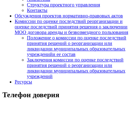
Структура проектного управления
Контакты
Обсуждения проектов нормативно-правовых актов
Комиссии по оценке последствий реорганизации и
оценке последствий принятия решения о заключении
МОО договора аренды и безвозмездного пользования
Положение о комиссии по оценке последствий
принятия решений о реорганизации или
ликвидации муниципальных образовательных
учрежденийи ее состав
Заключения комиссии по оценке последствий
принятия решений о реорганизации или
ликвидации муниципальных образовательных
учреждений
Ресурсы
Телефон доверия