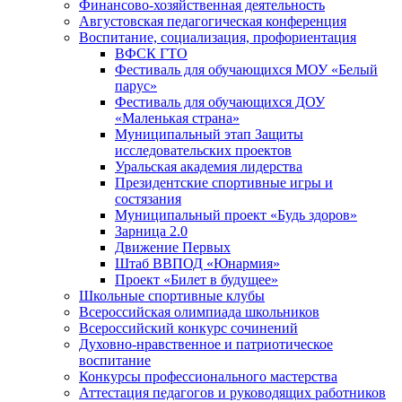
Финансово-хозяйственная деятельность
Августовская педагогическая конференция
Воспитание, социализация, профориентация
ВФСК ГТО
Фестиваль для обучающихся МОУ «Белый
парус»
Фестиваль для обучающихся ДОУ
«Маленькая страна»
Муниципальный этап Защиты
исследовательских проектов
Уральская академия лидерства
Президентские спортивные игры и
состязания
Муниципальный проект «Будь здоров»
Зарница 2.0
Движение Первых
Штаб ВВПОД «Юнармия»
Проект «Билет в будущее»
Школьные спортивные клубы
Всероссийская олимпиада школьников
Всероссийский конкурс сочинений
Духовно-нравственное и патриотическое
воспитание
Конкурсы профессионального мастерства
Аттестация педагогов и руководящих работников