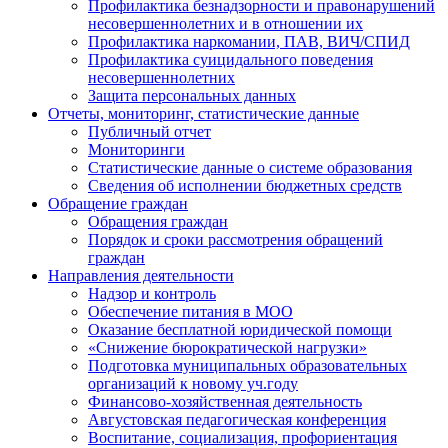
Профилактика безнадзорности и правонарушений
несовершеннолетних и в отношении их
Профилактика наркомании, ПАВ, ВИЧ/СПИД
Профилактика суицидального поведения
несовершеннолетних
Защита персональных данных
Отчеты, мониторинг, статистические данные
Публичный отчет
Мониторинги
Статистические данные о системе образования
Сведения об исполнении бюджетных средств
Обращение граждан
Обращения граждан
Порядок и сроки рассмотрения обращений
граждан
Направления деятельности
Надзор и контроль
Обеспечение питания в МОО
Оказание бесплатной юридической помощи
«Снижение бюрократической нагрузки»
Подготовка муниципальных образовательных
организаций к новому уч.году
Финансово-хозяйственная деятельность
Августовская педагогическая конференция
Воспитание, социализация, профориентация