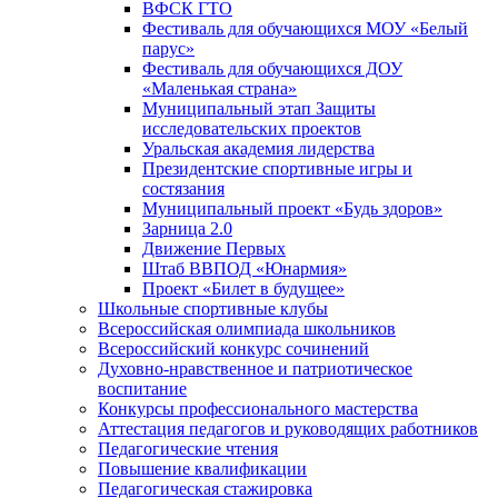
ВФСК ГТО
Фестиваль для обучающихся МОУ «Белый
парус»
Фестиваль для обучающихся ДОУ
«Маленькая страна»
Муниципальный этап Защиты
исследовательских проектов
Уральская академия лидерства
Президентские спортивные игры и
состязания
Муниципальный проект «Будь здоров»
Зарница 2.0
Движение Первых
Штаб ВВПОД «Юнармия»
Проект «Билет в будущее»
Школьные спортивные клубы
Всероссийская олимпиада школьников
Всероссийский конкурс сочинений
Духовно-нравственное и патриотическое
воспитание
Конкурсы профессионального мастерства
Аттестация педагогов и руководящих работников
Педагогические чтения
Повышение квалификации
Педагогическая стажировка