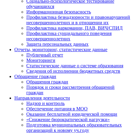
Социально-психологическое тестирование
обучающихся
Информационная безопасность
Профилактика безнадзорности и правонарушений
несовершеннолетних и в отношении их
Профилактика наркомании, ПАВ, ВИЧ/СПИД
Профилактика суицидального поведения
несовершеннолетних
Защита персональных данных
Отчеты, мониторинг, статистические данные
Публичный отчет
Мониторинги
Статистические данные о системе образования
Сведения об исполнении бюджетных средств
Обращение граждан
Обращения граждан
Порядок и сроки рассмотрения обращений
граждан
Направления деятельности
Надзор и контроль
Обеспечение питания в МОО
Оказание бесплатной юридической помощи
«Снижение бюрократической нагрузки»
Подготовка муниципальных образовательных
организаций к новому уч.году