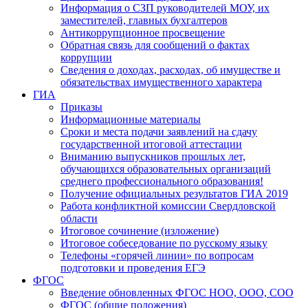
Информация о СЗП руководителей МОУ, их
заместителей, главных бухгалтеров
Антикоррупционное просвещение
Обратная связь для сообщений о фактах
коррупции
Сведения о доходах, расходах, об имуществе и
обязательствах имущественного характера
ГИА
Приказы
Информационные материалы
Сроки и места подачи заявлений на сдачу
государственной итоговой аттестации
Вниманию выпускников прошлых лет,
обучающихся образовательных организаций
среднего профессионального образования!
Получение официальных результатов ГИА 2019
Работа конфликтной комиссии Свердловской
области
Итоговое сочинение (изложение)
Итоговое собеседование по русскому языку
Телефоны «горячей линии» по вопросам
подготовки и проведения ЕГЭ
ФГОС
Введение обновленных ФГОС НОО, ООО, СОО
ФГОС (общие положения)