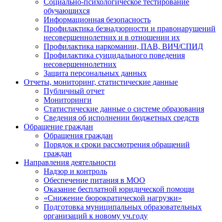
Социально-психологическое тестирование
обучающихся
Информационная безопасность
Профилактика безнадзорности и правонарушений
несовершеннолетних и в отношении их
Профилактика наркомании, ПАВ, ВИЧ/СПИД
Профилактика суицидального поведения
несовершеннолетних
Защита персональных данных
Отчеты, мониторинг, статистические данные
Публичный отчет
Мониторинги
Статистические данные о системе образования
Сведения об исполнении бюджетных средств
Обращение граждан
Обращения граждан
Порядок и сроки рассмотрения обращений
граждан
Направления деятельности
Надзор и контроль
Обеспечение питания в МОО
Оказание бесплатной юридической помощи
«Снижение бюрократической нагрузки»
Подготовка муниципальных образовательных
организаций к новому уч.году