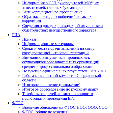
Информация о СЗП руководителей МОУ, их
заместителей, главных бухгалтеров
Антикоррупционное просвещение
Обратная связь для сообщений о фактах
коррупции
Сведения о доходах, расходах, об имуществе и
обязательствах имущественного характера
ГИА
Приказы
Информационные материалы
Сроки и места подачи заявлений на сдачу
государственной итоговой аттестации
Вниманию выпускников прошлых лет,
обучающихся образовательных организаций
среднего профессионального образования!
Получение официальных результатов ГИА 2019
Работа конфликтной комиссии Свердловской
области
Итоговое сочинение (изложение)
Итоговое собеседование по русскому языку
Телефоны «горячей линии» по вопросам
подготовки и проведения ЕГЭ
ФГОС
Введение обновленных ФГОС НОО, ООО, СОО
ФГОС (общие положения)