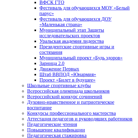
ВФСК ГТО
Фестиваль для обучающихся МОУ «Белый
парус»
Фестиваль для обучающихся ДОУ
«Маленькая страна»
Муниципальный этап Защиты
исследовательских проектов
Уральская академия лидерства
Президентские спортивные игры и
состязания
Муниципальный проект «Будь здоров»
Зарница 2.0
Движение Первых
Штаб ВВПОД «Юнармия»
Проект «Билет в будущее»
Школьные спортивные клубы
Всероссийская олимпиада школьников
Всероссийский конкурс сочинений
Духовно-нравственное и патриотическое
воспитание
Конкурсы профессионального мастерства
Аттестация педагогов и руководящих работников
Педагогические чтения
Повышение квалификации
Педагогическая стажировка