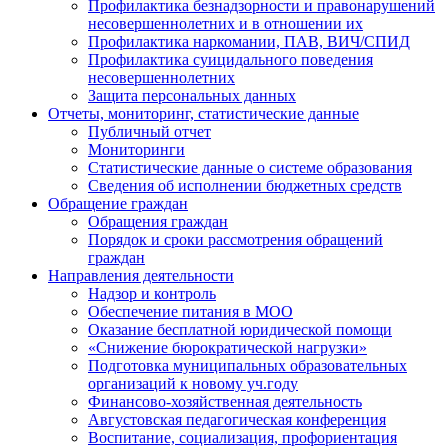
Профилактика безнадзорности и правонарушений
несовершеннолетних и в отношении их
Профилактика наркомании, ПАВ, ВИЧ/СПИД
Профилактика суицидального поведения
несовершеннолетних
Защита персональных данных
Отчеты, мониторинг, статистические данные
Публичный отчет
Мониторинги
Статистические данные о системе образования
Сведения об исполнении бюджетных средств
Обращение граждан
Обращения граждан
Порядок и сроки рассмотрения обращений
граждан
Направления деятельности
Надзор и контроль
Обеспечение питания в МОО
Оказание бесплатной юридической помощи
«Снижение бюрократической нагрузки»
Подготовка муниципальных образовательных
организаций к новому уч.году
Финансово-хозяйственная деятельность
Августовская педагогическая конференция
Воспитание, социализация, профориентация