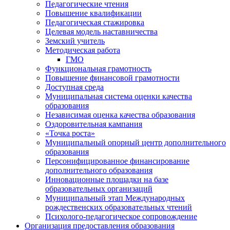
Педагогические чтения
Повышение квалификации
Педагогическая стажировка
Целевая модель наставничества
Земский учитель
Методическая работа
ГМО
Функциональная грамотность
Повышение финансовой грамотности
Доступная среда
Муниципальная система оценки качества
образования
Независимая оценка качества образования
Оздоровительная кампания
«Точка роста»
Муниципальный опорный центр дополнительного
образования
Персонифицированное финансирование
дополнительного образования
Инновационные площадки на базе
образовательных организаций
Муниципальный этап Международных
рождественских образовательных чтений
Психолого-педагогическое сопровождение
Организация предоставления образования