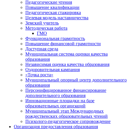
Педагогические чтения
Повышение квалификации
Педагогическая стажировка
Целевая модель наставничества
Земский учитель
Методическая работа
ГМО
Функциональная грамотность
Повышение финансовой грамотности
Доступная среда
Муниципальная система оценки качества
образования
Независимая оценка качества образования
Оздоровительная кампания
«Точка роста»
Муниципальный опорный центр дополнительного
образования
Персонифицированное финансирование
дополнительного образования
Инновационные площадки на базе
образовательных организаций
Муниципальный этап Международных
рождественских образовательных чтений
Психолого-педагогическое сопровождение
Организация предоставления образования