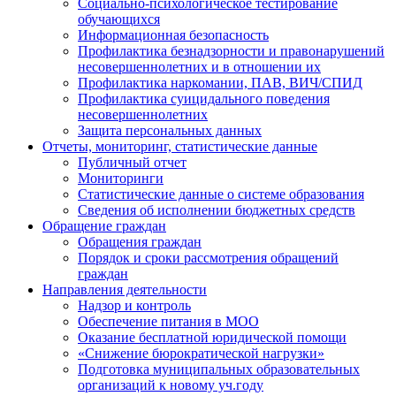
Социально-психологическое тестирование
обучающихся
Информационная безопасность
Профилактика безнадзорности и правонарушений
несовершеннолетних и в отношении их
Профилактика наркомании, ПАВ, ВИЧ/СПИД
Профилактика суицидального поведения
несовершеннолетних
Защита персональных данных
Отчеты, мониторинг, статистические данные
Публичный отчет
Мониторинги
Статистические данные о системе образования
Сведения об исполнении бюджетных средств
Обращение граждан
Обращения граждан
Порядок и сроки рассмотрения обращений
граждан
Направления деятельности
Надзор и контроль
Обеспечение питания в МОО
Оказание бесплатной юридической помощи
«Снижение бюрократической нагрузки»
Подготовка муниципальных образовательных
организаций к новому уч.году