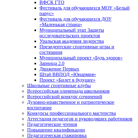
ВФСК ГТО
Фестиваль для обучающихся МОУ «Белый
парус»
Фестиваль для обучающихся ДОУ
«Маленькая страна»
Муниципальный этап Защиты
исследовательских проектов
Уральская академия лидерства
Президентские спортивные игры и
состязания
Муниципальный проект «Будь здоров»
Зарница 2.0
Движение Первых
Штаб ВВПОД «Юнармия»
Проект «Билет в будущее»
Школьные спортивные клубы
Всероссийская олимпиада школьников
Всероссийский конкурс сочинений
Духовно-нравственное и патриотическое
воспитание
Конкурсы профессионального мастерства
Аттестация педагогов и руководящих работников
Педагогические чтения
Повышение квалификации
Педагогическая стажировка