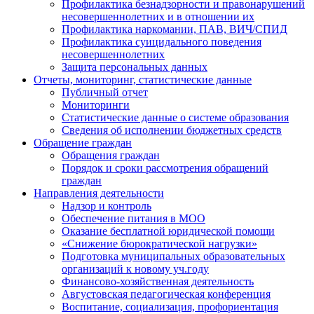
Профилактика безнадзорности и правонарушений
несовершеннолетних и в отношении их
Профилактика наркомании, ПАВ, ВИЧ/СПИД
Профилактика суицидального поведения
несовершеннолетних
Защита персональных данных
Отчеты, мониторинг, статистические данные
Публичный отчет
Мониторинги
Статистические данные о системе образования
Сведения об исполнении бюджетных средств
Обращение граждан
Обращения граждан
Порядок и сроки рассмотрения обращений
граждан
Направления деятельности
Надзор и контроль
Обеспечение питания в МОО
Оказание бесплатной юридической помощи
«Снижение бюрократической нагрузки»
Подготовка муниципальных образовательных
организаций к новому уч.году
Финансово-хозяйственная деятельность
Августовская педагогическая конференция
Воспитание, социализация, профориентация