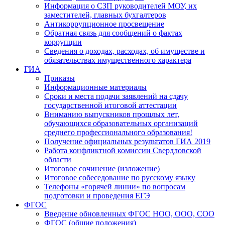
Информация о СЗП руководителей МОУ, их
заместителей, главных бухгалтеров
Антикоррупционное просвещение
Обратная связь для сообщений о фактах
коррупции
Сведения о доходах, расходах, об имуществе и
обязательствах имущественного характера
ГИА
Приказы
Информационные материалы
Сроки и места подачи заявлений на сдачу
государственной итоговой аттестации
Вниманию выпускников прошлых лет,
обучающихся образовательных организаций
среднего профессионального образования!
Получение официальных результатов ГИА 2019
Работа конфликтной комиссии Свердловской
области
Итоговое сочинение (изложение)
Итоговое собеседование по русскому языку
Телефоны «горячей линии» по вопросам
подготовки и проведения ЕГЭ
ФГОС
Введение обновленных ФГОС НОО, ООО, СОО
ФГОС (общие положения)