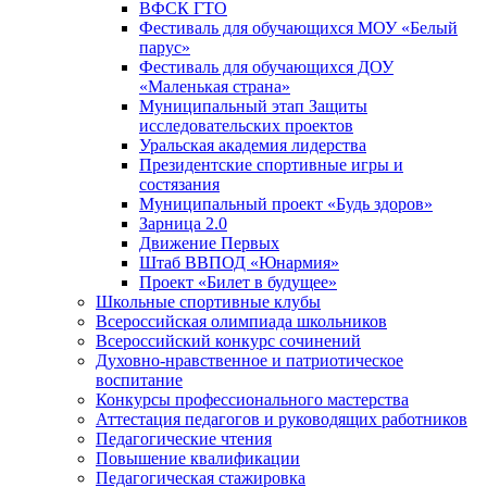
ВФСК ГТО
Фестиваль для обучающихся МОУ «Белый
парус»
Фестиваль для обучающихся ДОУ
«Маленькая страна»
Муниципальный этап Защиты
исследовательских проектов
Уральская академия лидерства
Президентские спортивные игры и
состязания
Муниципальный проект «Будь здоров»
Зарница 2.0
Движение Первых
Штаб ВВПОД «Юнармия»
Проект «Билет в будущее»
Школьные спортивные клубы
Всероссийская олимпиада школьников
Всероссийский конкурс сочинений
Духовно-нравственное и патриотическое
воспитание
Конкурсы профессионального мастерства
Аттестация педагогов и руководящих работников
Педагогические чтения
Повышение квалификации
Педагогическая стажировка