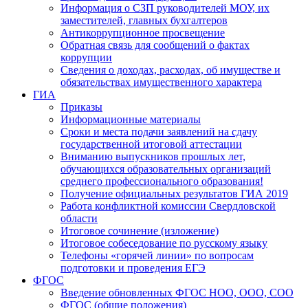
Информация о СЗП руководителей МОУ, их
заместителей, главных бухгалтеров
Антикоррупционное просвещение
Обратная связь для сообщений о фактах
коррупции
Сведения о доходах, расходах, об имуществе и
обязательствах имущественного характера
ГИА
Приказы
Информационные материалы
Сроки и места подачи заявлений на сдачу
государственной итоговой аттестации
Вниманию выпускников прошлых лет,
обучающихся образовательных организаций
среднего профессионального образования!
Получение официальных результатов ГИА 2019
Работа конфликтной комиссии Свердловской
области
Итоговое сочинение (изложение)
Итоговое собеседование по русскому языку
Телефоны «горячей линии» по вопросам
подготовки и проведения ЕГЭ
ФГОС
Введение обновленных ФГОС НОО, ООО, СОО
ФГОС (общие положения)