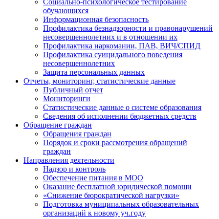
Социально-психологическое тестирование
обучающихся
Информационная безопасность
Профилактика безнадзорности и правонарушений
несовершеннолетних и в отношении их
Профилактика наркомании, ПАВ, ВИЧ/СПИД
Профилактика суицидального поведения
несовершеннолетних
Защита персональных данных
Отчеты, мониторинг, статистические данные
Публичный отчет
Мониторинги
Статистические данные о системе образования
Сведения об исполнении бюджетных средств
Обращение граждан
Обращения граждан
Порядок и сроки рассмотрения обращений
граждан
Направления деятельности
Надзор и контроль
Обеспечение питания в МОО
Оказание бесплатной юридической помощи
«Снижение бюрократической нагрузки»
Подготовка муниципальных образовательных
организаций к новому уч.году