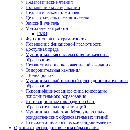
Педагогические чтения
Повышение квалификации
Педагогическая стажировка
Целевая модель наставничества
Земский учитель
Методическая работа
ГМО
Функциональная грамотность
Повышение финансовой грамотности
Доступная среда
Муниципальная система оценки качества
образования
Независимая оценка качества образования
Оздоровительная кампания
«Точка роста»
Муниципальный опорный центр дополнительного
образования
Персонифицированное финансирование
дополнительного образования
Инновационные площадки на базе
образовательных организаций
Муниципальный этап Международных
рождественских образовательных чтений
Психолого-педагогическое сопровождение
Организация предоставления образования