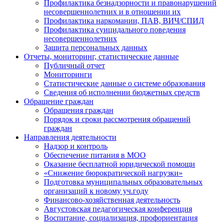
Профилактика безнадзорности и правонарушений
несовершеннолетних и в отношении их
Профилактика наркомании, ПАВ, ВИЧ/СПИД
Профилактика суицидального поведения
несовершеннолетних
Защита персональных данных
Отчеты, мониторинг, статистические данные
Публичный отчет
Мониторинги
Статистические данные о системе образования
Сведения об исполнении бюджетных средств
Обращение граждан
Обращения граждан
Порядок и сроки рассмотрения обращений
граждан
Направления деятельности
Надзор и контроль
Обеспечение питания в МОО
Оказание бесплатной юридической помощи
«Снижение бюрократической нагрузки»
Подготовка муниципальных образовательных
организаций к новому уч.году
Финансово-хозяйственная деятельность
Августовская педагогическая конференция
Воспитание, социализация, профориентация