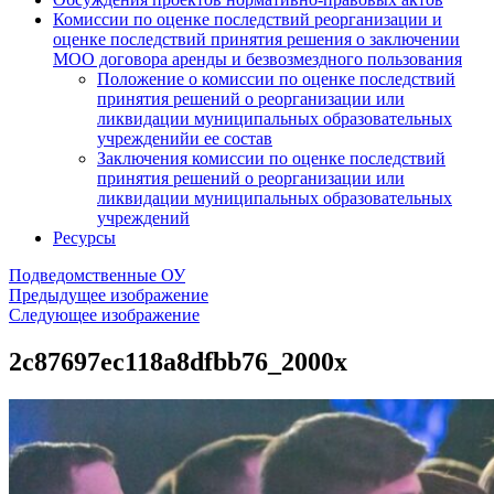
Комиссии по оценке последствий реорганизации и
оценке последствий принятия решения о заключении
МОО договора аренды и безвозмездного пользования
Положение о комиссии по оценке последствий
принятия решений о реорганизации или
ликвидации муниципальных образовательных
учрежденийи ее состав
Заключения комиссии по оценке последствий
принятия решений о реорганизации или
ликвидации муниципальных образовательных
учреждений
Ресурсы
Подведомственные ОУ
Предыдущее изображение
Следующее изображение
2c87697ec118a8dfbb76_2000x