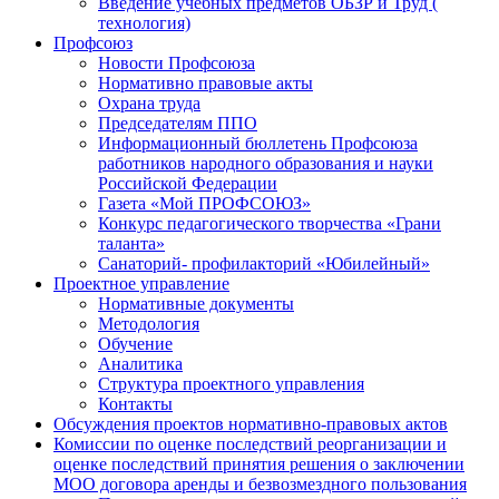
Введение учебных предметов ОБЗР и Труд (
технология)
Профсоюз
Новости Профсоюза
Нормативно правовые акты
Охрана труда
Председателям ППО
Информационный бюллетень Профсоюза
работников народного образования и науки
Российской Федерации
Газета «Мой ПРОФСОЮЗ»
Конкурс педагогического творчества «Грани
таланта»
Санаторий- профилакторий «Юбилейный»
Проектное управление
Нормативные документы
Методология
Обучение
Аналитика
Структура проектного управления
Контакты
Обсуждения проектов нормативно-правовых актов
Комиссии по оценке последствий реорганизации и
оценке последствий принятия решения о заключении
МОО договора аренды и безвозмездного пользования