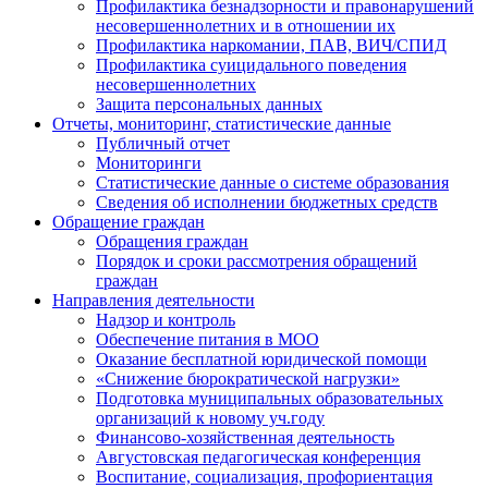
Профилактика безнадзорности и правонарушений
несовершеннолетних и в отношении их
Профилактика наркомании, ПАВ, ВИЧ/СПИД
Профилактика суицидального поведения
несовершеннолетних
Защита персональных данных
Отчеты, мониторинг, статистические данные
Публичный отчет
Мониторинги
Статистические данные о системе образования
Сведения об исполнении бюджетных средств
Обращение граждан
Обращения граждан
Порядок и сроки рассмотрения обращений
граждан
Направления деятельности
Надзор и контроль
Обеспечение питания в МОО
Оказание бесплатной юридической помощи
«Снижение бюрократической нагрузки»
Подготовка муниципальных образовательных
организаций к новому уч.году
Финансово-хозяйственная деятельность
Августовская педагогическая конференция
Воспитание, социализация, профориентация