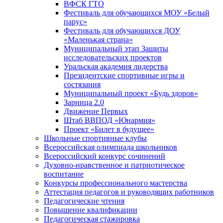
ВФСК ГТО
Фестиваль для обучающихся МОУ «Белый
парус»
Фестиваль для обучающихся ДОУ
«Маленькая страна»
Муниципальный этап Защиты
исследовательских проектов
Уральская академия лидерства
Президентские спортивные игры и
состязания
Муниципальный проект «Будь здоров»
Зарница 2.0
Движение Первых
Штаб ВВПОД «Юнармия»
Проект «Билет в будущее»
Школьные спортивные клубы
Всероссийская олимпиада школьников
Всероссийский конкурс сочинений
Духовно-нравственное и патриотическое
воспитание
Конкурсы профессионального мастерства
Аттестация педагогов и руководящих работников
Педагогические чтения
Повышение квалификации
Педагогическая стажировка