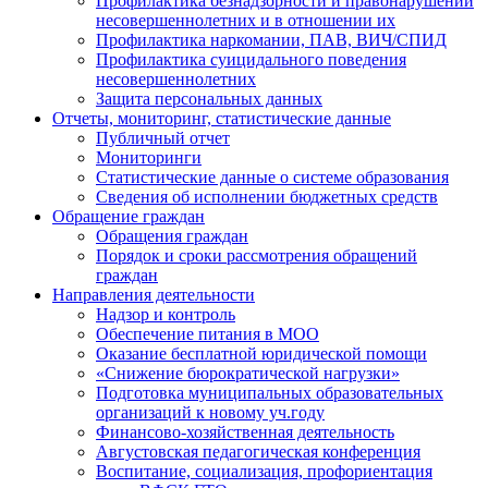
Профилактика безнадзорности и правонарушений
несовершеннолетних и в отношении их
Профилактика наркомании, ПАВ, ВИЧ/СПИД
Профилактика суицидального поведения
несовершеннолетних
Защита персональных данных
Отчеты, мониторинг, статистические данные
Публичный отчет
Мониторинги
Статистические данные о системе образования
Сведения об исполнении бюджетных средств
Обращение граждан
Обращения граждан
Порядок и сроки рассмотрения обращений
граждан
Направления деятельности
Надзор и контроль
Обеспечение питания в МОО
Оказание бесплатной юридической помощи
«Снижение бюрократической нагрузки»
Подготовка муниципальных образовательных
организаций к новому уч.году
Финансово-хозяйственная деятельность
Августовская педагогическая конференция
Воспитание, социализация, профориентация