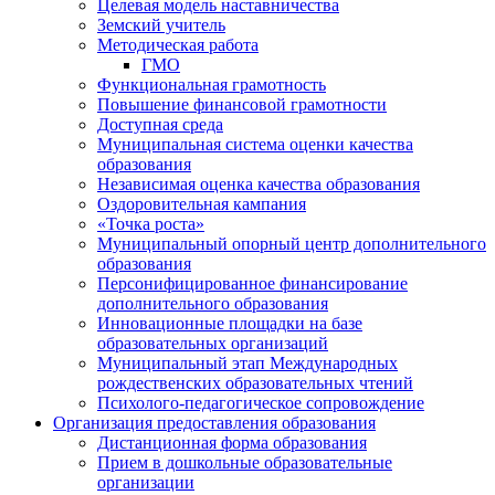
Целевая модель наставничества
Земский учитель
Методическая работа
ГМО
Функциональная грамотность
Повышение финансовой грамотности
Доступная среда
Муниципальная система оценки качества
образования
Независимая оценка качества образования
Оздоровительная кампания
«Точка роста»
Муниципальный опорный центр дополнительного
образования
Персонифицированное финансирование
дополнительного образования
Инновационные площадки на базе
образовательных организаций
Муниципальный этап Международных
рождественских образовательных чтений
Психолого-педагогическое сопровождение
Организация предоставления образования
Дистанционная форма образования
Прием в дошкольные образовательные
организации