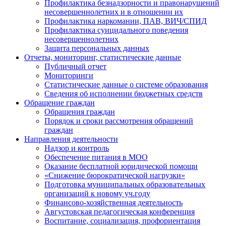
Профилактика безнадзорности и правонарушений
несовершеннолетних и в отношении их
Профилактика наркомании, ПАВ, ВИЧ/СПИД
Профилактика суицидального поведения
несовершеннолетних
Защита персональных данных
Отчеты, мониторинг, статистические данные
Публичный отчет
Мониторинги
Статистические данные о системе образования
Сведения об исполнении бюджетных средств
Обращение граждан
Обращения граждан
Порядок и сроки рассмотрения обращений
граждан
Направления деятельности
Надзор и контроль
Обеспечение питания в МОО
Оказание бесплатной юридической помощи
«Снижение бюрократической нагрузки»
Подготовка муниципальных образовательных
организаций к новому уч.году
Финансово-хозяйственная деятельность
Августовская педагогическая конференция
Воспитание, социализация, профориентация