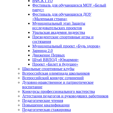
ВФСК ГТО
Фестиваль для обучающихся МОУ «Белый
парус»
Фестиваль для обучающихся ДОУ
«Маленькая страна»
Муниципальный этап Защиты
исследовательских проектов
Уральская академия лидерства
Президентские спортивные игры и
состязания
Муниципальный проект «Будь здоров»
Зарница 2.0
Движение Первых
Штаб ВВПОД «Юнармия»
Проект «Билет в будущее»
Школьные спортивные клубы
Всероссийская олимпиада школьников
Всероссийский конкурс сочинений
Духовно-нравственное и патриотическое
воспитание
Конкурсы профессионального мастерства
Аттестация педагогов и руководящих работников
Педагогические чтения
Повышение квалификации
Педагогическая стажировка