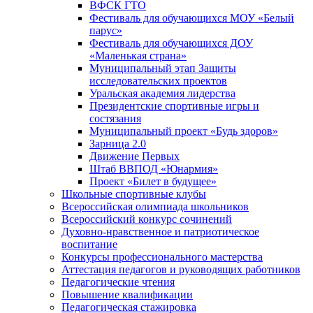
ВФСК ГТО
Фестиваль для обучающихся МОУ «Белый
парус»
Фестиваль для обучающихся ДОУ
«Маленькая страна»
Муниципальный этап Защиты
исследовательских проектов
Уральская академия лидерства
Президентские спортивные игры и
состязания
Муниципальный проект «Будь здоров»
Зарница 2.0
Движение Первых
Штаб ВВПОД «Юнармия»
Проект «Билет в будущее»
Школьные спортивные клубы
Всероссийская олимпиада школьников
Всероссийский конкурс сочинений
Духовно-нравственное и патриотическое
воспитание
Конкурсы профессионального мастерства
Аттестация педагогов и руководящих работников
Педагогические чтения
Повышение квалификации
Педагогическая стажировка