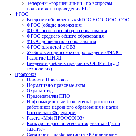
Телефоны «горячей линии» по вопросам
подготовки и проведения ЕГЭ
ФГОС
Введение обновленных ФГОС НОО, ООО, СОО
ФГОС (общие положения)
ФГОС основного общего образования
ФГОС среднего общего образования
ФГОС дошкольного образования
ФГОС для детей с ОВЗ
Учебно-методическое сопровождение ФГОС.
Развитие ШИБЦ
Введение учебных предметов ОБЗР и Труд (
технология)
Профсоюз
Новости Профсоюза
Нормативно правовые акты
Охрана труда
Председателям ППО
Информационный бюллетень Профсоюза
работников народного образования и науки
Российской Федерации
Газета «Мой ПРОФСОЮЗ»
Конкурс педагогического творчества «Грани
таланта»
Санаторий- профилакторий «Юбилейный»