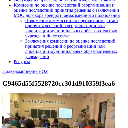
Комиссии по оценке последствий реорганизации и
оценке последствий принятия решения о заключении
МОО договора аренды и безвозмездного пользования
Положение о комиссии по оценке последствий
принятия решений о реорганизации или
ликвидации муниципальных образовательных
учрежденийи ее состав
Заключения комиссии по оценке последствий
принятия решений о реорганизации или
ликвидации муниципальных образовательных
учреждений
Ресурсы
Подведомственные ОУ
G9465d55f5528720cc301d910359f3ea6