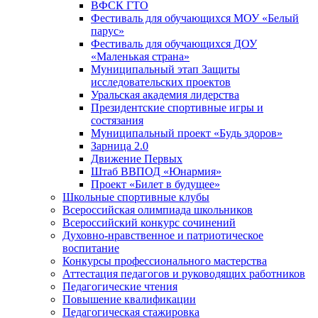
ВФСК ГТО
Фестиваль для обучающихся МОУ «Белый
парус»
Фестиваль для обучающихся ДОУ
«Маленькая страна»
Муниципальный этап Защиты
исследовательских проектов
Уральская академия лидерства
Президентские спортивные игры и
состязания
Муниципальный проект «Будь здоров»
Зарница 2.0
Движение Первых
Штаб ВВПОД «Юнармия»
Проект «Билет в будущее»
Школьные спортивные клубы
Всероссийская олимпиада школьников
Всероссийский конкурс сочинений
Духовно-нравственное и патриотическое
воспитание
Конкурсы профессионального мастерства
Аттестация педагогов и руководящих работников
Педагогические чтения
Повышение квалификации
Педагогическая стажировка