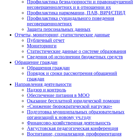
Профилактика безнадзорности и правонарушений
несовершеннолетних и в отношении их
Профилактика наркомании, ПАВ, ВИЧ/СПИД
Профилактика суицидального поведения
несовершеннолетних
Защита персональных данных
Отчеты, мониторинг, статистические данные
Публичный отчет
Мониторинги
Статистические данные о системе образования
Сведения об исполнении бюджетных средств
Обращение граждан
Обращения граждан
Порядок и сроки рассмотрения обращений
граждан
Направления деятельности
Надзор и контроль
Обеспечение питания в МОО
Оказание бесплатной юридической помощи
«Снижение бюрократической нагрузки»
Подготовка муниципальных образовательных
организаций к новому уч.году
Финансово-хозяйственная деятельность
Августовская педагогическая конференция
Воспитание, социализация, профориентация