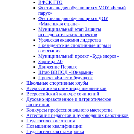
ВФСК ГТО
Фестиваль для обучающихся МОУ «Белый
парус»
Фестиваль для обучающихся ДОУ
«Маленькая страна»
Муниципальный этап Защиты
исследовательских проектов
Уральская академия лидерства
Президентские спортивные игры и
состязания
Муниципальный проект «Будь здоров»
Зарница 2.0
Движение Первых
Штаб ВВПОД «Юнармия»
Проект «Билет в будущее»
Школьные спортивные клубы
Всероссийская олимпиада школьников
Всероссийский конкурс сочинений
Духовно-нравственное и патриотическое
воспитание
Конкурсы профессионального мастерства
Аттестация педагогов и руководящих работников
Педагогические чтения
Повышение квалификации
Педагогическая стажировка