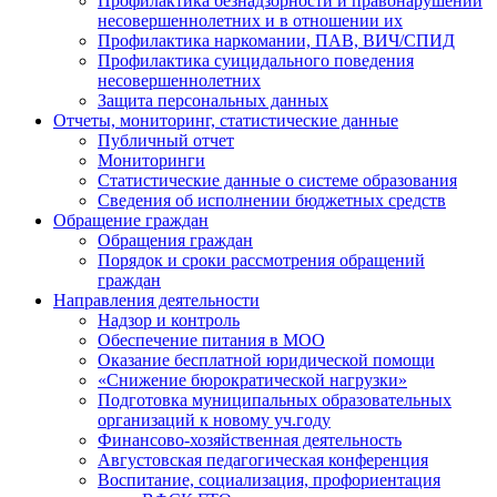
Профилактика безнадзорности и правонарушений
несовершеннолетних и в отношении их
Профилактика наркомании, ПАВ, ВИЧ/СПИД
Профилактика суицидального поведения
несовершеннолетних
Защита персональных данных
Отчеты, мониторинг, статистические данные
Публичный отчет
Мониторинги
Статистические данные о системе образования
Сведения об исполнении бюджетных средств
Обращение граждан
Обращения граждан
Порядок и сроки рассмотрения обращений
граждан
Направления деятельности
Надзор и контроль
Обеспечение питания в МОО
Оказание бесплатной юридической помощи
«Снижение бюрократической нагрузки»
Подготовка муниципальных образовательных
организаций к новому уч.году
Финансово-хозяйственная деятельность
Августовская педагогическая конференция
Воспитание, социализация, профориентация