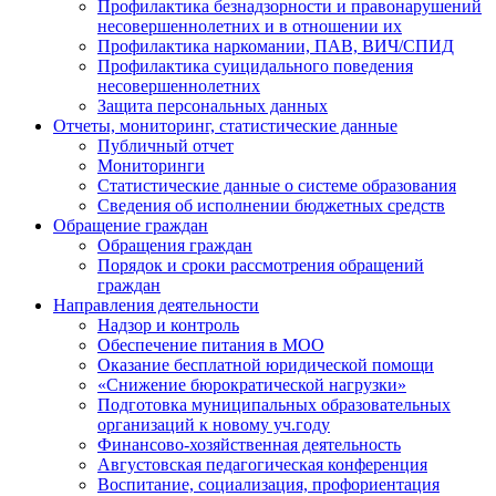
Профилактика безнадзорности и правонарушений
несовершеннолетних и в отношении их
Профилактика наркомании, ПАВ, ВИЧ/СПИД
Профилактика суицидального поведения
несовершеннолетних
Защита персональных данных
Отчеты, мониторинг, статистические данные
Публичный отчет
Мониторинги
Статистические данные о системе образования
Сведения об исполнении бюджетных средств
Обращение граждан
Обращения граждан
Порядок и сроки рассмотрения обращений
граждан
Направления деятельности
Надзор и контроль
Обеспечение питания в МОО
Оказание бесплатной юридической помощи
«Снижение бюрократической нагрузки»
Подготовка муниципальных образовательных
организаций к новому уч.году
Финансово-хозяйственная деятельность
Августовская педагогическая конференция
Воспитание, социализация, профориентация