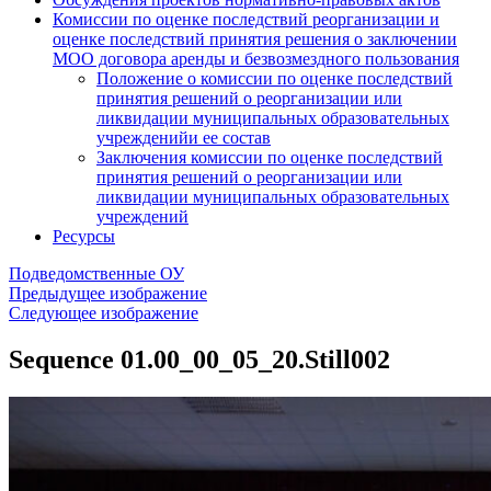
Комиссии по оценке последствий реорганизации и
оценке последствий принятия решения о заключении
МОО договора аренды и безвозмездного пользования
Положение о комиссии по оценке последствий
принятия решений о реорганизации или
ликвидации муниципальных образовательных
учрежденийи ее состав
Заключения комиссии по оценке последствий
принятия решений о реорганизации или
ликвидации муниципальных образовательных
учреждений
Ресурсы
Подведомственные ОУ
Предыдущее изображение
Следующее изображение
Sequence 01.00_00_05_20.Still002