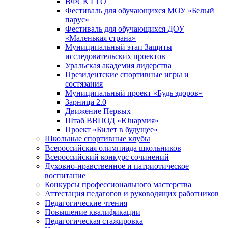
ВФСК ГТО
Фестиваль для обучающихся МОУ «Белый
парус»
Фестиваль для обучающихся ДОУ
«Маленькая страна»
Муниципальный этап Защиты
исследовательских проектов
Уральская академия лидерства
Президентские спортивные игры и
состязания
Муниципальный проект «Будь здоров»
Зарница 2.0
Движение Первых
Штаб ВВПОД «Юнармия»
Проект «Билет в будущее»
Школьные спортивные клубы
Всероссийская олимпиада школьников
Всероссийский конкурс сочинений
Духовно-нравственное и патриотическое
воспитание
Конкурсы профессионального мастерства
Аттестация педагогов и руководящих работников
Педагогические чтения
Повышение квалификации
Педагогическая стажировка