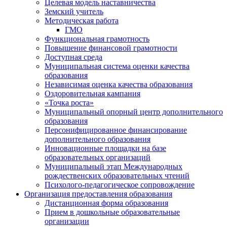
Целевая модель наставничества
Земский учитель
Методическая работа
ГМО
Функциональная грамотность
Повышение финансовой грамотности
Доступная среда
Муниципальная система оценки качества
образования
Независимая оценка качества образования
Оздоровительная кампания
«Точка роста»
Муниципальный опорный центр дополнительного
образования
Персонифицированное финансирование
дополнительного образования
Инновационные площадки на базе
образовательных организаций
Муниципальный этап Международных
рождественских образовательных чтений
Психолого-педагогическое сопровождение
Организация предоставления образования
Дистанционная форма образования
Прием в дошкольные образовательные
организации