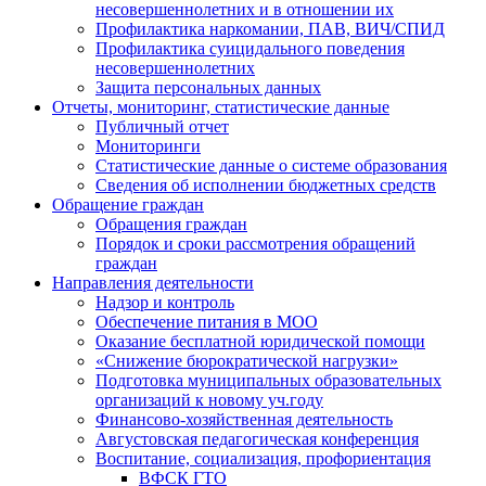
несовершеннолетних и в отношении их
Профилактика наркомании, ПАВ, ВИЧ/СПИД
Профилактика суицидального поведения
несовершеннолетних
Защита персональных данных
Отчеты, мониторинг, статистические данные
Публичный отчет
Мониторинги
Статистические данные о системе образования
Сведения об исполнении бюджетных средств
Обращение граждан
Обращения граждан
Порядок и сроки рассмотрения обращений
граждан
Направления деятельности
Надзор и контроль
Обеспечение питания в МОО
Оказание бесплатной юридической помощи
«Снижение бюрократической нагрузки»
Подготовка муниципальных образовательных
организаций к новому уч.году
Финансово-хозяйственная деятельность
Августовская педагогическая конференция
Воспитание, социализация, профориентация
ВФСК ГТО