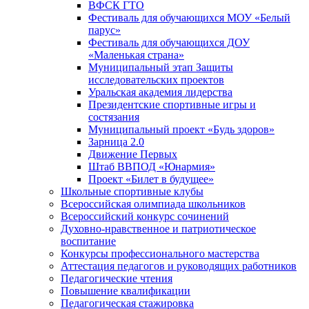
ВФСК ГТО
Фестиваль для обучающихся МОУ «Белый
парус»
Фестиваль для обучающихся ДОУ
«Маленькая страна»
Муниципальный этап Защиты
исследовательских проектов
Уральская академия лидерства
Президентские спортивные игры и
состязания
Муниципальный проект «Будь здоров»
Зарница 2.0
Движение Первых
Штаб ВВПОД «Юнармия»
Проект «Билет в будущее»
Школьные спортивные клубы
Всероссийская олимпиада школьников
Всероссийский конкурс сочинений
Духовно-нравственное и патриотическое
воспитание
Конкурсы профессионального мастерства
Аттестация педагогов и руководящих работников
Педагогические чтения
Повышение квалификации
Педагогическая стажировка