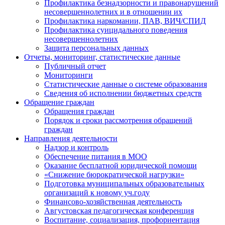
Профилактика безнадзорности и правонарушений
несовершеннолетних и в отношении их
Профилактика наркомании, ПАВ, ВИЧ/СПИД
Профилактика суицидального поведения
несовершеннолетних
Защита персональных данных
Отчеты, мониторинг, статистические данные
Публичный отчет
Мониторинги
Статистические данные о системе образования
Сведения об исполнении бюджетных средств
Обращение граждан
Обращения граждан
Порядок и сроки рассмотрения обращений
граждан
Направления деятельности
Надзор и контроль
Обеспечение питания в МОО
Оказание бесплатной юридической помощи
«Снижение бюрократической нагрузки»
Подготовка муниципальных образовательных
организаций к новому уч.году
Финансово-хозяйственная деятельность
Августовская педагогическая конференция
Воспитание, социализация, профориентация