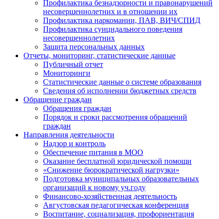
Профилактика безнадзорности и правонарушений
несовершеннолетних и в отношении их
Профилактика наркомании, ПАВ, ВИЧ/СПИД
Профилактика суицидального поведения
несовершеннолетних
Защита персональных данных
Отчеты, мониторинг, статистические данные
Публичный отчет
Мониторинги
Статистические данные о системе образования
Сведения об исполнении бюджетных средств
Обращение граждан
Обращения граждан
Порядок и сроки рассмотрения обращений
граждан
Направления деятельности
Надзор и контроль
Обеспечение питания в МОО
Оказание бесплатной юридической помощи
«Снижение бюрократической нагрузки»
Подготовка муниципальных образовательных
организаций к новому уч.году
Финансово-хозяйственная деятельность
Августовская педагогическая конференция
Воспитание, социализация, профориентация