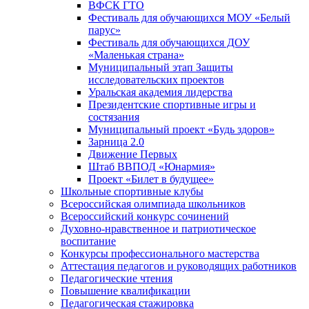
ВФСК ГТО
Фестиваль для обучающихся МОУ «Белый
парус»
Фестиваль для обучающихся ДОУ
«Маленькая страна»
Муниципальный этап Защиты
исследовательских проектов
Уральская академия лидерства
Президентские спортивные игры и
состязания
Муниципальный проект «Будь здоров»
Зарница 2.0
Движение Первых
Штаб ВВПОД «Юнармия»
Проект «Билет в будущее»
Школьные спортивные клубы
Всероссийская олимпиада школьников
Всероссийский конкурс сочинений
Духовно-нравственное и патриотическое
воспитание
Конкурсы профессионального мастерства
Аттестация педагогов и руководящих работников
Педагогические чтения
Повышение квалификации
Педагогическая стажировка