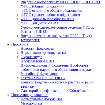
Введение обновленных ФГОС НОО, ООО, СОО
ФГОС (общие положения)
ФГОС основного общего образования
ФГОС среднего общего образования
ФГОС дошкольного образования
ФГОС для детей с ОВЗ
Учебно-методическое сопровождение ФГОС.
Развитие ШИБЦ
Введение учебных предметов ОБЗР и Труд (
технология)
Профсоюз
Новости Профсоюза
Нормативно правовые акты
Охрана труда
Председателям ППО
Информационный бюллетень Профсоюза
работников народного образования и науки
Российской Федерации
Газета «Мой ПРОФСОЮЗ»
Конкурс педагогического творчества «Грани
таланта»
Санаторий- профилакторий «Юбилейный»
Проектное управление
Нормативные документы
Методология