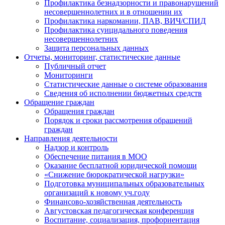
Профилактика безнадзорности и правонарушений
несовершеннолетних и в отношении их
Профилактика наркомании, ПАВ, ВИЧ/СПИД
Профилактика суицидального поведения
несовершеннолетних
Защита персональных данных
Отчеты, мониторинг, статистические данные
Публичный отчет
Мониторинги
Статистические данные о системе образования
Сведения об исполнении бюджетных средств
Обращение граждан
Обращения граждан
Порядок и сроки рассмотрения обращений
граждан
Направления деятельности
Надзор и контроль
Обеспечение питания в МОО
Оказание бесплатной юридической помощи
«Снижение бюрократической нагрузки»
Подготовка муниципальных образовательных
организаций к новому уч.году
Финансово-хозяйственная деятельность
Августовская педагогическая конференция
Воспитание, социализация, профориентация