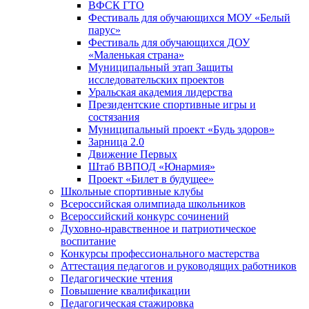
ВФСК ГТО
Фестиваль для обучающихся МОУ «Белый
парус»
Фестиваль для обучающихся ДОУ
«Маленькая страна»
Муниципальный этап Защиты
исследовательских проектов
Уральская академия лидерства
Президентские спортивные игры и
состязания
Муниципальный проект «Будь здоров»
Зарница 2.0
Движение Первых
Штаб ВВПОД «Юнармия»
Проект «Билет в будущее»
Школьные спортивные клубы
Всероссийская олимпиада школьников
Всероссийский конкурс сочинений
Духовно-нравственное и патриотическое
воспитание
Конкурсы профессионального мастерства
Аттестация педагогов и руководящих работников
Педагогические чтения
Повышение квалификации
Педагогическая стажировка