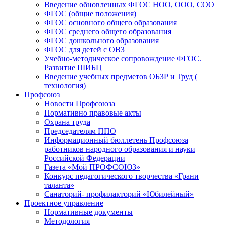
Введение обновленных ФГОС НОО, ООО, СОО
ФГОС (общие положения)
ФГОС основного общего образования
ФГОС среднего общего образования
ФГОС дошкольного образования
ФГОС для детей с ОВЗ
Учебно-методическое сопровождение ФГОС.
Развитие ШИБЦ
Введение учебных предметов ОБЗР и Труд (
технология)
Профсоюз
Новости Профсоюза
Нормативно правовые акты
Охрана труда
Председателям ППО
Информационный бюллетень Профсоюза
работников народного образования и науки
Российской Федерации
Газета «Мой ПРОФСОЮЗ»
Конкурс педагогического творчества «Грани
таланта»
Санаторий- профилакторий «Юбилейный»
Проектное управление
Нормативные документы
Методология