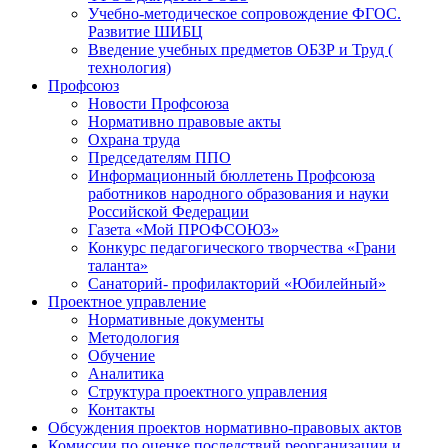
Учебно-методическое сопровождение ФГОС.
Развитие ШИБЦ
Введение учебных предметов ОБЗР и Труд (
технология)
Профсоюз
Новости Профсоюза
Нормативно правовые акты
Охрана труда
Председателям ППО
Информационный бюллетень Профсоюза
работников народного образования и науки
Российской Федерации
Газета «Мой ПРОФСОЮЗ»
Конкурс педагогического творчества «Грани
таланта»
Санаторий- профилакторий «Юбилейный»
Проектное управление
Нормативные документы
Методология
Обучение
Аналитика
Структура проектного управления
Контакты
Обсуждения проектов нормативно-правовых актов
Комиссии по оценке последствий реорганизации и