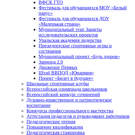
ВФСК ГТО
Фестиваль для обучающихся МОУ «Белый
парус»
Фестиваль для обучающихся ДОУ
«Маленькая страна»
Муниципальный этап Защиты
исследовательских проектов
Уральская академия лидерства
Президентские спортивные игры и
состязания
Муниципальный проект «Будь здоров»
Зарница 2.0
Движение Первых
Штаб ВВПОД «Юнармия»
Проект «Билет в будущее»
Школьные спортивные клубы
Всероссийская олимпиада школьников
Всероссийский конкурс сочинений
Духовно-нравственное и патриотическое
воспитание
Конкурсы профессионального мастерства
Аттестация педагогов и руководящих работников
Педагогические чтения
Повышение квалификации
Педагогическая стажировка