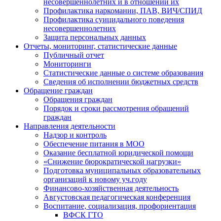
несовершеннолетних и в отношении их
Профилактика наркомании, ПАВ, ВИЧ/СПИД
Профилактика суицидального поведения
несовершеннолетних
Защита персональных данных
Отчеты, мониторинг, статистические данные
Публичный отчет
Мониторинги
Статистические данные о системе образования
Сведения об исполнении бюджетных средств
Обращение граждан
Обращения граждан
Порядок и сроки рассмотрения обращений
граждан
Направления деятельности
Надзор и контроль
Обеспечение питания в МОО
Оказание бесплатной юридической помощи
«Снижение бюрократической нагрузки»
Подготовка муниципальных образовательных
организаций к новому уч.году
Финансово-хозяйственная деятельность
Августовская педагогическая конференция
Воспитание, социализация, профориентация
ВФСК ГТО