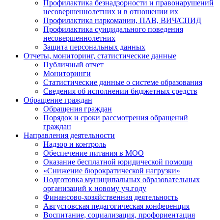
Профилактика безнадзорности и правонарушений
несовершеннолетних и в отношении их
Профилактика наркомании, ПАВ, ВИЧ/СПИД
Профилактика суицидального поведения
несовершеннолетних
Защита персональных данных
Отчеты, мониторинг, статистические данные
Публичный отчет
Мониторинги
Статистические данные о системе образования
Сведения об исполнении бюджетных средств
Обращение граждан
Обращения граждан
Порядок и сроки рассмотрения обращений
граждан
Направления деятельности
Надзор и контроль
Обеспечение питания в МОО
Оказание бесплатной юридической помощи
«Снижение бюрократической нагрузки»
Подготовка муниципальных образовательных
организаций к новому уч.году
Финансово-хозяйственная деятельность
Августовская педагогическая конференция
Воспитание, социализация, профориентация