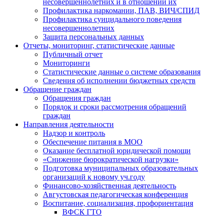
несовершеннолетних и в отношении их
Профилактика наркомании, ПАВ, ВИЧ/СПИД
Профилактика суицидального поведения
несовершеннолетних
Защита персональных данных
Отчеты, мониторинг, статистические данные
Публичный отчет
Мониторинги
Статистические данные о системе образования
Сведения об исполнении бюджетных средств
Обращение граждан
Обращения граждан
Порядок и сроки рассмотрения обращений
граждан
Направления деятельности
Надзор и контроль
Обеспечение питания в МОО
Оказание бесплатной юридической помощи
«Снижение бюрократической нагрузки»
Подготовка муниципальных образовательных
организаций к новому уч.году
Финансово-хозяйственная деятельность
Августовская педагогическая конференция
Воспитание, социализация, профориентация
ВФСК ГТО