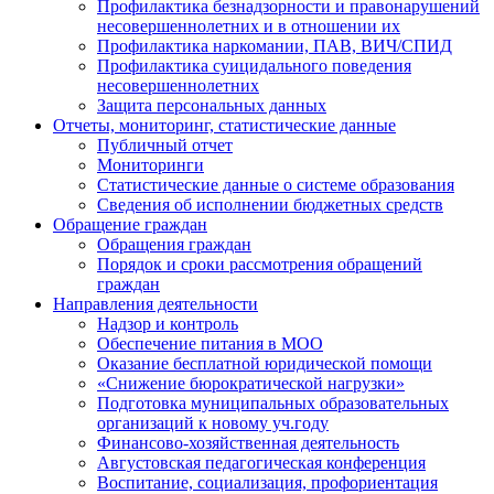
Профилактика безнадзорности и правонарушений
несовершеннолетних и в отношении их
Профилактика наркомании, ПАВ, ВИЧ/СПИД
Профилактика суицидального поведения
несовершеннолетних
Защита персональных данных
Отчеты, мониторинг, статистические данные
Публичный отчет
Мониторинги
Статистические данные о системе образования
Сведения об исполнении бюджетных средств
Обращение граждан
Обращения граждан
Порядок и сроки рассмотрения обращений
граждан
Направления деятельности
Надзор и контроль
Обеспечение питания в МОО
Оказание бесплатной юридической помощи
«Снижение бюрократической нагрузки»
Подготовка муниципальных образовательных
организаций к новому уч.году
Финансово-хозяйственная деятельность
Августовская педагогическая конференция
Воспитание, социализация, профориентация