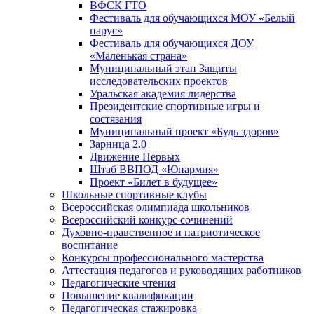
ВФСК ГТО
Фестиваль для обучающихся МОУ «Белый
парус»
Фестиваль для обучающихся ДОУ
«Маленькая страна»
Муниципальный этап Защиты
исследовательских проектов
Уральская академия лидерства
Президентские спортивные игры и
состязания
Муниципальный проект «Будь здоров»
Зарница 2.0
Движение Первых
Штаб ВВПОД «Юнармия»
Проект «Билет в будущее»
Школьные спортивные клубы
Всероссийская олимпиада школьников
Всероссийский конкурс сочинений
Духовно-нравственное и патриотическое
воспитание
Конкурсы профессионального мастерства
Аттестация педагогов и руководящих работников
Педагогические чтения
Повышение квалификации
Педагогическая стажировка