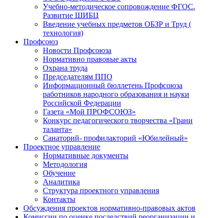
Учебно-методическое сопровождение ФГОС.
Развитие ШИБЦ
Введение учебных предметов ОБЗР и Труд (
технология)
Профсоюз
Новости Профсоюза
Нормативно правовые акты
Охрана труда
Председателям ППО
Информационный бюллетень Профсоюза
работников народного образования и науки
Российской Федерации
Газета «Мой ПРОФСОЮЗ»
Конкурс педагогического творчества «Грани
таланта»
Санаторий- профилакторий «Юбилейный»
Проектное управление
Нормативные документы
Методология
Обучение
Аналитика
Структура проектного управления
Контакты
Обсуждения проектов нормативно-правовых актов
Комиссии по оценке последствий реорганизации и