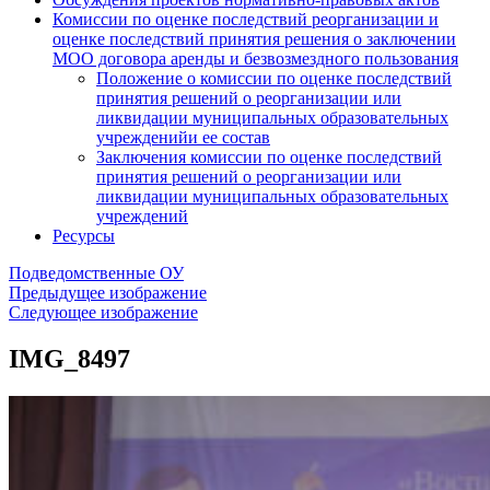
Комиссии по оценке последствий реорганизации и
оценке последствий принятия решения о заключении
МОО договора аренды и безвозмездного пользования
Положение о комиссии по оценке последствий
принятия решений о реорганизации или
ликвидации муниципальных образовательных
учрежденийи ее состав
Заключения комиссии по оценке последствий
принятия решений о реорганизации или
ликвидации муниципальных образовательных
учреждений
Ресурсы
Подведомственные ОУ
Предыдущее изображение
Следующее изображение
IMG_8497